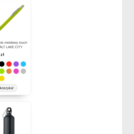
ukt
e
antów.
je
na
pis metalowy touch
ALT LAKE CITY
rać
5
zł
nie
duktu
koszyka!
ukt
e
antów.