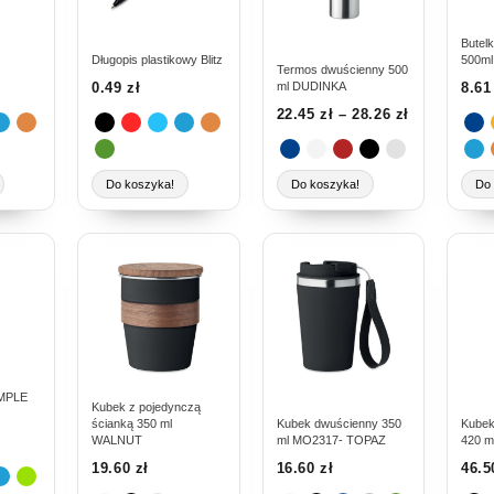
Opcje
Opcje
Opc
można
można
moż
Butel
Długopis plastikowy Blitz
500m
wybrać
wybrać
wyb
Termos dwuścienny 500
ml DUDINKA
0.49
zł
8.6
na
na
na
22.45
zł
–
28.26
zł
stronie
stronie
stro
produktu
produktu
pro
Do koszyka!
Do koszyka!
Do 
Ten
Ten
Ten
produkt
produkt
prod
ma
ma
ma
wiele
wiele
wiel
wariantów.
wariantów.
wari
Opcje
Opcje
Opc
można
można
moż
MPLE
Kubek z pojedynczą
wybrać
wybrać
wyb
ścianką 350 ml
Kubek dwuścienny 350
Kubek
WALNUT
ml MO2317- TOPAZ
420 m
na
na
na
19.60
zł
16.60
zł
46.
stronie
stronie
stro