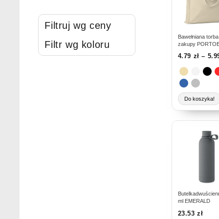
wiele
wariantów.
Filtruj wg ceny
Opcje
można
Bawełniana torba
Filtr wg koloru
zakupy PORTO
wybrać
4.79
zł
–
5.
na
stronie
produktu
Do koszyka!
Ten
produkt
ma
wiele
wariantów.
Opcje
można
Butelkadwuścien
ml EMERALD
wybrać
23.53
zł
na