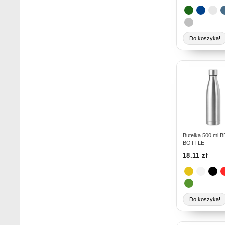
stronie
produktu
Do koszyka!
Ten
produkt
ma
wiele
wariantów.
Opcje
można
Butelka 500 ml 
BOTTLE
wybrać
18.11
zł
na
stronie
produktu
Do koszyka!