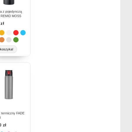
je
na
ka z pojedynczą
l REMID MOSS
rać
1
zł
nie
duktu
koszyka!
ukt
e
antów.
je
na
rać
 termiczny FADE
l
50
zł
nie