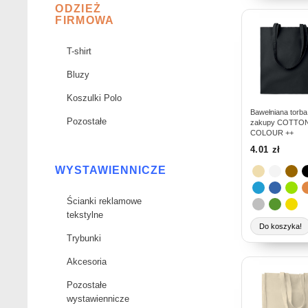
ODZIEŻ
Ten
FIRMOWA
produkt
ma
T-shirt
wiele
Bluzy
wariantów.
Opcje
Koszulki Polo
można
Bawełniana torba
Pozostałe
zakupy COTTO
wybrać
COLOUR ++
na
4.01
zł
stronie
WYSTAWIENNICZE
produktu
Ścianki reklamowe
tekstylne
Do koszyka!
Trybunki
Akcesoria
Ten
produkt
Pozostałe
ma
wystawiennicze