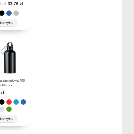
86
zł
33.76
zł
nie
duktu
koszyka!
ukt
e
antów.
je
na
ka aluminiowa 400
ID MOSS
rać
8
zł
nie
duktu
koszyka!