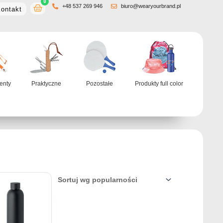
0
Wózek
+48 537 269 946
biuro@wearyourbrand.pl
ontakt
venty
Praktyczne
Pozostałe
Produkty full color
ukt
e