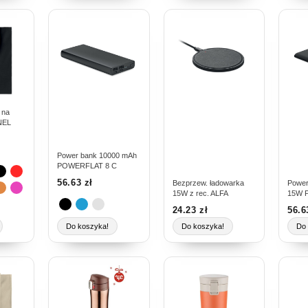
Ten
produkt
ma
wiele
wariantów.
Opcje
można
 na
NEL
wybrać
na
Power bank 10000 mAh
stronie
POWERFLAT 8 C
produktu
56.63
zł
Bezprzew. ładowarka
Power
15W z rec. ALFA
15W 
24.23
zł
56.
Do koszyka!
Do koszyka!
Do 
Ten
Ten
Ten
produkt
produkt
prod
ma
ma
ma