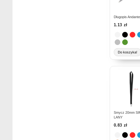
Opcje
można
Długopis Andante
wybrać
1.13
zł
na
stronie
produktu
Do koszyka!
Ten
produkt
ma
wiele
wariantów.
Opcje
można
Smycz 20mm SI
LANY
wybrać
0.83
zł
na
stronie