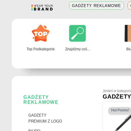
Skip
GADŻETY REKLAMOWE
to
content
Top Podkategorie
Znajdźmy coś...
Bi
Jesteś w kategorii
GADŻET
GADŻETY
REKLAMOWE
Pier
Ten
cena
Hot Promo!
wynos
produkt
2.55 
GADŻETY
ma
PREMIUM Z LOGO
wiele