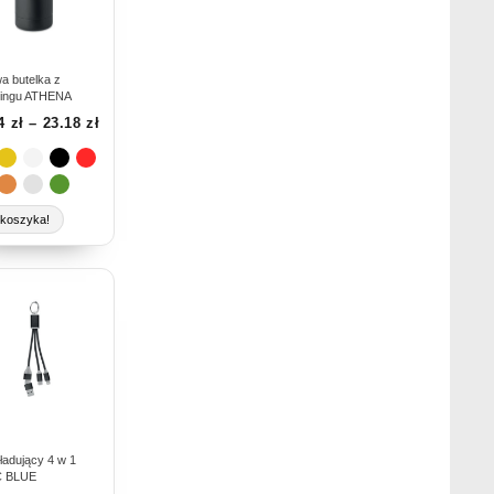
antów.
je
na
rać
wa butelka z
lingu ATHENA
74
zł
–
23.18
zł
nie
duktu
koszyka!
ukt
e
antów.
je
na
rać
ładujący 4 w 1
C BLUE