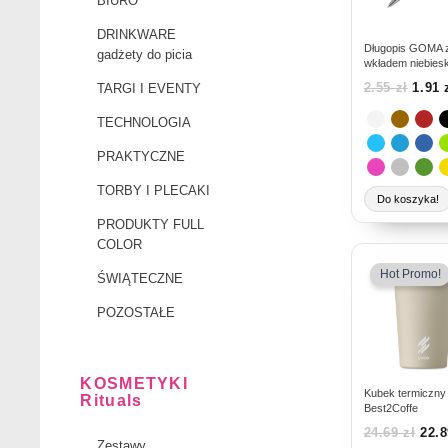
BIURO
wariantów.
Opcje
DRINKWARE
można
Długopis GOMA 
gadżety do picia
wkładem niebies
wybrać
TARGI I EVENTY
2.55
zł
1.91
na
stronie
TECHNOLOGIA
produktu
PRAKTYCZNE
TORBY I PLECAKI
Do koszyka!
PRODUKTY FULL
COLOR
Pie
Ten
cen
Hot Promo!
wyno
produkt
ŚWIĄTECZNE
24.6
ma
POZOSTAŁE
wiele
wariantów.
Opcje
KOSMETYKI
można
Kubek termiczny
Rituals
Best2Coffe
wybrać
24.69
zł
22.
na
Zestawy