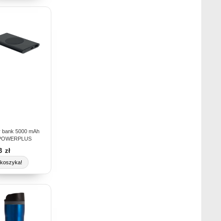
 bank 5000 mAh
POWERPLUS
63
zł
koszyka!
ukt