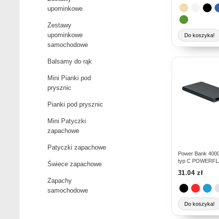
stronie
upominkowe
produktu
Zestawy
upominkowe
Do koszyka!
samochodowe
Balsamy do rąk
Ten
produkt
Mini Pianki pod
ma
prysznic
wiele
Pianki pod prysznic
wariantów.
Opcje
Mini Patyczki
można
zapachowe
wybrać
Patyczki zapachowe
na
Power Bank 400
typ C POWERFL
stronie
Świece zapachowe
31.04
zł
produktu
Zapachy
samochodowe
Do koszyka!