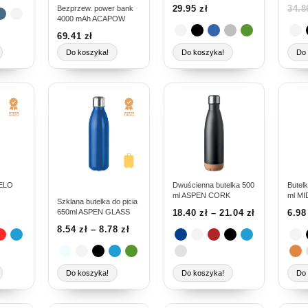
29.95
zł
34.
Bezprzew. power bank
stronie
stro
4000 mAh ACAPOW
produktu
pro
69.41
zł
Do koszyka!
Do koszyka!
Do 
Ten
Ten
Ten
produkt
produkt
prod
ma
ma
ma
wiele
wiele
wiel
wariantów.
wariantów.
wari
Opcje
Opcje
Opc
można
można
moż
BELO
Dwuścienna butelka 500
Butel
ml ASPEN CORK
ml M
wybrać
wybrać
wyb
Szklana butelka do picia
650ml ASPEN GLASS
18.40
zł
–
21.04
zł
6.9
na
na
na
8.54
zł
–
8.78
zł
stronie
stronie
stro
produktu
produktu
pro
Do koszyka!
Do koszyka!
Do 