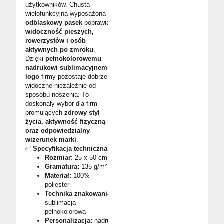
użytkowników. Chusta
wielofunkcyjna wyposażona w
odblaskowy pasek
poprawia
widoczność pieszych,
rowerzystów i osób
aktywnych po zmroku
.
Dzięki
pełnokolorowemu
nadrukowi sublimacyjnemu
logo
firmy pozostaje dobrze
widoczne niezależnie od
sposobu noszenia. To
doskonały wybór dla firm
promujących
zdrowy styl
życia, aktywność fizyczną
oraz odpowiedzialny
wizerunek marki
.
✅
Specyfikacja techniczna:
Rozmiar:
25 x 50 cm
Gramatura:
135 g/m²
Materiał:
100%
poliester
Technika znakowania:
sublimacja
pełnokolorowa
Personalizacja:
nadruk