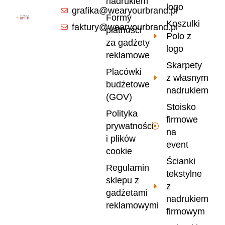
nadrukiem
logo
grafika@wearyourbrand.pl
Formy
Koszulki
faktury@wearyourbrand.pl
płatności
Polo z
za gadżety
logo
reklamowe
Skarpety
Placówki
z własnym
budżetowe
nadrukiem
(GOV)
Stoisko
Polityka
firmowe
prywatności
na
i plików
event
cookie
Ścianki
Regulamin
tekstylne
sklepu z
z
gadżetami
nadrukiem
reklamowymi
firmowym