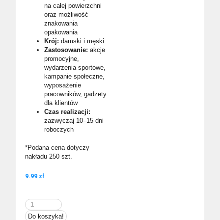
na całej powierzchni
oraz możliwość
znakowania
opakowania
Krój:
damski i męski
Zastosowanie:
akcje
promocyjne,
wydarzenia sportowe,
kampanie społeczne,
wyposażenie
pracowników, gadżety
dla klientów
Czas realizacji:
zazwyczaj 10–15 dni
roboczych
*Podana cena dotyczy
nakładu 250 szt.
9.99
zł
ilość
Odblaskowy
Do koszyka!
buff