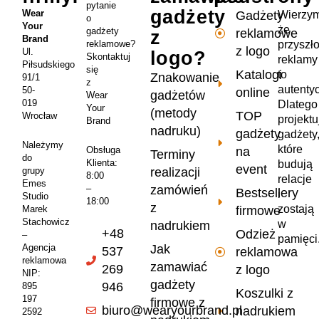
pytanie
gadżety
Wear
Wierzym
Gadżety
o
Your
że
gadżety
reklamowe
z
Brand
przyszł
reklamowe?
z logo
Ul.
logo?
Skontaktuj
reklamy
Piłsudskiego
się
Katalogi
to
Znakowanie
91/1
z
autenty
50-
online
gadżetów
Wear
019
Dlatego
Your
(metody
TOP
Wrocław
projekt
Brand
nadruku)
gadżety
gadżety
Należymy
które
na
Obsługa
Terminy
do
Klienta:
budują
event
realizacji
grupy
8:00
relacje
Emes
zamówień
–
Bestsellery
i
Studio
18:00
z
zostają
firmowe
Marek
Stachowicz
w
nadrukiem
+48
Odzież
–
pamięci
Jak
Agencja
537
reklamowa
reklamowa
zamawiać
269
z logo
NIP:
gadżety
946
895
Koszulki z
197
firmowe z
biuro@wearyourbrand.pl
nadrukiem
2592