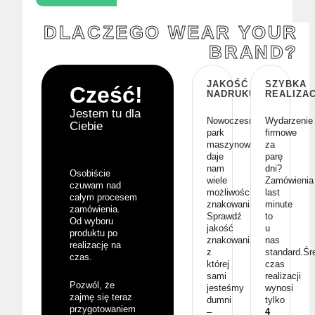
DLACZEGO WEAR YOUR
BRAND?
JAKOŚĆ
SZYBKA
Cześć!
NADRUKU
REALIZA
Jestem tu dla
Nowoczesny
Wydarzenie
Ciebie
park
firmowe
maszynowy
za
daje
parę
nam
dni?
Osobiście
wiele
Zamówienia
czuwam nad
możliwości
last
całym procesem
znakowania.
minute
zamówienia.
Sprawdź
to
Od wyboru
jakość
u
produktu po
znakowania,
nas
realizację na
z
standard.Śr
czas.
której
czas
sami
realizacji
Pozwól, że
jesteśmy
wynosi
zajmę się teraz
dumni
tylko
przygotowaniem
–
4