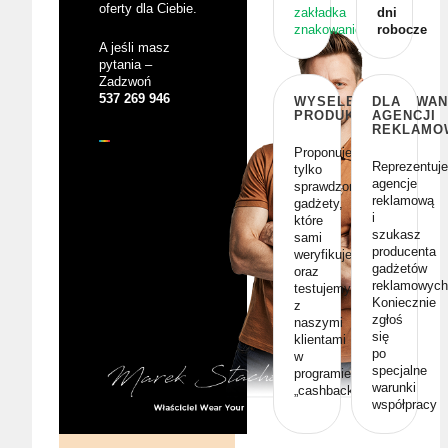
oferty dla Ciebie.
zakładka
dni
znakowanie
robocze
A jeśli masz
pytania –
Zadzwoń
537 269 946
WYSELEKCJONOWAN
DLA
PRODUKTY
AGENCJI
REKLAMO
Proponujemy
Reprezentuj
tylko
agencje
sprawdzone
reklamową
gadżety,
i
które
szukasz
sami
producenta
weryfikujemy
gadżetów
oraz
reklamowych
testujemy
Koniecznie
z
zgłoś
naszymi
się
klientami
po
w
specjalne
programie
warunki
„cashback”
współpracy