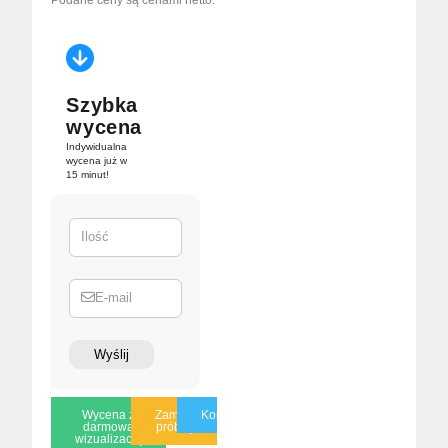
Podane ceny są cenami netto.
Szybka
wycena
Indywidualna
wycena już w
15 minut!
Ilość
E-mail
Wyślij
Wycena z
Zamów
Konsultacja
darmową
próbkę
wizualizacją