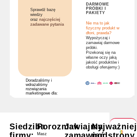
DARMOWE
PRÓBKI I
Sprawdź bazę
PAKIETY
wiedzy
oraz
najczęściej
Nie ma to jak
zadawane pytania
fizyczny produkt w
dłoni, prawda?
Wypożyczaj i
zamawiaj darmowe
próbki.
Przekonaj się na
własne oczy jaką
jakość produktów i
obsługi oferujemy:)
Doradzaliśmy i
wdrażaliśmy
rozwiązania
marketingowe dla:
Siedziba
Porozmawiajmy
Jak
Najważnie
firmy:
zamawiać
podstrony
Masz