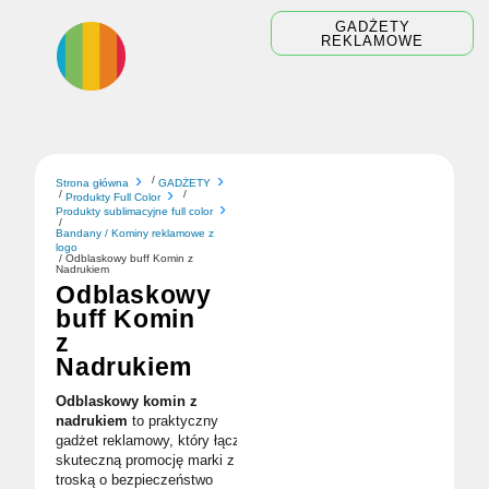
Skip
GADŻETY
to
REKLAMOWE
content
/
Strona główna
GADŻETY
/
/
Produkty Full Color
Produkty sublimacyjne full color
/
Bandany / Kominy reklamowe z
logo
/ Odblaskowy buff Komin z
Nadrukiem
Odblaskowy
buff Komin
z
Nadrukiem
Odblaskowy komin z
nadrukiem
to praktyczny
gadżet reklamowy, który łączy
skuteczną promocję marki z
troską o bezpieczeństwo