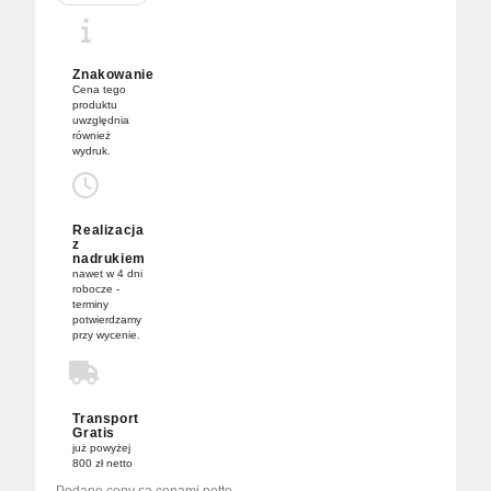
Komin
z
Nadrukiem
Znakowanie
Cena tego
produktu
uwzględnia
również
wydruk.
Realizacja
z
nadrukiem
nawet w 4 dni
robocze -
terminy
potwierdzamy
przy wycenie.
Transport
Gratis
już powyżej
800 zł netto