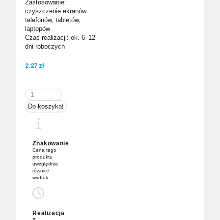
Zastosowanie:
czyszczenie ekranów
telefonów, tabletów,
laptopów
Czas realizacji: ok. 6–12
dni roboczych
2.27
zł
ilość
Czyścik
Do koszyka!
do
telefonu
z
logo
Znakowanie
Cena tego
produktu
uwzględnia
również
wydruk.
Realizacja
z