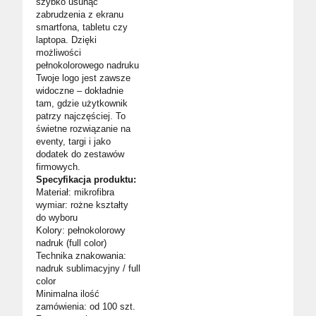
szybko usunąć
zabrudzenia z ekranu
smartfona, tabletu czy
laptopa. Dzięki
możliwości
pełnokolorowego nadruku
Twoje logo jest zawsze
widoczne – dokładnie
tam, gdzie użytkownik
patrzy najczęściej. To
świetne rozwiązanie na
eventy, targi i jako
dodatek do zestawów
firmowych.
Specyfikacja produktu:
Materiał: mikrofibra
wymiar: rożne kształty
do wyboru
Kolory: pełnokolorowy
nadruk (full color)
Technika znakowania:
nadruk sublimacyjny / full
color
Minimalna ilość
zamówienia: od 100 szt.