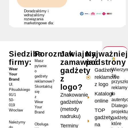
Doradzaliśmy i
wdrażaliśmy
rozwiązania
marketingowe dla:
Siedziba
Porozmawiajmy
Jak
Najważnie
firmy:
zamawiać
podstrony
Masz
pytanie
gadżety
Wear
Wierzym
Gadżety
o
Your
że
gadżety
reklamowe
z
Brand
przyszł
reklamowe?
z logo
Ul.
logo?
Skontaktuj
reklamy
Piłsudskiego
się
Katalogi
to
Znakowanie
91/1
z
autenty
50-
online
gadżetów
Wear
019
Dlatego
Your
(metody
TOP
Wrocław
projekt
Brand
nadruku)
gadżety
gadżety
Należymy
które
na
Obsługa
Terminy
do