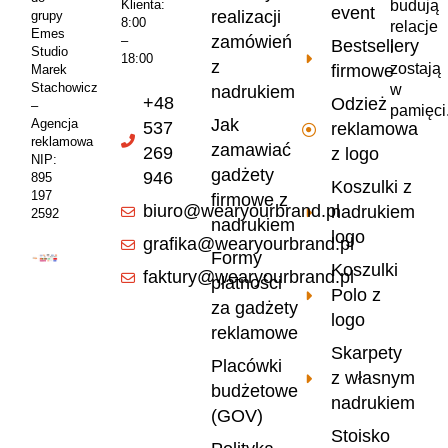
Klienta:
budują
event
realizacji
grupy
8:00
relacje
Emes
zamówień
–
Bestsellery
i
Studio
18:00
z
zostają
firmowe
Marek
Stachowicz
w
nadrukiem
+48
Odzież
–
pamięci
Jak
Agencja
537
reklamowa
reklamowa
zamawiać
269
z logo
NIP:
gadżety
946
895
Koszulki z
197
firmowe z
biuro@wearyourbrand.pl
nadrukiem
2592
nadrukiem
logo
grafika@wearyourbrand.pl
Formy
Koszulki
faktury@wearyourbrand.pl
płatności
Polo z
za gadżety
logo
reklamowe
Skarpety
Placówki
z własnym
budżetowe
nadrukiem
(GOV)
Stoisko