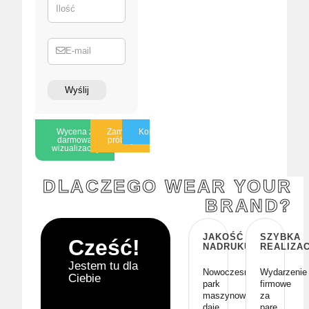
Ilość
E-mail
Wyślij
Wycena z
Zamów
Konsultacja
darmową
próbkę
wizualizacją
DLACZEGO WEAR YOUR
BRAND?
JAKOŚĆ
SZYBKA
Cześć!
NADRUKU
REALIZA
Jestem tu dla
Nowoczesny
Wydarzenie
Ciebie
park
firmowe
maszynowy
za
daje
parę