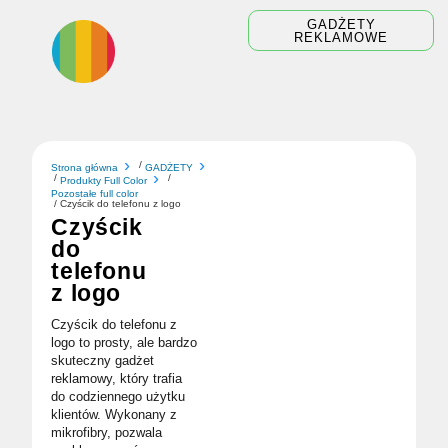
Skip
GADŻETY
to
REKLAMOWE
content
/
Strona główna
GADŻETY
/
/
Produkty Full Color
Pozostałe full color
/ Czyścik do telefonu z logo
Czyścik
do
telefonu
z logo
Czyścik do telefonu z
logo to prosty, ale bardzo
skuteczny gadżet
reklamowy, który trafia
do codziennego użytku
klientów. Wykonany z
mikrofibry, pozwala