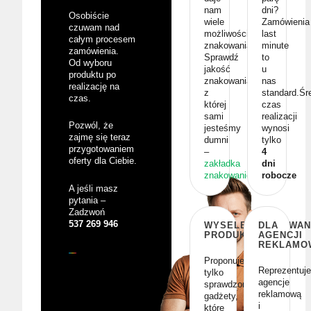
nam
dni?
Osobiście
wiele
Zamówienia
czuwam nad
możliwości
last
całym procesem
znakowania.
minute
zamówienia.
Sprawdź
to
Od wyboru
jakość
u
produktu po
znakowania,
nas
realizację na
z
standard.Śr
czas.
której
czas
sami
realizacji
Pozwól, że
jesteśmy
wynosi
zajmę się teraz
dumni
tylko
przygotowaniem
–
4
oferty dla Ciebie.
zakładka
dni
znakowanie
robocze
A jeśli masz
pytania –
Zadzwoń
537 269 946
WYSELEKCJONOWAN
DLA
PRODUKTY
AGENCJI
REKLAMO
Proponujemy
Reprezentuj
tylko
agencje
sprawdzone
reklamową
gadżety,
i
które