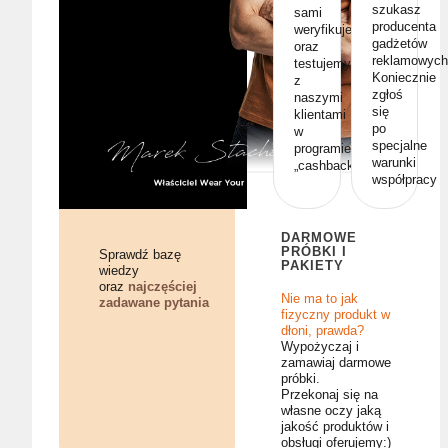
szukasz
sami
producenta
weryfikujemy
gadżetów
oraz
reklamowych
testujemy
Koniecznie
z
zgłoś
naszymi
się
klientami
po
w
specjalne
programie
warunki
„cashback”
współpracy
DARMOWE
PRÓBKI I
Sprawdź bazę
PAKIETY
wiedzy
oraz
najczęściej
Nie ma to jak
zadawane pytania
fizyczny produkt w
dłoni, prawda?
Wypożyczaj i
zamawiaj darmowe
próbki.
Przekonaj się na
własne oczy jaką
jakość produktów i
obsługi oferujemy:)