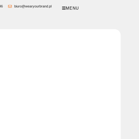
46
biuro@wearyourbrand.pl
MENU