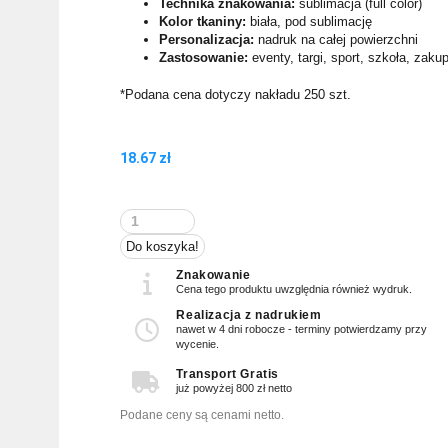
Technika znakowania:
sublimacja (full color)
Kolor tkaniny:
biała, pod sublimację
Personalizacja:
nadruk na całej powierzchni
Zastosowanie:
eventy, targi, sport, szkoła, zak
*Podana cena dotyczy nakładu 250 szt.
18.67
zł
ilość
Workoplecak
Do koszyka!
Basic
Znakowanie
Cena tego produktu uwzględnia również wydruk.
Realizacja z nadrukiem
nawet w 4 dni robocze - terminy potwierdzamy przy
wycenie.
Transport Gratis
już powyżej 800 zł netto
Podane ceny są cenami netto.