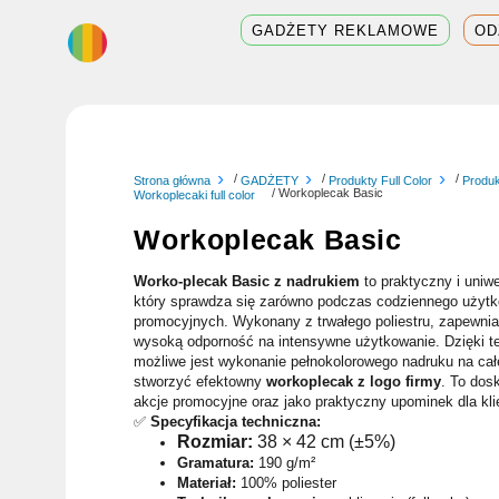
Skip
GADŻETY REKLAMOWE
OD
to
content
/
/
/
Strona główna
GADŻETY
Produkty Full Color
Produk
/ Workoplecak Basic
Workoplecaki full color
Workoplecak Basic
Worko-plecak Basic z nadrukiem
to praktyczny i uniw
który sprawdza się zarówno podczas codziennego użytk
promocyjnych. Wykonany z trwałego poliestru, zapewni
wysoką odporność na intensywne użytkowanie. Dzięki t
możliwe jest wykonanie pełnokolorowego nadruku na cał
stworzyć efektowny
workoplecak z logo firmy
. To dos
akcje promocyjne oraz jako praktyczny upominek dla kli
✅
Specyfikacja techniczna:
Rozmiar:
38 × 42 cm (±5%)
Gramatura:
190 g/m²
Materiał:
100% poliester