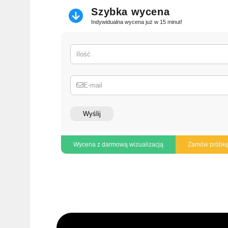
Szybka wycena
Indywidualna wycena już w 15 minut!
Ilość
E-mail
Wyślij
Wycena z darmową wizualizacją
Zamów próbk