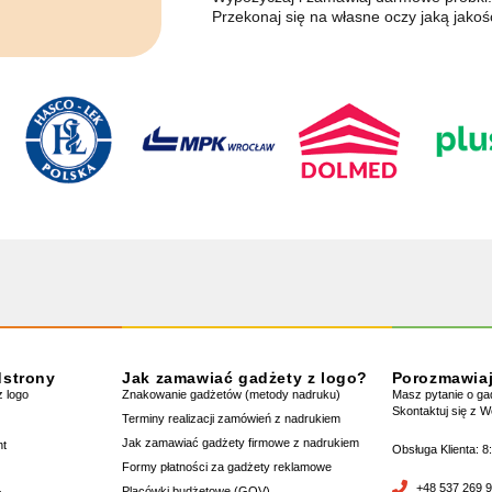
Przekonaj się na własne oczy jaką jakoś
dstrony
Jak zamawiać gadżety z logo?
Porozmawia
 logo
Znakowanie gadżetów (metody nadruku)
Masz pytanie o g
Skontaktuj się z 
Terminy realizacji zamówień z nadrukiem
Jak zamawiać gadżety firmowe z nadrukiem
nt
Obsługa Klienta: 8
Formy płatności za gadżety reklamowe
+48 537 269 
Placówki budżetowe (GOV)