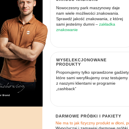
Nowoczesny park maszynowy daje
nam wiele możliwości znakowania.
Sprawdź jakość znakowania, z której
sami jesteśmy dumni –
zakładka
znakowanie
WYSELEKCJONOWANE
PRODUKTY
Proponujemy tylko sprawdzone gadżety
które sami weryfikujemy oraz testujemy
z naszymi klientami w programie
„cashback”
DARMOWE PRÓBKI I PAKIETY
Nie ma to jak fizyczny produkt w dłoni,
Wypożyczaj i zamawiaj darmowe próbki.