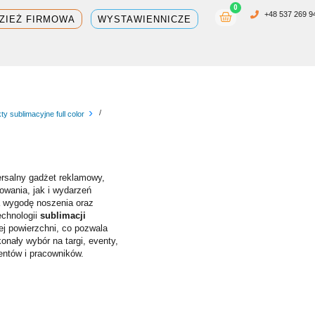
0
Wózek
+48 537 269 9
ZIEŻ FIRMOWA
WYSTAWIENNICZE
/
ty sublimacyjne full color
ersalny gadżet reklamowy,
owania, jak i wydarzeń
a wygodę noszenia oraz
echnologii
sublimacji
ej powierzchni, co pozwala
konały wybór na targi, eventy,
entów i pracowników.