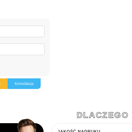
ę
Konsultacja
DLACZEGO
JAKOŚĆ NADRUKU