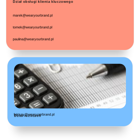
Dział obsługi klienta kluczowego
marek@wearyourbrand.pl
tomek@wearyourbrand.pl
paulina@wearyourbrand.pl
faktury@wearyourbrand.pl
Dział rozliczeń