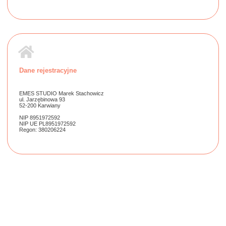
Dane rejestracyjne
EMES STUDIO Marek Stachowicz
ul. Jarzębinowa 93
52-200 Karwiany
NIP 8951972592
NIP UE PL8951972592
Regon: 380206224