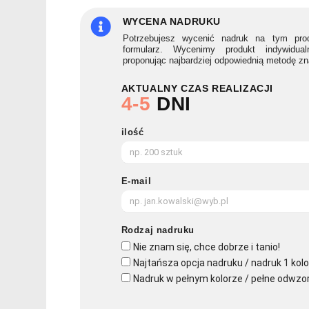
COLOPAD
WYCENA NADRUKU
Potrzebujesz wycenić nadruk na tym prod
formularz. Wycenimy produkt indywidua
proponując najbardziej odpowiednią metodę z
AKTUALNY CZAS REALIZACJI
4-5
DNI
ilość
E-mail
Rodzaj nadruku
Nie znam się, chce dobrze i tanio!
Najtańsza opcja nadruku / nadruk 1 kolo
Nadruk w pełnym kolorze / pełne odwzo