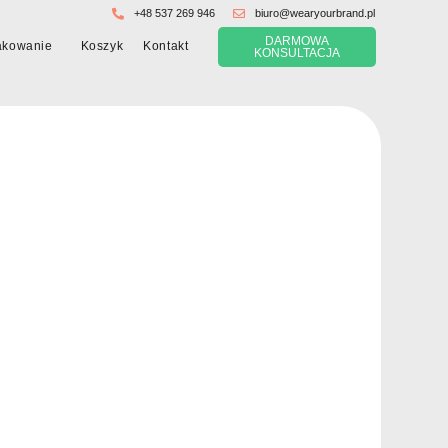
+48 537 269 946
biuro@wearyourbrand.pl
DARMOWA
Koszyk
akowanie
Kontakt
KONSULTACJA