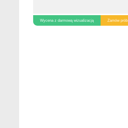
Wycena z darmową wizualizacją
Zamów prób