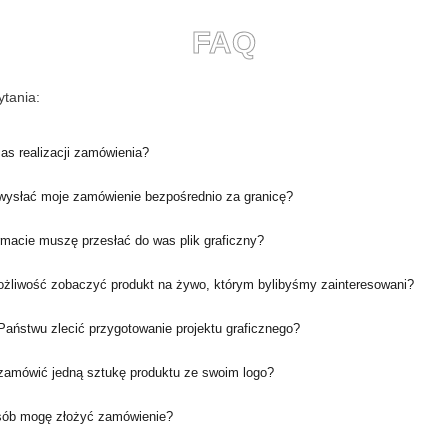
FAQ
tania:
zas realizacji zamówienia?
ysłać moje zamówienie bezpośrednio za granicę?
rmacie muszę przesłać do was plik graficzny?
ożliwość zobaczyć produkt na żywo, którym bylibyśmy zainteresowani?
aństwu zlecić przygotowanie projektu graficznego?
amówić jedną sztukę produktu ze swoim logo?
sób mogę złożyć zamówienie?