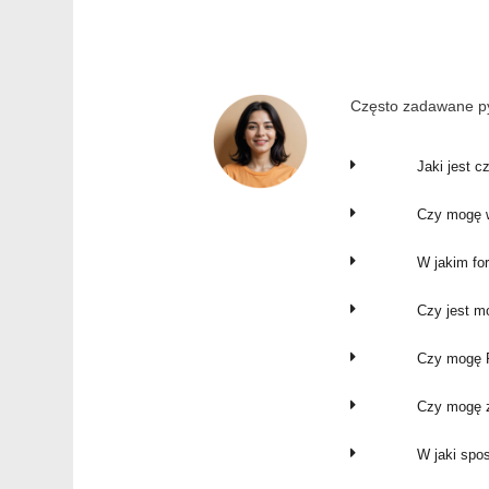
Często zadawane py
Jaki jest c
Czy mogę w
W jakim fo
Czy jest m
Czy mogę P
Czy mogę z
W jaki spo