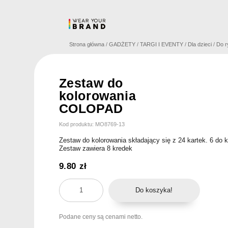
Skip
to
content
Strona główna
/
GADŻETY
/
TARGI I EVENTY
/
Dla dzieci
/
Do r
Zestaw do
kolorowania
COLOPAD
Kod produktu: MO8769-13
Zestaw do kolorowania składający się z 24 kartek. 6 do k
Zestaw zawiera 8 kredek
9.80
zł
ilość
Do koszyka!
Zestaw
do
Podane ceny są cenami netto.
kolorowania