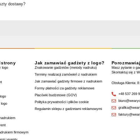
oszty dostawy?
dstrony
Jak zamawiać gadżety z logo?
Porozmawia
 logo
Znakowanie gadżetów (metody nadruku)
Masz pytanie o g
Skontaktuj się z 
Terminy realizacji zamówień z nadrukiem
Jak zamawiać gadżety firmowe z nadrukiem
nt
Obsługa Klienta: 8
Formy płatności za gadżety reklamowe
+48 537 269 
Placówki budżetowe (GOV)
logo
biuro@wearyo
Polityka prywatności i plików cookie
 logo
grafika@wear
Regulamin sklepu z gadżetami reklamowymi
faktury@wear
 nadrukiem
vent
nadrukiem firmowym
rgi i eventy