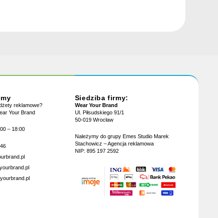
jmy
Siedziba firmy:
adżety reklamowe?
Wear Your Brand
Wear Your Brand
Ul. Piłsudskiego 91/1
50-019 Wrocław
:00 – 18:00
Należymy do grupy Emes Studio Marek
Stachowicz – Agencja reklamowa
946
NIP: 895 197 2592
urbrand.pl
yourbrand.pl
yourbrand.pl