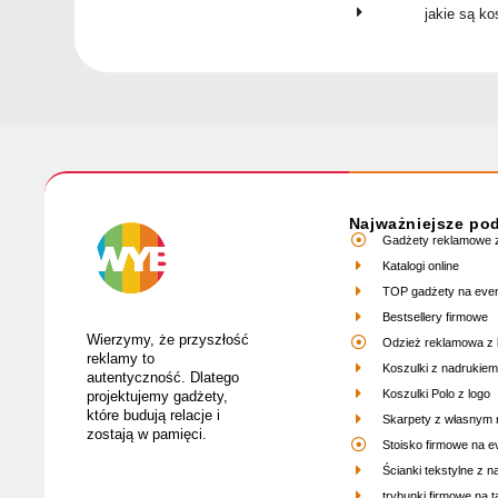
jakie są k
Najważniejsze po
Gadżety reklamowe z
Katalogi online
TOP gadżety na eve
Bestsellery firmowe
Wierzymy, że przyszłość
Odzież reklamowa z 
reklamy to
Koszulki z nadrukiem
autentyczność. Dlatego
Koszulki Polo z logo
projektujemy gadżety,
które budują relacje i
Skarpety z własnym
zostają w pamięci.
Stoisko firmowe na e
Ścianki tekstylne z 
trybunki firmowe na ta