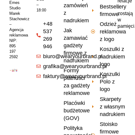
relacje
Emes
zamówień
–
Bestsellery
i
Studio
18:00
z
zostają
firmowe
Marek
Stachowicz
w
nadrukiem
+48
Odzież
–
pamięci
Jak
Agencja
537
reklamowa
reklamowa
zamawiać
269
z logo
NIP:
gadżety
946
895
Koszulki z
197
firmowe z
biuro@wearyourbrand.pl
nadrukiem
2592
nadrukiem
logo
grafika@wearyourbrand.pl
Formy
Koszulki
faktury@wearyourbrand.pl
płatności
Polo z
za gadżety
logo
reklamowe
Skarpety
Placówki
z własnym
budżetowe
nadrukiem
(GOV)
Stoisko
Polityka
firmowe