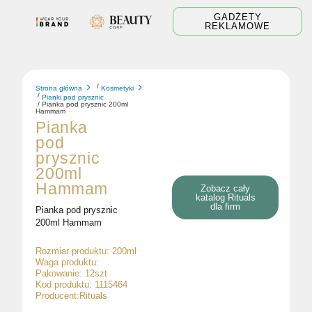
Skip
GADŻETY
to
REKLAMOWE
content
/
Strona główna
Kosmetyki
/
Pianki pod prysznic
/ Pianka pod prysznic 200ml
Hammam
Pianka
pod
prysznic
200ml
Hammam
Zobacz cały
katalog Rituals
dla firm
Pianka pod prysznic
200ml Hammam
Rozmiar produktu: 200ml
Waga produktu:
Pakowanie: 12szt
Kod produktu: 1115464
Producent:Rituals