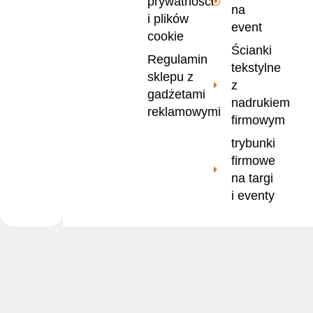
prywatności
na
i plików
event
cookie
Ścianki
Regulamin
tekstylne
sklepu z
z
gadżetami
nadrukiem
reklamowymi
firmowym
trybunki
firmowe
na targi
i eventy