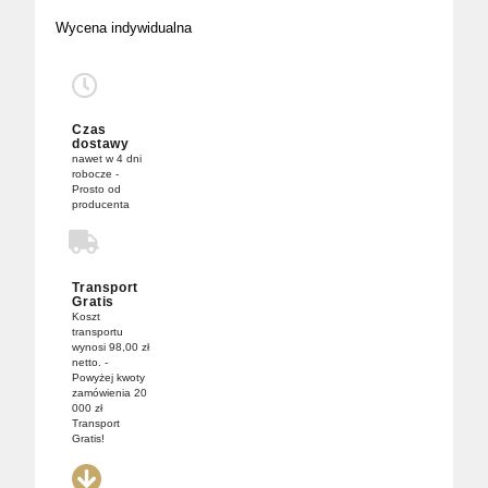
Wycena indywidualna
Czas
dostawy
nawet w 4 dni
robocze -
Prosto od
producenta
Transport
Gratis
Koszt
transportu
wynosi 98,00 zł
netto. -
Powyżej kwoty
zamówienia 20
000 zł
Transport
Gratis!