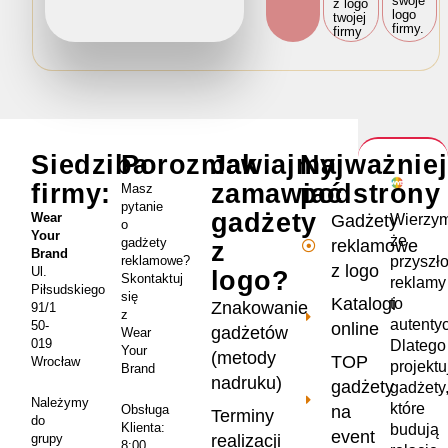
swoje
z logo
logo
twojej
firmy.
firmy
Siedziba
Porozmawiajmy
Jak
Najważnie
firmy:
zamawiać
podstrony
Masz
pytanie
gadżety
Wear
Wierzym
Gadżety
o
Your
że
gadżety
reklamowe
z
Brand
przyszł
reklamowe?
z logo
Ul.
logo?
Skontaktuj
reklamy
Piłsudskiego
się
Katalogi
to
Znakowanie
91/1
z
autenty
50-
online
gadżetów
Wear
019
Dlatego
Your
(metody
TOP
Wrocław
projekt
Brand
nadruku)
gadżety
gadżety
Należymy
które
na
Obsługa
Terminy
do
Klienta:
budują
event
realizacji
grupy
8:00