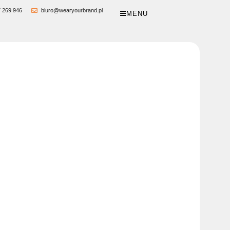
 269 946
biuro@wearyourbrand.pl
MENU