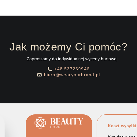
Jak możemy Ci pomóc?
Zapraszamy do indywidualnej wyceny hurtowej
+48 537269946
biuro@wearyourbrand.pl
Koszt wysyłki