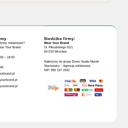
jmy
Siedziba firmy:
adżety reklamowe?
Wear Your Brand
Wear Your Brand
Ul. Piłsudskiego 91/1
50-019 Wrocław
:00 – 18:00
Należymy do grupy Emes Studio Marek
Stachowicz – Agencja reklamowa
946
NIP: 895 197 2592
urbrand.pl
yourbrand.pl
yourbrand.pl