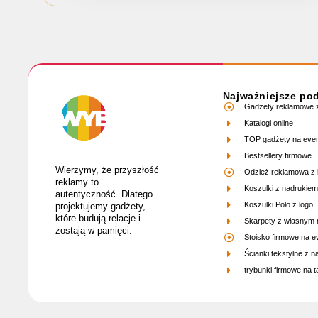
Najważniejsze po
Gadżety reklamowe z
Katalogi online
TOP gadżety na eve
Bestsellery firmowe
Wierzymy, że przyszłość
Odzież reklamowa z 
reklamy to
Koszulki z nadrukiem
autentyczność. Dlatego
Koszulki Polo z logo
projektujemy gadżety,
które budują relacje i
Skarpety z własnym
zostają w pamięci.
Stoisko firmowe na e
Ścianki tekstylne z 
trybunki firmowe na ta