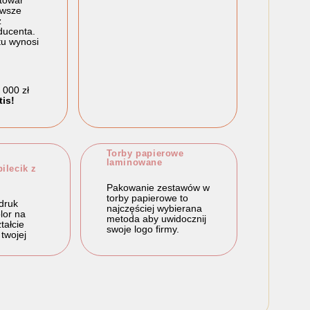
 towar
awsze
z
ucenta.
tu wynosi
 000 zł
tis!
Torby papierowe
laminowane
ilecik z
Pakowanie zestawów w
torby papierowe to
druk
najczęściej wybierana
olor na
metoda aby uwidocznij
tałcie
swoje logo firmy.
 twojej