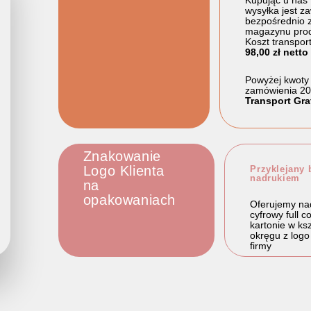
Kupując u nas
wysyłka jest z
bezpośrednio 
magazynu prod
Koszt transpor
98,00 zł netto
Powyżej kwoty
zamówienia 20
Transport Gra
Znakowanie
Logo Klienta
Przyklejany b
nadrukiem
na
opakowaniach
Oferujemy na
cyfrowy full c
kartonie w ksz
okręgu z logo
firmy