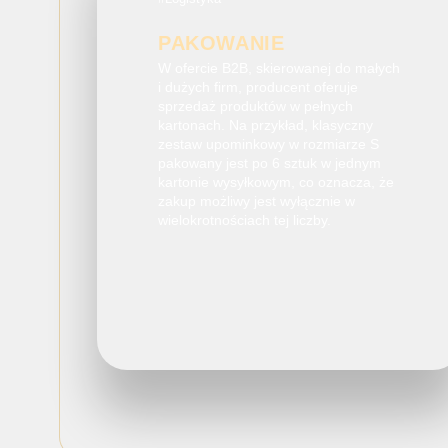
PAKOWANIE
W ofercie B2B, skierowanej do małych
i dużych firm, producent oferuje
sprzedaż produktów w pełnych
kartonach. Na przykład, klasyczny
zestaw upominkowy w rozmiarze S
pakowany jest po 6 sztuk w jednym
kartonie wysyłkowym, co oznacza, że
zakup możliwy jest wyłącznie w
wielokrotnościach tej liczby.