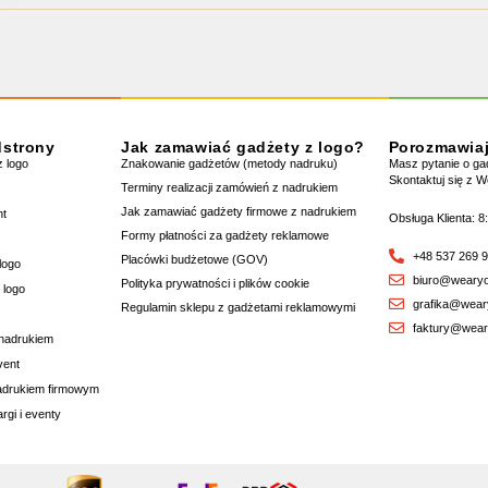
dstrony
Jak zamawiać gadżety z logo?
Porozmawia
 logo
Znakowanie gadżetów (metody nadruku)
Masz pytanie o g
Skontaktuj się z 
Terminy realizacji zamówień z nadrukiem
Jak zamawiać gadżety firmowe z nadrukiem
nt
Obsługa Klienta: 8
Formy płatności za gadżety reklamowe
+48 537 269 
Placówki budżetowe (GOV)
logo
biuro@wearyo
Polityka prywatności i plików cookie
 logo
grafika@wear
Regulamin sklepu z gadżetami reklamowymi
faktury@wear
 nadrukiem
vent
nadrukiem firmowym
rgi i eventy