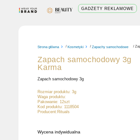
Skip
GADŻETY REKLAMOWE
to
content
/
/
/ Za
Strona główna
Kosmetyki
Zapachy samochodowe
Zapach samochodowy 3g
Karma
Zapach samochodowy 3g
Rozmiar produktu: 3g
Waga produktu:
Pakowanie: 12szt
Kod produktu: 1118504
Producent:Rituals
Wycena indywidualna