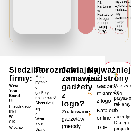
najczęści
na
wybieran
kartonie
metoda
w
aby
kształcie
uwidoczni
okręgu
swoje
z logo
logo
twojej
firmy.
firmy
Siedziba
Porozmawiajmy
Jak
Najważnie
firmy:
zamawiać
podstrony
Masz
pytanie
gadżety
Wear
Wierzym
Gadżety
o
Your
że
gadżety
reklamowe
z
Brand
przyszł
reklamowe?
z logo
Ul.
logo?
Skontaktuj
reklamy
Piłsudskiego
się
Katalogi
to
Znakowanie
91/1
z
autenty
50-
online
gadżetów
Wear
019
Dlatego
Your
(metody
TOP
Wrocław
projekt
Brand