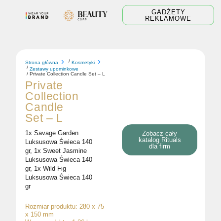
Skip
GADŻETY
to
REKLAMOWE
content
/
Strona główna
Kosmetyki
/
Zestawy upominkowe
/ Private Collection Candle Set – L
Private
Collection
Candle
Set – L
1x Savage Garden
Zobacz cały
katalog Rituals
Luksusowa Świeca 140
dla firm
gr, 1x Sweet Jasmine
Luksusowa Świeca 140
gr, 1x Wild Fig
Luksusowa Świeca 140
gr
Rozmiar produktu: 280 x 75
x 150 mm