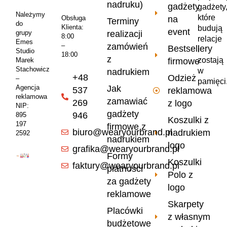
nadruku)
gadżety
gadżety
Należymy
które
na
Obsługa
Terminy
do
Klienta:
budują
event
realizacji
grupy
8:00
relacje
Emes
zamówień
–
Bestsellery
i
Studio
18:00
z
zostają
firmowe
Marek
Stachowicz
w
nadrukiem
+48
Odzież
–
pamięci
Jak
Agencja
537
reklamowa
reklamowa
zamawiać
269
z logo
NIP:
gadżety
946
895
Koszulki z
197
firmowe z
biuro@wearyourbrand.pl
nadrukiem
2592
nadrukiem
logo
grafika@wearyourbrand.pl
Formy
Koszulki
faktury@wearyourbrand.pl
płatności
Polo z
za gadżety
logo
reklamowe
Skarpety
Placówki
z własnym
budżetowe