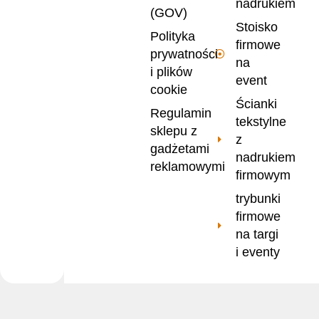
nadrukiem
(GOV)
Stoisko
Polityka
firmowe
prywatności
na
i plików
event
cookie
Ścianki
Regulamin
tekstylne
sklepu z
z
gadżetami
nadrukiem
reklamowymi
firmowym
trybunki
firmowe
na targi
i eventy