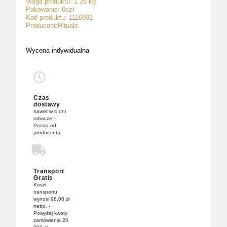
Waga produktu: 1.26 kg
Pakowanie: 6szt
Kod produktu: 1116981
Producent:Rituals
Wycena indywidualna
Czas
dostawy
nawet w 4 dni
robocze -
Prosto od
producenta
Transport
Gratis
Koszt
transportu
wynosi 98,00 zł
netto. -
Powyżej kwoty
zamówienia 20