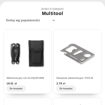
Jesteś w kategorii:
Multitool
Wielofunkcyjny nóż ALOQUIN MINI
Narzędzie wielofunkcyjne TOOLIE
18.51
zł
2.78
zł
Do koszyka!
Do koszyka!
Ten
produkt