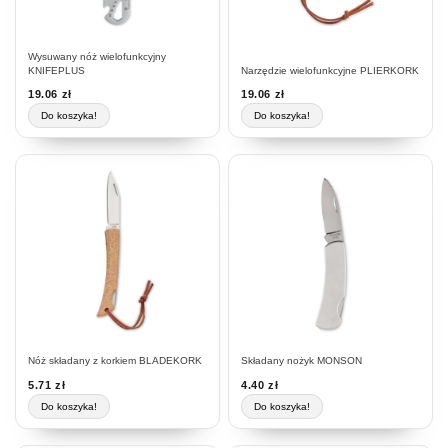
Wysuwany nóż wielofunkcyjny
KNIFEPLUS
Narzędzie wielofunkcyjne PLIERKORK
19.06
zł
19.06
zł
Do koszyka!
Do koszyka!
Nóż składany z korkiem BLADEKORK
Składany nożyk MONSON
5.71
zł
4.40
zł
Do koszyka!
Do koszyka!