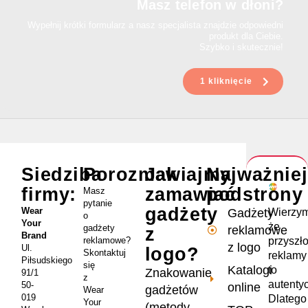
Masz telefon w dłoni?
Wypełnij krótki formularz a nasz specjalista znajdzie odpowiedni
produkt dla Ciebie.
Szybko i skutecznie!
1 kliknięcie
Siedziba
Porozmawiajmy
Jak
Najważnie
firmy:
zamawiać
podstrony
Masz
pytanie
gadżety
Wear
Wierzym
Gadżety
o
Your
że
gadżety
reklamowe
z
Brand
przyszł
reklamowe?
z logo
Ul.
logo?
Skontaktuj
reklamy
Piłsudskiego
się
Katalogi
to
Znakowanie
91/1
z
autenty
50-
online
gadżetów
Wear
019
Dlatego
Your
(metody