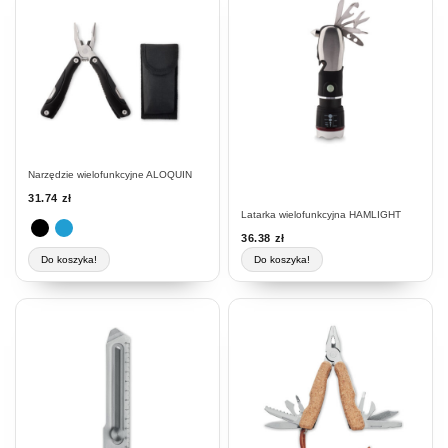
ma
wiele
wariantów.
Opcje
można
wybrać
na
stronie
Narzędzie wielofunkcyjne ALOQUIN
produktu
31.74
zł
Latarka wielofunkcyjna HAMLIGHT
36.38
zł
Do koszyka!
Do koszyka!