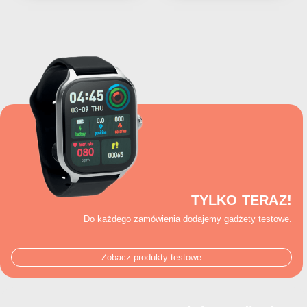
TYLKO TERAZ!
Do każdego zamówienia dodajemy gadżety testowe.
Zobacz produkty testowe