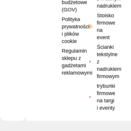
budżetowe
nadrukiem
(GOV)
Stoisko
Polityka
firmowe
prywatności
na
i plików
event
cookie
Ścianki
Regulamin
tekstylne
sklepu z
z
gadżetami
nadrukiem
reklamowymi
firmowym
trybunki
firmowe
na targi
i eventy