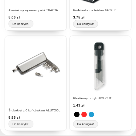
Aluminiowy wysuwany nóż TRACTA
Podstawka na telefon TACKLE
5.06
zł
3.75
zł
Do koszyka!
Do koszyka!
Ten
produkt
ma
wiele
wariantów.
Opcje
można
wybrać
na
stronie
Plastikowy nożyk HIGHCUT
produktu
1.43
zł
Śrubokręt z 6 końcówkami ALUTOOL
5.55
zł
Do koszyka!
Do koszyka!