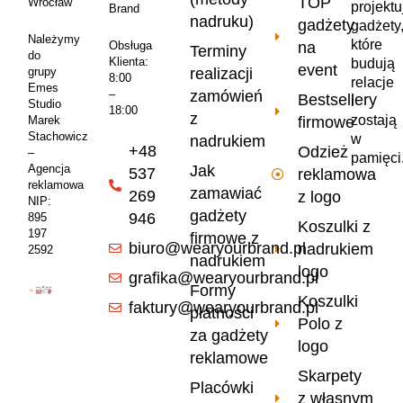
TOP
Wrocław
projekt
Brand
nadruku)
gadżety
gadżety
Należymy
które
na
Obsługa
Terminy
do
Klienta:
budują
event
realizacji
grupy
8:00
relacje
Emes
zamówień
–
Bestsellery
i
Studio
18:00
z
zostają
firmowe
Marek
Stachowicz
w
nadrukiem
+48
Odzież
–
pamięci
Jak
Agencja
537
reklamowa
reklamowa
zamawiać
269
z logo
NIP:
gadżety
946
895
Koszulki z
197
firmowe z
biuro@wearyourbrand.pl
nadrukiem
2592
nadrukiem
logo
grafika@wearyourbrand.pl
Formy
Koszulki
faktury@wearyourbrand.pl
płatności
Polo z
za gadżety
logo
reklamowe
Skarpety
Placówki
z własnym