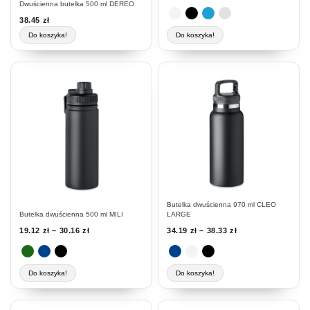
Dwuścienna butelka 500 ml DEREO
38.45
zł
Do koszyka!
Do koszyka!
Ten
Ten
produkt
produkt
ma
ma
wiele
wiele
wariantów.
wariantów.
Opcje
Opcje
można
można
wybrać
wybrać
na
na
stronie
stronie
Butelka dwuścienna 970 ml CLEO
produktu
produktu
Butelka dwuścienna 500 ml MILI
LARGE
19.12
zł
–
30.16
zł
34.19
zł
–
38.33
zł
Do koszyka!
Do koszyka!
Ten
Ten