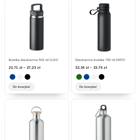
produkt
produkt
ma
ma
wiele
wiele
wariantów.
wariantów.
Opcje
Opcje
można
można
wybrać
wybrać
na
na
stronie
stronie
Butelka dwuścienna 500 ml CLEO
Dwuścienna butelka 780 ml ONTO
produktu
produktu
22.71
zł
–
27.23
zł
32.34
zł
–
33.75
zł
Do koszyka!
Do koszyka!
Ten
produkt
ma
wiele
wariantów.
Opcje