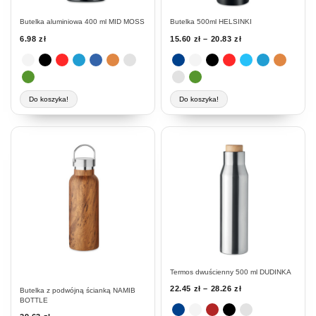
na
na
stronie
stronie
Butelka aluminiowa 400 ml MID MOSS
Butelka 500ml HELSINKI
produktu
produktu
6.98
zł
15.60
zł
–
20.83
zł
Do koszyka!
Do koszyka!
Ten
produkt
ma
wiele
wariantów.
Opcje
można
wybrać
na
stronie
Termos dwuścienny 500 ml DUDINKA
produktu
22.45
zł
–
28.26
zł
Butelka z podwójną ścianką NAMIB
BOTTLE