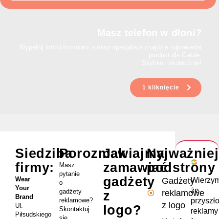
Masz telefon w dłoni?
Wypełnij krótki formularz a nasz specjalista znajdzie odpowiedni
produkt dla Ciebie.
Szybko i skutecznie!
1 kliknięcie
Siedziba
Porozmawiajmy
Jak
Najważnie
firmy:
zamawiać
podstrony
Masz
pytanie
gadżety
Wear
Wierzym
Gadżety
o
Your
że
gadżety
reklamowe
z
Brand
przyszł
reklamowe?
z logo
Ul.
logo?
Skontaktuj
reklamy
Piłsudskiego
się