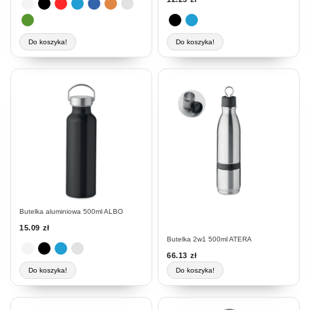
Do koszyka!
Do koszyka!
Ten
produkt
ma
wiele
wariantów.
Opcje
można
wybrać
na
stronie
Butelka aluminiowa 500ml ALBO
produktu
15.09
zł
Butelka 2w1 500ml ATERA
66.13
zł
Do koszyka!
Do koszyka!
Ten