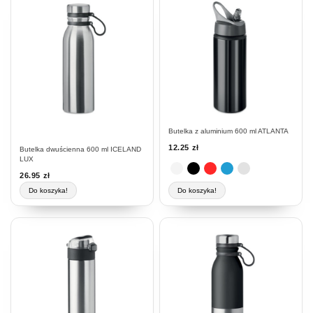
produkt
ma
wiele
wariantów.
Opcje
można
wybrać
na
stronie
Butelka z aluminium 600 ml ATLANTA
produktu
12.25
zł
Butelka dwuścienna 600 ml ICELAND
LUX
26.95
zł
Do koszyka!
Do koszyka!
Ten
produkt
ma
wiele
wariantów.
Opcje
można