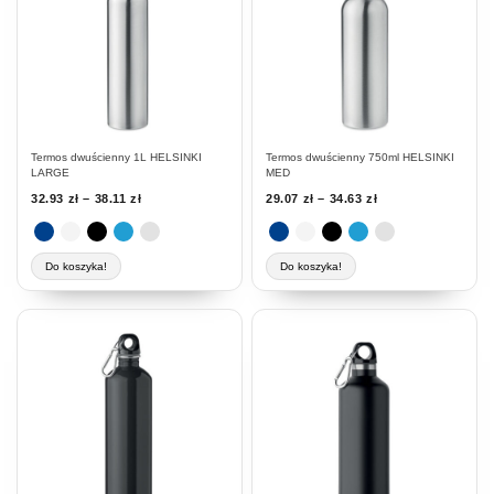
wiele
wiele
wariantów.
wariantów.
Opcje
Opcje
można
można
wybrać
wybrać
na
na
stronie
stronie
Termos dwuścienny 1L HELSINKI
Termos dwuścienny 750ml HELSINKI
produktu
produktu
LARGE
MED
32.93
zł
–
38.11
zł
29.07
zł
–
34.63
zł
Do koszyka!
Do koszyka!
Ten
produkt
ma
wiele
wariantów.
Opcje
można
wybrać