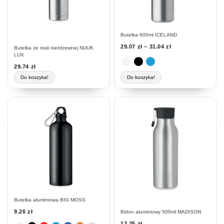
wybrać
na
stronie
Butelka 600ml ICELAND
produktu
29.07
zł
–
31.04
zł
Butelka ze stali nierdzewnej NUUK
LUX
29.74
zł
Do koszyka!
Do koszyka!
Ten
Ten
produkt
produkt
ma
ma
wiele
wiele
wariantów.
wariantów.
Opcje
Opcje
można
można
wybrać
wybrać
na
na
stronie
stronie
Butelka aluminiowa BIG MOSS
produktu
produktu
9.26
zł
Bidon aluminiowy 500ml MADISON
12.25
zł