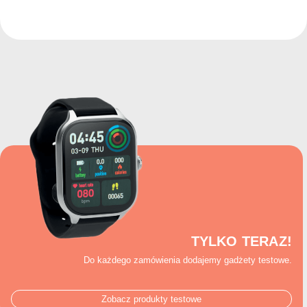
TYLKO TERAZ!
Do każdego zamówienia dodajemy gadżety testowe.
Zobacz produkty testowe