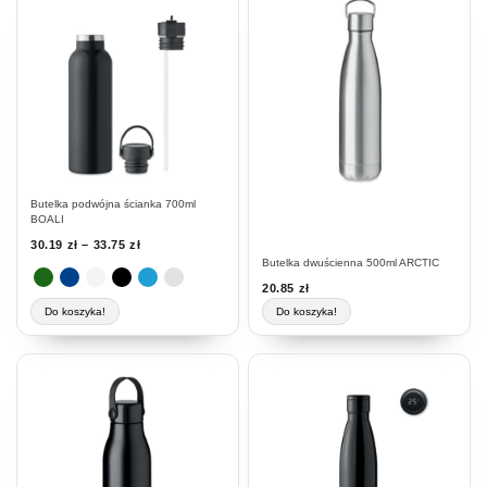
produkt
ma
wiele
wariantów.
Opcje
można
wybrać
na
stronie
Butelka podwójna ścianka 700ml
produktu
BOALI
30.19
zł
–
33.75
zł
Butelka dwuścienna 500ml ARCTIC
20.85
zł
Do koszyka!
Do koszyka!
Ten
produkt
ma
wiele
wariantów.
Opcje