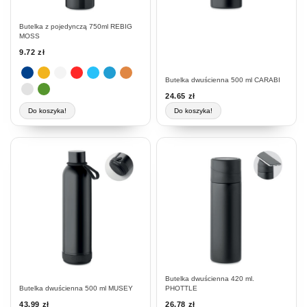
na
stronie
Butelka z pojedynczą 750ml REBIG
produktu
MOSS
9.72
zł
Butelka dwuścienna 500 ml CARABI
24.65
zł
Do koszyka!
Do koszyka!
Butelka dwuścienna 420 ml.
Butelka dwuścienna 500 ml MUSEY
PHOTTLE
43.99
zł
26.78
zł