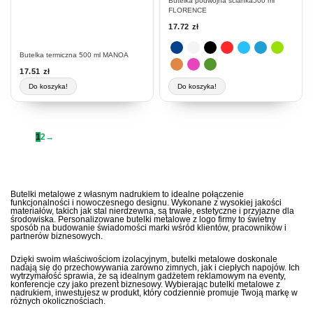
Butelka podwójna ścianka500 ml
produktu
FLORENCE
17.72
zł
Butelka termiczna 500 ml MANOA
17.51
zł
Do koszyka!
Do koszyka!
1
2
→
Butelki metalowe z własnym nadrukiem to idealne połączenie
funkcjonalności i nowoczesnego designu. Wykonane z wysokiej jakości
materiałów, takich jak stal nierdzewna, są trwałe, estetyczne i przyjazne dla
środowiska. Personalizowane butelki metalowe z logo firmy to świetny
sposób na budowanie świadomości marki wśród klientów, pracowników i
partnerów biznesowych.
Dzięki swoim właściwościom izolacyjnym, butelki metalowe doskonale
nadają się do przechowywania zarówno zimnych, jak i ciepłych napojów. Ich
wytrzymałość sprawia, że są idealnym gadżetem reklamowym na eventy,
konferencje czy jako prezent biznesowy. Wybierając butelki metalowe z
nadrukiem, inwestujesz w produkt, który codziennie promuje Twoją markę w
różnych okolicznościach.