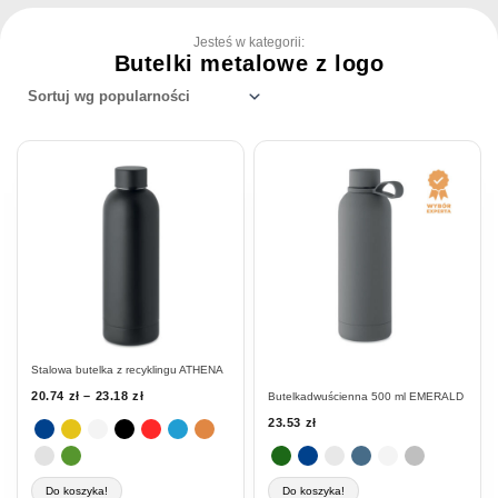
Jesteś w kategorii:
Butelki metalowe z logo
Ten
Ten
produkt
produkt
ma
ma
wiele
wiele
wariantów.
wariantów.
Opcje
Opcje
można
można
wybrać
wybrać
na
na
stronie
stronie
Stalowa butelka z recyklingu ATHENA
produktu
produktu
20.74
zł
–
23.18
zł
Butelkadwuścienna 500 ml EMERALD
23.53
zł
Do koszyka!
Do koszyka!