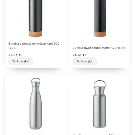
Butelka z podwójnymi ściankami 500
IVES
Butelka dwuścienna 500ml AVENTUR
22.97
zł
24.65
zł
Do koszyka!
Do koszyka!
Ten
produkt
ma
wiele
wariantów.
Opcje
można
wybrać
na
stronie