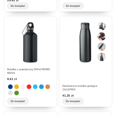
29.63
zł
Do koszyka!
Do koszyka!
Ten
produkt
ma
wiele
wariantów.
Opcje
można
wybrać
na
stronie
Butelka z pojedynczą 500ml REMID
produktu
MOSS
8.61
zł
Dwuścienna butelka grzejąca
CALEFRIO
41.25
zł
Do koszyka!
Do koszyka!
Ten