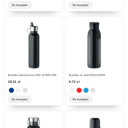
Do koszyka!
Do koszyka!
Ten
Ten
produkt
produkt
ma
ma
wiele
wiele
wariantów.
wariantów.
Opcje
Opcje
można
można
wybrać
wybrać
na
na
stronie
stronie
Butelka dwuścienna 660 ml RIFLOW
Butelka ze stali 650ml BIRA
produktu
produktu
28.51
zł
9.72
zł
Do koszyka!
Do koszyka!