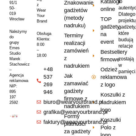
Katalogi
to
Znakowanie
91/1
z
autenty
50-
online
gadżetów
Wear
019
Dlatego
Your
(metody
TOP
Wrocław
projekt
Brand
nadruku)
gadżety
gadżety
Należymy
które
na
Obsługa
Terminy
do
Klienta:
budują
event
realizacji
grupy
8:00
relacje
Emes
zamówień
–
Bestsellery
i
Studio
18:00
z
zostają
firmowe
Marek
Stachowicz
w
nadrukiem
+48
Odzież
–
pamięci
Jak
Agencja
537
reklamowa
reklamowa
zamawiać
269
z logo
NIP:
gadżety
946
895
Koszulki z
197
firmowe z
biuro@wearyourbrand.pl
nadrukiem
2592
nadrukiem
logo
grafika@wearyourbrand.pl
Formy
Koszulki
faktury@wearyourbrand.pl
płatności
Polo z
za gadżety
logo