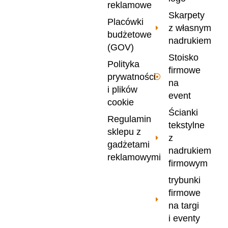
reklamowe
Skarpety
Placówki
z własnym
budżetowe
nadrukiem
(GOV)
Stoisko
Polityka
firmowe
prywatności
na
i plików
event
cookie
Ścianki
Regulamin
tekstylne
sklepu z
z
gadżetami
nadrukiem
reklamowymi
firmowym
trybunki
firmowe
na targi
i eventy