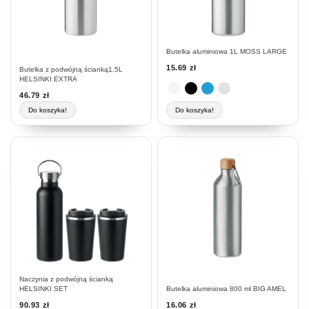
można
wybrać
na
stronie
Butelka aluminiowa 1L MOSS LARGE
produktu
15.69
zł
Butelka z podwójną ścianką1,5L
HELSINKI EXTRA
46.79
zł
Do koszyka!
Do koszyka!
Naczynia z podwójną ścianką
HELSINKI SET
Butelka aluminiowa 800 ml BIG AMEL
90.93
zł
16.06
zł