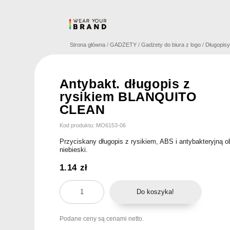
Skip
to
content
Strona główna
/
GADŻETY
/
Gadżety do biura z logo
/
Długopisy
Antybakt. długopis z
rysikiem BLANQUITO
CLEAN
Kod produktu: MO6153-06
Przyciskany długopis z rysikiem, ABS i antybakteryjną 
niebieski.
1.14
zł
ilość
Do koszyka!
Antybakt.
długopis
Podane ceny są cenami netto.
z