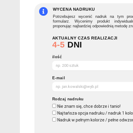
rysikiem
BLANQUITO
WYCENA NADRUKU
CLEAN
Potrzebujesz wycenić nadruk na tym prod
formularz. Wycenimy produkt indywidua
proponując najbardziej odpowiednią metodę z
AKTUALNY CZAS REALIZACJI
4-5
DNI
ilość
E-mail
Rodzaj nadruku
Nie znam się, chce dobrze i tanio!
Najtańsza opcja nadruku / nadruk 1 kolo
Nadruk w pełnym kolorze / pełne odwzo