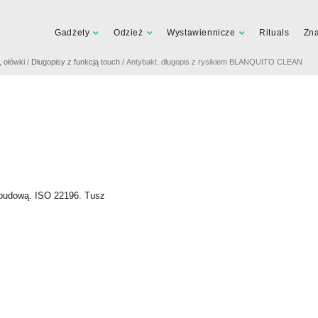
Gadżety
Odzież
Wystawiennicze
Rituals
Zn
, ołówki
/
Długopisy z funkcją touch
/ Antybakt. długopis z rysikiem BLANQUITO CLEAN
obudową. ISO 22196. Tusz