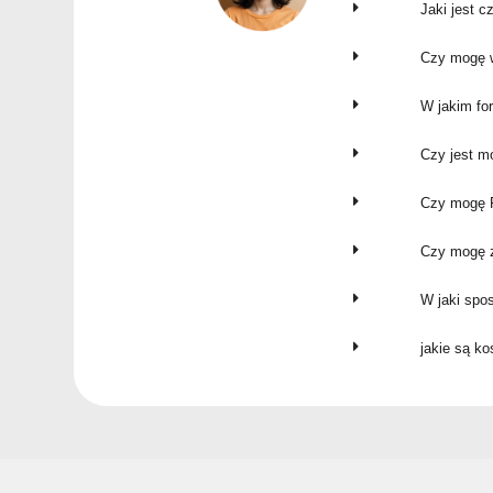
Jaki jest c
Czy mogę w
W jakim fo
Czy jest m
Czy mogę P
Czy mogę z
W jaki spo
jakie są k