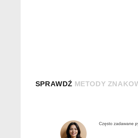
SPRAWDŹ
METODY ZNAKO
Często zadawane py