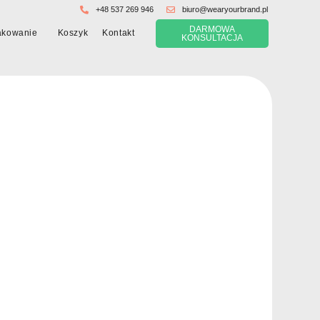
+48 537 269 946
biuro@wearyourbrand.pl
DARMOWA
Koszyk
akowanie
Kontakt
KONSULTACJA