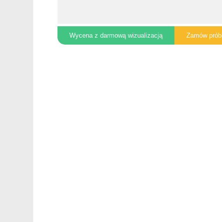
Wycena z darmową wizualizacją
Zamów prób