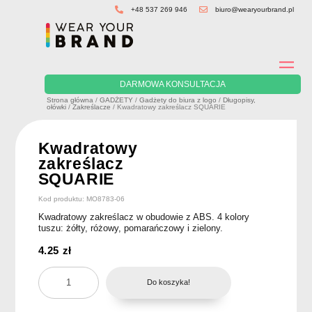
Skip
+48 537 269 946
biuro@wearyourbrand.pl
to
content
DARMOWA KONSULTACJA
Strona główna
/
GADŻETY
/
Gadżety do biura z logo
/
Długopisy,
ołówki
/
Zakreślacze
/ Kwadratowy zakreślacz SQUARIE
Kwadratowy
zakreślacz
SQUARIE
Kod produktu: MO8783-06
Kwadratowy zakreślacz w obudowie z ABS. 4 kolory
tuszu: żółty, różowy, pomarańczowy i zielony.
4.25
zł
ilość
Do koszyka!
Kwadratowy
zakreślacz