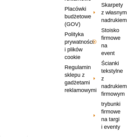
Skarpety
Placówki
z własnym
budżetowe
nadrukiem
(GOV)
Stoisko
Polityka
firmowe
prywatności
na
i plików
event
cookie
Ścianki
Regulamin
tekstylne
sklepu z
z
gadżetami
nadrukiem
reklamowymi
firmowym
trybunki
firmowe
na targi
i eventy