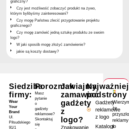
graficzny?
Czy jest możliwość zobaczyć produkt na żywo,
którym bylibyśmy zainteresowani?
Czy mogę Państwu zlecić przygotowanie projektu
graficznego?
Czy mogę zamówić jedną sztukę produktu ze swoim
logo?
W jaki sposób mogę złożyć zamówienie?
jakie są koszty dostawy?
Siedziba
Porozmawiajmy
Jak
Najważnie
firmy:
zamawiać
podstrony
Masz
pytanie
gadżety
Wear
Wierzym
Gadżety
o
Your
że
gadżety
reklamowe
z
Brand
przyszł
reklamowe?
z logo
Ul.
logo?
Skontaktuj
reklamy
Piłsudskiego
się
Katalogi
to
Znakowanie
91/1