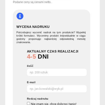
SQUARIE
Podane ceny są cenami netto.
WYCENA NADRUKU
Potrzebujesz wycenić nadruk na tym produkcie? Wypełnij
krótki formularz. Wycenimy produkt indywidualnie w ciągu
godziny proponując najbardziej odpowiednią metodę
znakowania.
AKTUALNY CZAS REALIZACJI
4-5
DNI
ilość
E-mail
Rodzaj nadruku
Nie znam się, chce dobrze i tanio!