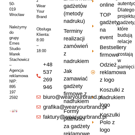
z
autenty
50-
online
gadżetów
Wear
019
Dlatego
Your
(metody
TOP
Wrocław
projekt
Brand
nadruku)
gadżety
gadżety
Należymy
które
na
Obsługa
Terminy
do
Klienta:
budują
event
realizacji
grupy
8:00
relacje
Emes
zamówień
–
Bestsellery
i
Studio
18:00
z
zostają
firmowe
Marek
Stachowicz
w
nadrukiem
+48
Odzież
–
pamięci
Jak
Agencja
537
reklamowa
reklamowa
zamawiać
269
z logo
NIP:
gadżety
946
895
Koszulki z
197
firmowe z
biuro@wearyourbrand.pl
nadrukiem
2592
nadrukiem
logo
grafika@wearyourbrand.pl
Formy
Koszulki
faktury@wearyourbrand.pl
płatności
Polo z
za gadżety
logo
reklamowe