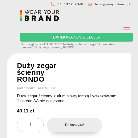
Skip
+48 537 269 946
biuro@wearyourbrand.pl
to
content
DARMOWA KONSULTACJA
Strona główna
/
GADŻETY
/
Gadżety do biura z logo
/
Pozostałe-
biurowe
/ Duży zegar ścienny RONDO
Duży zegar
ścienny
RONDO
Kod produktu: MO7503-03
Duży zegar ścienny z aluminiową tarczą i wskazówkami.
1 bateria AA nie dołączona.
49.11
zł
ilość
Do koszyka!
Duży
zegar