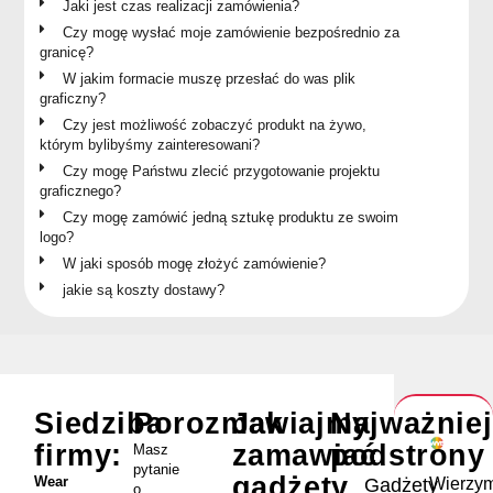
Jaki jest czas realizacji zamówienia?
Czy mogę wysłać moje zamówienie bezpośrednio za
granicę?
W jakim formacie muszę przesłać do was plik
graficzny?
Czy jest możliwość zobaczyć produkt na żywo,
którym bylibyśmy zainteresowani?
Czy mogę Państwu zlecić przygotowanie projektu
graficznego?
Czy mogę zamówić jedną sztukę produktu ze swoim
logo?
W jaki sposób mogę złożyć zamówienie?
jakie są koszty dostawy?
Siedziba
Porozmawiajmy
Jak
Najważnie
firmy:
zamawiać
podstrony
Masz
pytanie
gadżety
Wear
Wierzym
Gadżety
o