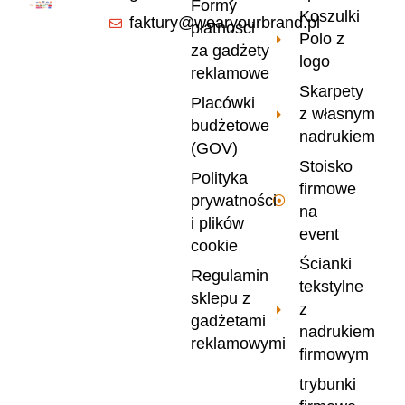
Formy
Koszulki
faktury@wearyourbrand.pl
płatności
Polo z
za gadżety
logo
reklamowe
Skarpety
Placówki
z własnym
budżetowe
nadrukiem
(GOV)
Stoisko
Polityka
firmowe
prywatności
na
i plików
event
cookie
Ścianki
Regulamin
tekstylne
sklepu z
z
gadżetami
nadrukiem
reklamowymi
firmowym
trybunki