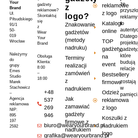
Your
że
gadżety
reklamowe
z
Brand
przyszł
reklamowe?
z logo
Ul.
logo?
Skontaktuj
reklamy
Piłsudskiego
się
Katalogi
to
Znakowanie
91/1
z
autenty
50-
online
gadżetów
Wear
019
Dlatego
Your
(metody
TOP
Wrocław
projekt
Brand
nadruku)
gadżety
gadżety
Należymy
które
na
Obsługa
Terminy
do
Klienta:
budują
event
realizacji
grupy
8:00
relacje
Emes
zamówień
–
Bestsellery
i
Studio
18:00
z
zostają
firmowe
Marek
Stachowicz
w
nadrukiem
+48
Odzież
–
pamięci
Jak
Agencja
537
reklamowa
reklamowa
zamawiać
269
z logo
NIP:
gadżety
946
895
Koszulki z
197
firmowe z
biuro@wearyourbrand.pl
nadrukiem
2592
nadrukiem
logo
grafika@wearyourbrand.pl