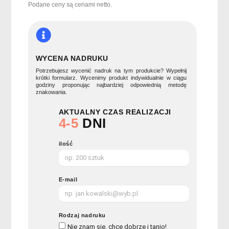
ścienny
Podane ceny są cenami netto.
RONDO
WYCENA NADRUKU
Potrzebujesz wycenić nadruk na tym produkcie? Wypełnij
krótki formularz. Wycenimy produkt indywidualnie w ciągu
godziny proponując najbardziej odpowiednią metodę
znakowania.
AKTUALNY CZAS REALIZACJI
4-5
DNI
ilość
E-mail
Rodzaj nadruku
Nie znam się, chce dobrze i tanio!