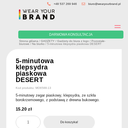
Skip
+48 537 269 946
biuro@wearyourbrand.pl
to
content
DARMOWA KONSULTACJA
Strona główna
/
GADŻETY
/
Gadżety do biura z logo
/
Pozostałe-
biurowe
/
Na biurko
/ 5-minutowa klepsydra piaskowa DESERT
5-minutowa
klepsydra
piaskowa
DESERT
Kod produktu: MO6588-13
5-minutowy zegar piaskowy, klepsydra, ze szkła
borokrzemowego, z podstawą z drewna bukowego.
15.20
zł
ilość
Do koszyka!
5-