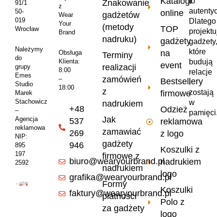
Katalogi
to
Znakowanie
91/1
z
autenty
50-
online
gadżetów
Wear
019
Dlatego
Your
(metody
TOP
Wrocław
projekt
Brand
nadruku)
gadżety
gadżety
Należymy
które
na
Obsługa
Terminy
do
Klienta:
budują
event
realizacji
grupy
8:00
relacje
Emes
zamówień
–
Bestsellery
i
Studio
18:00
z
zostają
firmowe
Marek
Stachowicz
w
nadrukiem
+48
Odzież
–
pamięci
Jak
Agencja
537
reklamowa
reklamowa
zamawiać
269
z logo
NIP:
gadżety
946
895
Koszulki z
197
firmowe z
biuro@wearyourbrand.pl
nadrukiem
2592
nadrukiem
logo
grafika@wearyourbrand.pl
Formy
Koszulki
faktury@wearyourbrand.pl
płatności
Polo z
za gadżety
logo