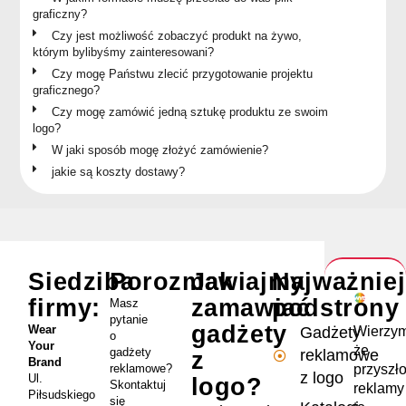
graficzny?
Czy jest możliwość zobaczyć produkt na żywo,
którym bylibyśmy zainteresowani?
Czy mogę Państwu zlecić przygotowanie projektu
graficznego?
Czy mogę zamówić jedną sztukę produktu ze swoim
logo?
W jaki sposób mogę złożyć zamówienie?
jakie są koszty dostawy?
Siedziba
Porozmawiajmy
Jak
Najważnie
firmy:
zamawiać
podstrony
Masz
pytanie
gadżety
Wear
Wierzym
Gadżety
o
Your
że
gadżety
reklamowe
z
Brand
przyszł
reklamowe?
z logo
Ul.
logo?
Skontaktuj
reklamy
Piłsudskiego
się