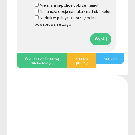
Nie znam się, chce dobrze i tanio!
Najtańsza opcja nadruku / nadruk 1 kolor
Nadruk w pełnym kolorze / pełne
odwzorowanie Logo
Wyślij
Wycena z darmową
Zamów
Kontakt
wizualizacją
próbkę