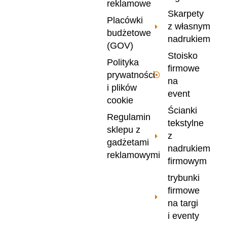
reklamowe
Skarpety
Placówki
z własnym
budżetowe
nadrukiem
(GOV)
Stoisko
Polityka
firmowe
prywatności
na
i plików
event
cookie
Ścianki
Regulamin
tekstylne
sklepu z
z
gadżetami
nadrukiem
reklamowymi
firmowym
trybunki
firmowe
na targi
i eventy