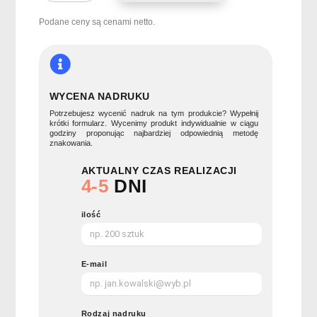
minutowa
klepsydra
Podane ceny są cenami netto.
piaskowa
DESERT
WYCENA NADRUKU
Potrzebujesz wycenić nadruk na tym produkcie? Wypełnij
krótki formularz. Wycenimy produkt indywidualnie w ciągu
godziny proponując najbardziej odpowiednią metodę
znakowania.
AKTUALNY CZAS REALIZACJI
4-5
DNI
ilość
E-mail
Rodzaj nadruku