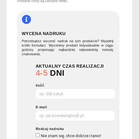
ZETA
Podane ceny są cenami netto.
WYCENA NADRUKU
Potrzebujesz wycenić nadruk na tym produkcie? Wypełnij
krótki formularz. Wycenimy produkt indywidualnie w ciągu
godziny proponując najbardziej odpowiednią metodę
znakowania.
AKTUALNY CZAS REALIZACJI
4-5
DNI
ilość
E-mail
Rodzaj nadruku
Nie znam się, chce dobrze i tanio!