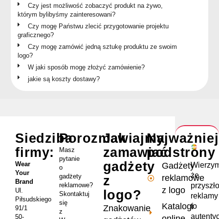
Czy jest możliwość zobaczyć produkt na żywo,
którym bylibyśmy zainteresowani?
Czy mogę Państwu zlecić przygotowanie projektu
graficznego?
Czy mogę zamówić jedną sztukę produktu ze swoim
logo?
W jaki sposób mogę złożyć zamówienie?
jakie są koszty dostawy?
Siedziba
Porozmawiajmy
Jak
Najważnie
firmy:
zamawiać
podstrony
Masz
pytanie
gadżety
Wear
Wierzym
Gadżety
o
Your
że
gadżety
reklamowe
z
Brand
przyszł
reklamowe?
z logo
Ul.
logo?
Skontaktuj
reklamy
Piłsudskiego
się
Katalogi
to
Znakowanie
91/1
z
autenty
50-
online