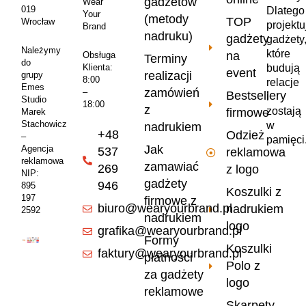
gadżetów
Wear
019
Dlatego
Your
(metody
TOP
Wrocław
projekt
Brand
nadruku)
gadżety
gadżety
Należymy
które
na
Obsługa
Terminy
do
Klienta:
budują
event
realizacji
grupy
8:00
relacje
Emes
zamówień
–
Bestsellery
i
Studio
18:00
z
zostają
firmowe
Marek
Stachowicz
w
nadrukiem
+48
Odzież
–
pamięci
Jak
Agencja
537
reklamowa
reklamowa
zamawiać
269
z logo
NIP:
gadżety
946
895
Koszulki z
197
firmowe z
biuro@wearyourbrand.pl
nadrukiem
2592
nadrukiem
logo
grafika@wearyourbrand.pl
Formy
Koszulki
faktury@wearyourbrand.pl
płatności
Polo z
za gadżety
logo
reklamowe
Skarpety