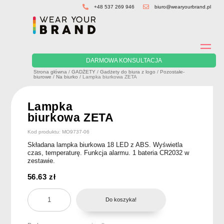
Skip
+48 537 269 946
biuro@wearyourbrand.pl
to
content
DARMOWA KONSULTACJA
Strona główna
/
GADŻETY
/
Gadżety do biura z logo
/
Pozostałe-
biurowe
/
Na biurko
/ Lampka biurkowa ZETA
Lampka
biurkowa ZETA
Kod produktu: MO9737-06
Składana lampka biurkowa 18 LED z ABS. Wyświetla
czas, temperaturę. Funkcja alarmu. 1 bateria CR2032 w
zestawie.
56.63
zł
ilość
Do koszyka!
Lampka
biurkowa