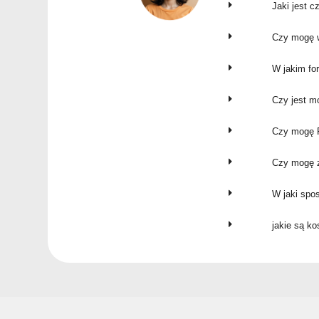
Jaki jest c
Czy mogę w
W jakim fo
Czy jest m
Czy mogę P
Czy mogę z
W jaki spo
jakie są k