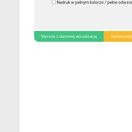
Nadruk w pełnym kolorze / pełne odwzo
Wycena z darmową wizualizacją
Zamów prób