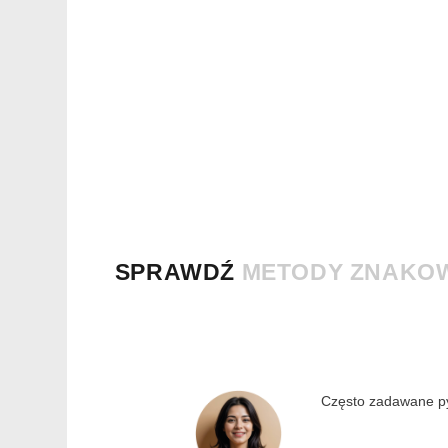
SPRAWDŹ
METODY ZNAKO
Często zadawane py