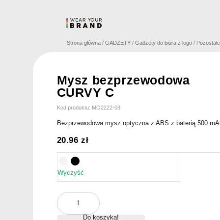
Skip
to
content
Strona główna
/
GADŻETY
/
Gadżety do biura z logo
/
Pozostał
Mysz bezprzewodowa
CURVY C
Kod produktu: MO2222-03
Bezprzewodowa mysz optyczna z ABS z baterią 500 mA
20.96
zł
Wyczyść
ilość
Mysz
Do koszyka!
bezprzewodowa