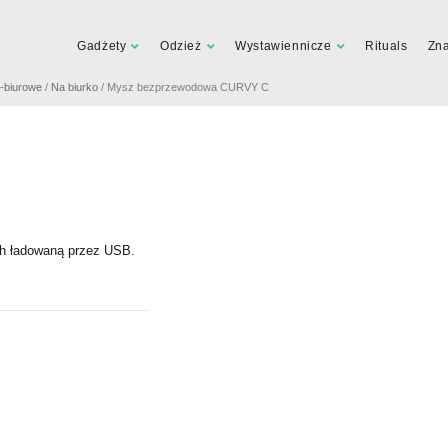
Gadżety
Odzież
Wystawiennicze
Rituals
Zn
e-biurowe
/
Na biurko
/ Mysz bezprzewodowa CURVY C
h ładowaną przez USB.