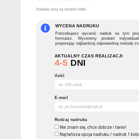
CURVY
Podane ceny są cenami netto.
C
WYCENA NADRUKU
Potrzebujesz wycenić nadruk na tym prod
formularz. Wycenimy produkt indywidua
proponując najbardziej odpowiednią metodę z
AKTUALNY CZAS REALIZACJI
4-5
DNI
ilość
E-mail
Rodzaj nadruku
Nie znam się, chce dobrze i tanio!
Najtańsza opcja nadruku / nadruk 1 kolo