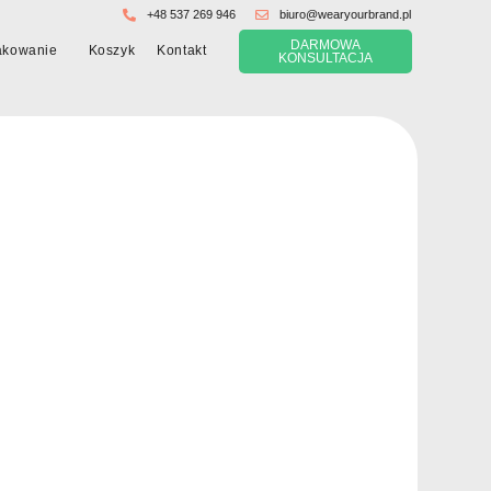
+48 537 269 946
biuro@wearyourbrand.pl
DARMOWA
Koszyk
akowanie
Kontakt
KONSULTACJA