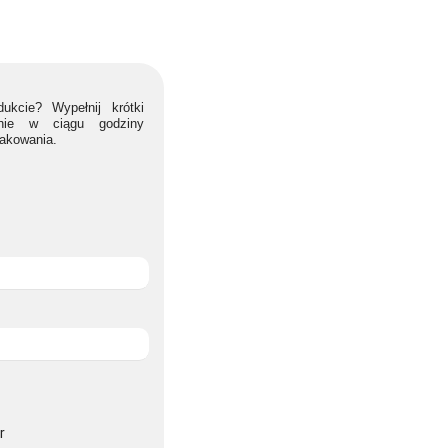
ukcie? Wypełnij krótki
lnie w ciągu godziny
nakowania.
r