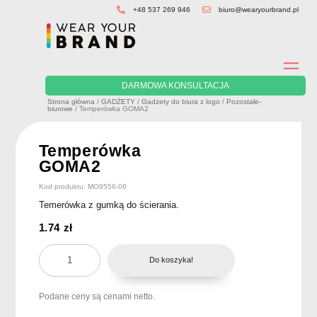
Skip
+48 537 269 946
biuro@wearyourbrand.pl
to
content
DARMOWA KONSULTACJA
Strona główna
/
GADŻETY
/
Gadżety do biura z logo
/
Pozostałe-
biurowe
/ Temperówka GOMA2
Temperówka
GOMA2
Kod produktu: MO9556-06
Temerówka z gumką do ścierania.
1.74
zł
ilość
Do koszyka!
Temperówka
GOMA2
Podane ceny są cenami netto.