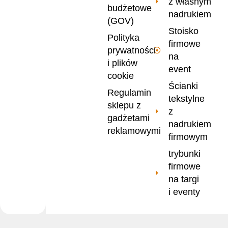
z własnym
budżetowe
nadrukiem
(GOV)
Stoisko
Polityka
firmowe
prywatności
na
i plików
event
cookie
Ścianki
Regulamin
tekstylne
sklepu z
z
gadżetami
nadrukiem
reklamowymi
firmowym
trybunki
firmowe
na targi
i eventy