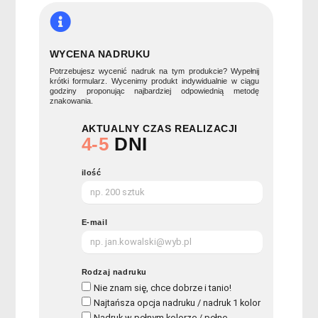
WYCENA NADRUKU
Potrzebujesz wycenić nadruk na tym produkcie? Wypełnij
krótki formularz. Wycenimy produkt indywidualnie w ciągu
godziny proponując najbardziej odpowiednią metodę
znakowania.
AKTUALNY CZAS REALIZACJI
4-5
DNI
ilość
E-mail
Rodzaj nadruku
Nie znam się, chce dobrze i tanio!
Najtańsza opcja nadruku / nadruk 1 kolor
Nadruk w pełnym kolorze / pełne