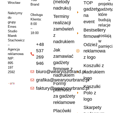
(metody
TOP
Wrocław
projekt
Brand
nadruku)
gadżety
gadżety
Należymy
które
na
Obsługa
Terminy
do
Klienta:
budują
event
realizacji
grupy
8:00
relacje
Emes
zamówień
–
Bestsellery
i
Studio
18:00
z
zostają
firmowe
Marek
Stachowicz
w
nadrukiem
+48
Odzież
–
pamięci
Jak
Agencja
537
reklamowa
reklamowa
zamawiać
269
z logo
NIP:
gadżety
946
895
Koszulki z
197
firmowe z
biuro@wearyourbrand.pl
nadrukiem
2592
nadrukiem
logo
grafika@wearyourbrand.pl
Formy
Koszulki
faktury@wearyourbrand.pl
płatności
Polo z
za gadżety
logo
reklamowe
Skarpety
Placówki