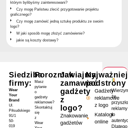
którym bylibyśmy zainteresowani?
Czy mogę Państwu zlecić przygotowanie projektu
graficznego?
Czy mogę zamówić jedną sztukę produktu ze swoim
logo?
W jaki sposób mogę złożyć zamówienie?
jakie są koszty dostawy?
Siedziba
Porozmawiajmy
Jak
Najważnie
firmy:
zamawiać
podstrony
Masz
pytanie
gadżety
Wear
Wierzym
Gadżety
o
Your
że
gadżety
reklamowe
z
Brand
przyszł
reklamowe?
z logo
Ul.
logo?
Skontaktuj
reklamy
Piłsudskiego
się
Katalogi
to
Znakowanie
91/1
z
autenty
50-
online
gadżetów
Wear
019
Dlatego
Your