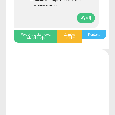
odwzorowanie Logo
Wyślij
Wycena z darmową
Zamów
Kontakt
wizualizacją
próbkę