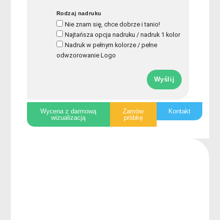
Rodzaj nadruku
Nie znam się, chce dobrze i tanio!
Najtańsza opcja nadruku / nadruk 1 kolor
Nadruk w pełnym kolorze / pełne
odwzorowanie Logo
Wyślij
Wycena z darmową
Zamów
Kontakt
wizualizacją
próbkę