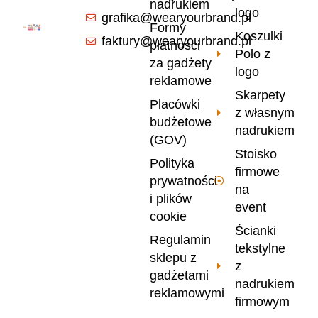
nadrukiem
logo
grafika@wearyourbrand.pl
Formy
Koszulki
faktury@wearyourbrand.pl
płatności
Polo z
za gadżety
logo
reklamowe
Skarpety
Placówki
z własnym
budżetowe
nadrukiem
(GOV)
Stoisko
Polityka
firmowe
prywatności
na
i plików
event
cookie
Ścianki
Regulamin
tekstylne
sklepu z
z
gadżetami
nadrukiem
reklamowymi
firmowym