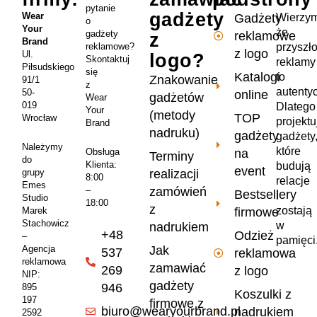
pytanie
gadżety
Wear
Wierzym
Gadżety
o
Your
że
gadżety
reklamowe
z
Brand
przyszł
reklamowe?
z logo
Ul.
logo?
Skontaktuj
reklamy
Piłsudskiego
się
Katalogi
to
Znakowanie
91/1
z
autenty
50-
online
gadżetów
Wear
019
Dlatego
Your
(metody
TOP
Wrocław
projekt
Brand
nadruku)
gadżety
gadżety
Należymy
które
na
Obsługa
Terminy
do
Klienta:
budują
event
realizacji
grupy
8:00
relacje
Emes
zamówień
–
Bestsellery
i
Studio
18:00
z
zostają
firmowe
Marek
Stachowicz
w
nadrukiem
+48
Odzież
–
pamięci
Jak
Agencja
537
reklamowa
reklamowa
zamawiać
269
z logo
NIP:
gadżety
946
895
Koszulki z
197
firmowe z
biuro@wearyourbrand.pl
nadrukiem
2592