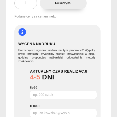
Do koszyka!
2-
częściowy
zestaw
Podane ceny są cenami netto.
upominkowy
HITHERE
WYCENA NADRUKU
Potrzebujesz wycenić nadruk na tym produkcie? Wypełnij
krótki formularz. Wycenimy produkt indywidualnie w ciągu
godziny proponując najbardziej odpowiednią metodę
znakowania.
AKTUALNY CZAS REALIZACJI
4-5
DNI
ilość
E-mail