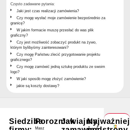
Często zadawane pytania:
Jaki jest czas realizacji zamówienia?
Czy mogę wysłać moje zamówienie bezpośrednio za
granicę?
W jakim formacie muszę przesłać do was plik
graficzny?
Czy jest możliwość zobaczyć produkt na żywo,
którym bylibyśmy zainteresowani?
Czy mogę Państwu zlecić przygotowanie projektu
graficznego?
Czy mogę zamówić jedną sztukę produktu ze swoim
logo?
W jaki sposób mogę złożyć zamówienie?
jakie są koszty dostawy?
Siedziba
Porozmawiajmy
Jak
Najważnie
firmy:
zamawiać
podstrony
Masz