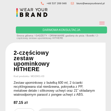
Skip
+48 537 269 946
biuro@wearyourbrand.pl
to
content
DARMOWA KONSULTACJA
Strona główna
/
GADŻETY
/
DRINKWARE gadżety do picia
/
Butelki
/ 2-
częściowy zestaw upominkowy HITHERE
2-częściowy
zestaw
upominkowy
HITHERE
Kod produktu: MO2901-03
Zestaw upominkowy z butelką 600 ml, 2 ścianki
recyklingowana stal nierdzewna, pokrywka z PP,
metalowe detale i silikonowy uchwyt oraz 21” składanym
wiatroodpornym parasol z pongee uchwyt z ABS.
87.15
zł
ilość