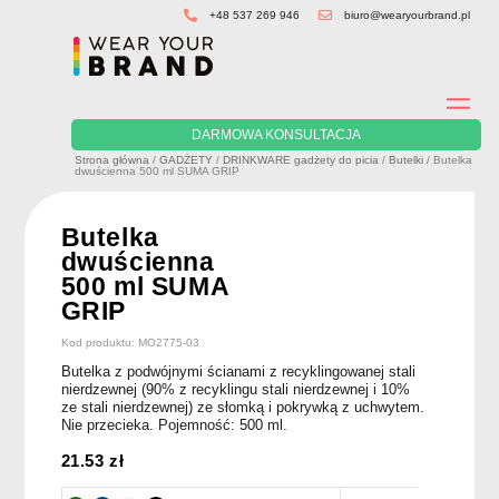
Skip
+48 537 269 946
biuro@wearyourbrand.pl
to
content
DARMOWA KONSULTACJA
Strona główna
/
GADŻETY
/
DRINKWARE gadżety do picia
/
Butelki
/ Butelka
dwuścienna 500 ml SUMA GRIP
Butelka
dwuścienna
500 ml SUMA
GRIP
Kod produktu: MO2775-03
Butelka z podwójnymi ścianami z recyklingowanej stali
nierdzewnej (90% z recyklingu stali nierdzewnej i 10%
ze stali nierdzewnej) ze słomką i pokrywką z uchwytem.
Nie przecieka. Pojemność: 500 ml.
21.53
zł