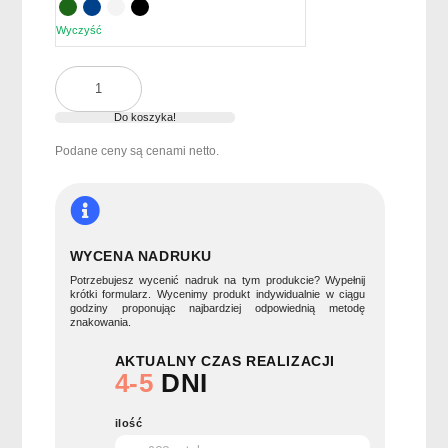
Wyczyść
ilość
Butelka
dwuścienna
Do koszyka!
500
Podane ceny są cenami netto.
ml
SUMA
GRIP
WYCENA NADRUKU
Potrzebujesz wycenić nadruk na tym produkcie? Wypełnij
krótki formularz. Wycenimy produkt indywidualnie w ciągu
godziny proponując najbardziej odpowiednią metodę
znakowania.
AKTUALNY CZAS REALIZACJI
4-5
DNI
ilość