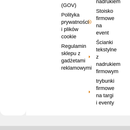
nadrukiem
(GOV)
Stoisko
Polityka
firmowe
prywatności
na
i plików
event
cookie
Ścianki
Regulamin
tekstylne
sklepu z
z
gadżetami
nadrukiem
reklamowymi
firmowym
trybunki
firmowe
na targi
i eventy