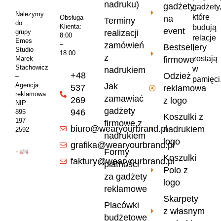
nadruku)
gadżety
gadżety
Należymy
które
na
Obsługa
Terminy
do
Klienta:
budują
event
realizacji
grupy
8:00
relacje
Emes
zamówień
–
Bestsellery
i
Studio
18:00
z
zostają
firmowe
Marek
Stachowicz
w
nadrukiem
+48
Odzież
–
pamięci
Jak
Agencja
537
reklamowa
reklamowa
zamawiać
269
z logo
NIP:
gadżety
946
895
Koszulki z
197
firmowe z
biuro@wearyourbrand.pl
nadrukiem
2592
nadrukiem
logo
grafika@wearyourbrand.pl
Formy
Koszulki
faktury@wearyourbrand.pl
płatności
Polo z
za gadżety
logo
reklamowe
Skarpety
Placówki
z własnym
budżetowe