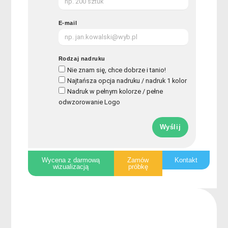
E-mail
Rodzaj nadruku
Nie znam się, chce dobrze i tanio!
Najtańsza opcja nadruku / nadruk 1 kolor
Nadruk w pełnym kolorze / pełne
odwzorowanie Logo
Wyślij
Wycena z darmową
Zamów
Kontakt
wizualizacją
próbkę