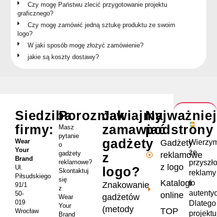
Czy mogę Państwu zlecić przygotowanie projektu
graficznego?
Czy mogę zamówić jedną sztukę produktu ze swoim
logo?
W jaki sposób mogę złożyć zamówienie?
jakie są koszty dostawy?
Siedziba
Porozmawiajmy
Jak
Najważnie
firmy:
zamawiać
podstrony
Masz
pytanie
gadżety
Wear
Wierzym
Gadżety
o
Your
że
gadżety
reklamowe
z
Brand
przyszł
reklamowe?
z logo
Ul.
logo?
Skontaktuj
reklamy
Piłsudskiego
się
Katalogi
to
Znakowanie
91/1
z
autenty
50-
online
gadżetów
Wear
019
Dlatego
Your
(metody
TOP
Wrocław
projekt
Brand