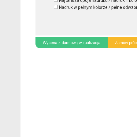
Najtańsza opcja nadruku / nadruk 1 kolo
Nadruk w pełnym kolorze / pełne odwzo
Wycena z darmową wizualizacją
Zamów prób