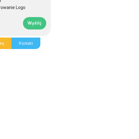
r
rowanie Logo
Wyślij
kę
Kontakt