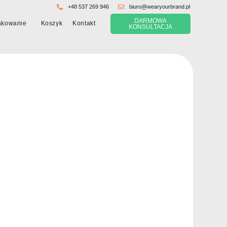
+48 537 269 946
biuro@wearyourbrand.pl
DARMOWA
Koszyk
akowanie
Kontakt
KONSULTACJA