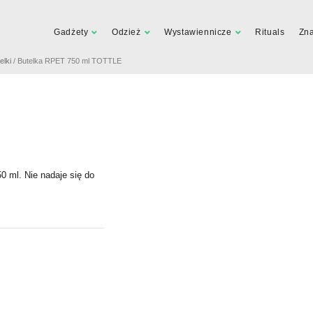
Gadżety
Odzież
Wystawiennicze
Rituals
Zn
elki
/ Butelka RPET 750 ml TOTTLE
0 ml. Nie nadaje się do