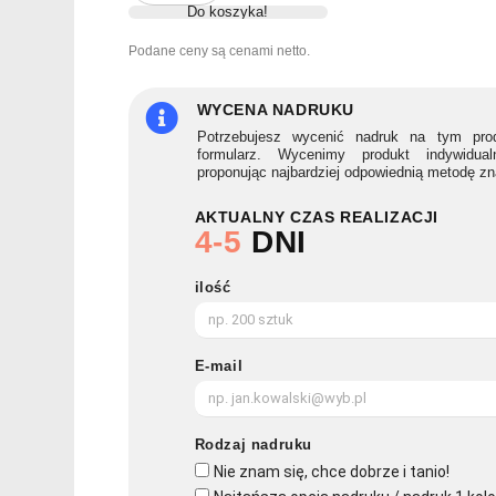
Do koszyka!
RPET
750
Podane ceny są cenami netto.
ml
TOTTLE
WYCENA NADRUKU
Potrzebujesz wycenić nadruk na tym prod
formularz. Wycenimy produkt indywidua
proponując najbardziej odpowiednią metodę z
AKTUALNY CZAS REALIZACJI
4-5
DNI
ilość
E-mail
Rodzaj nadruku
Nie znam się, chce dobrze i tanio!