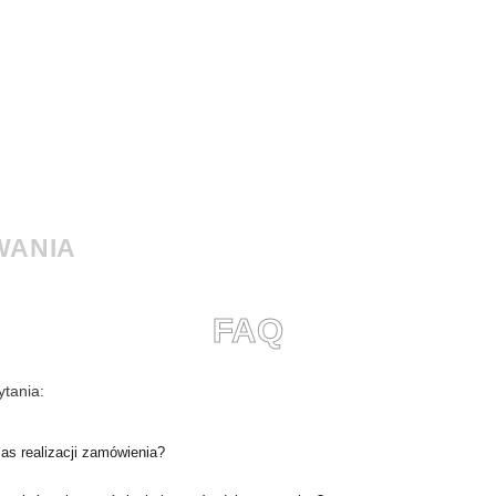
WANIA
FAQ
tania:
zas realizacji zamówienia?