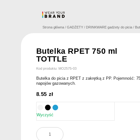
Skip
to
content
Strona główna
/
GADŻETY
/
DRINKWARE gadżety do picia
/
But
Butelka RPET 750 ml
TOTTLE
Kod produktu: MO2575-03
Butelka do picia z RPET z zakrętką z PP. Pojemność: 75
napojów gazowanych.
8.55
zł
Wyczyść
ilość
Butelka