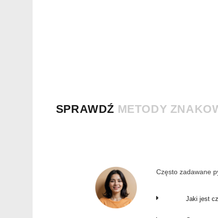
SPRAWDŹ
METODY ZNAKO
Często zadawane py
Jaki jest c