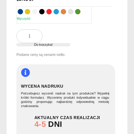
Wyczyść
ilość
Butelka
z
Do koszyka!
pojedynczą
Podane ceny są cenami netto.
ścianką
50
ATHENA
MID
WYCENA NADRUKU
Potrzebujesz wycenić nadruk na tym produkcie? Wypełnij
krótki formularz. Wycenimy produkt indywidualnie w ciągu
godziny proponując najbardziej odpowiednią metodę
znakowania.
AKTUALNY CZAS REALIZACJI
4-5
DNI