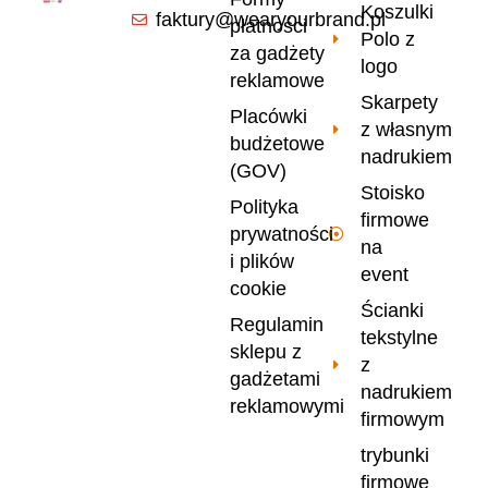
Koszulki
faktury@wearyourbrand.pl
płatności
Polo z
za gadżety
logo
reklamowe
Skarpety
Placówki
z własnym
budżetowe
nadrukiem
(GOV)
Stoisko
Polityka
firmowe
prywatności
na
i plików
event
cookie
Ścianki
Regulamin
tekstylne
sklepu z
z
gadżetami
nadrukiem
reklamowymi
firmowym
trybunki
firmowe