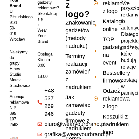
Your
że
gadżety
reklamowe
z
Brand
przyszł
reklamowe?
z logo
Ul.
logo?
Skontaktuj
reklamy
Piłsudskiego
się
Katalogi
to
Znakowanie
91/1
z
autenty
50-
online
gadżetów
Wear
019
Dlatego
Your
(metody
TOP
Wrocław
projekt
Brand
nadruku)
gadżety
gadżety
Należymy
które
na
Obsługa
Terminy
do
Klienta:
budują
event
realizacji
grupy
8:00
relacje
Emes
zamówień
–
Bestsellery
i
Studio
18:00
z
zostają
firmowe
Marek
Stachowicz
w
nadrukiem
+48
Odzież
–
pamięci
Jak
Agencja
537
reklamowa
reklamowa
zamawiać
269
z logo
NIP:
gadżety
946
895
Koszulki z
197
firmowe z
biuro@wearyourbrand.pl
nadrukiem
2592
nadrukiem
logo
grafika@wearyourbrand.pl
Formy