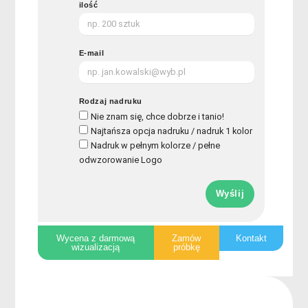
ilość
E-mail
Rodzaj nadruku
Nie znam się, chce dobrze i tanio!
Najtańsza opcja nadruku / nadruk 1 kolor
Nadruk w pełnym kolorze / pełne
odwzorowanie Logo
Wyślij
Wycena z darmową
Zamów
Kontakt
wizualizacją
próbkę