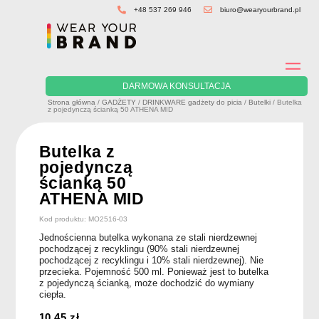
Skip
+48 537 269 946
biuro@wearyourbrand.pl
to
content
DARMOWA KONSULTACJA
Strona główna
/
GADŻETY
/
DRINKWARE gadżety do picia
/
Butelki
/ Butelka
z pojedynczą ścianką 50 ATHENA MID
Butelka z
pojedynczą
ścianką 50
ATHENA MID
Kod produktu: MO2516-03
Jednościenna butelka wykonana ze stali nierdzewnej
pochodzącej z recyklingu (90% stali nierdzewnej
pochodzącej z recyklingu i 10% stali nierdzewnej). Nie
przecieka. Pojemność 500 ml. Ponieważ jest to butelka
z pojedynczą ścianką, może dochodzić do wymiany
ciepła.
10.45
zł