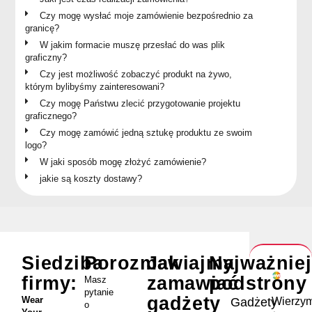
Czy mogę wysłać moje zamówienie bezpośrednio za
granicę?
W jakim formacie muszę przesłać do was plik
graficzny?
Czy jest możliwość zobaczyć produkt na żywo,
którym bylibyśmy zainteresowani?
Czy mogę Państwu zlecić przygotowanie projektu
graficznego?
Czy mogę zamówić jedną sztukę produktu ze swoim
logo?
W jaki sposób mogę złożyć zamówienie?
jakie są koszty dostawy?
Siedziba
Porozmawiajmy
Jak
Najważnie
firmy:
zamawiać
podstrony
Masz
pytanie
gadżety
Wear
Wierzym
Gadżety
o