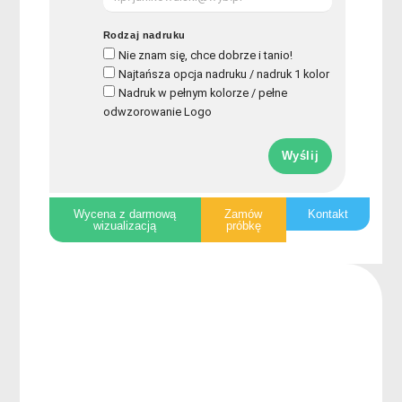
Rodzaj nadruku
Nie znam się, chce dobrze i tanio!
Najtańsza opcja nadruku / nadruk 1 kolor
Nadruk w pełnym kolorze / pełne
odwzorowanie Logo
Wyślij
Wycena z darmową
Zamów
Kontakt
wizualizacją
próbkę