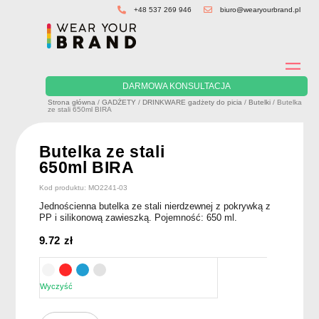
Skip
+48 537 269 946
biuro@wearyourbrand.pl
to
content
DARMOWA KONSULTACJA
Strona główna
/
GADŻETY
/
DRINKWARE gadżety do picia
/
Butelki
/ Butelka
ze stali 650ml BIRA
Butelka ze stali
650ml BIRA
Kod produktu: MO2241-03
Jednościenna butelka ze stali nierdzewnej z pokrywką z
PP i silikonową zawieszką. Pojemność: 650 ml.
9.72
zł
Wyczyść
ilość