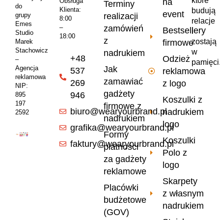
które
na
Obsługa
Terminy
do
Klienta:
budują
event
realizacji
grupy
8:00
relacje
Emes
zamówień
–
Bestsellery
i
Studio
18:00
z
zostają
firmowe
Marek
Stachowicz
w
nadrukiem
+48
Odzież
–
pamięci
Jak
Agencja
537
reklamowa
reklamowa
zamawiać
269
z logo
NIP:
gadżety
946
895
Koszulki z
197
firmowe z
biuro@wearyourbrand.pl
nadrukiem
2592
nadrukiem
logo
grafika@wearyourbrand.pl
Formy
Koszulki
faktury@wearyourbrand.pl
płatności
Polo z
za gadżety
logo
reklamowe
Skarpety
Placówki
z własnym
budżetowe
nadrukiem
(GOV)