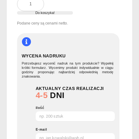
Butelka
ze
Do koszyka!
stali
Podane ceny są cenami netto.
650ml
BIRA
WYCENA NADRUKU
Potrzebujesz wycenić nadruk na tym produkcie? Wypełnij
krótki formularz. Wycenimy produkt indywidualnie w ciągu
godziny proponując najbardziej odpowiednią metodę
znakowania.
AKTUALNY CZAS REALIZACJI
4-5
DNI
ilość
E-mail