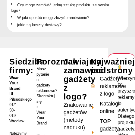
Czy mogę zamówić jedną sztukę produktu ze swoim
logo?
W jaki sposób mogę złożyć zamówienie?
jakie są koszty dostawy?
Siedziba
Porozmawiajmy
Jak
Najważnie
firmy:
zamawiać
podstrony
Masz
pytanie
gadżety
Wear
Wierzym
Gadżety
o
Your
że
gadżety
reklamowe
z
Brand
przyszł
reklamowe?
z logo
Ul.
logo?
Skontaktuj
reklamy
Piłsudskiego
się
Katalogi
to
Znakowanie
91/1
z
autenty
50-
online
gadżetów
Wear
019
Dlatego
Your
(metody
TOP
Wrocław
projekt
Brand
nadruku)
gadżety
gadżety
Należymy