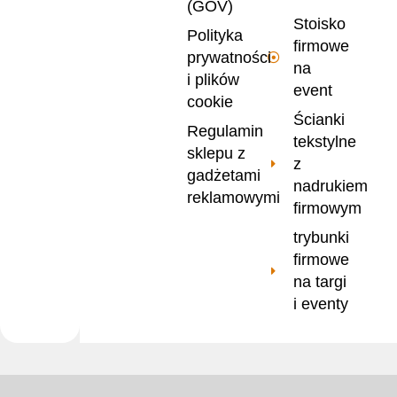
(GOV)
Stoisko
Polityka
firmowe
prywatności
na
i plików
event
cookie
Ścianki
Regulamin
tekstylne
sklepu z
z
gadżetami
nadrukiem
reklamowymi
firmowym
trybunki
firmowe
na targi
i eventy