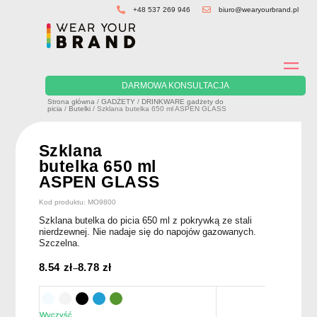
Skip
+48 537 269 946
biuro@wearyourbrand.pl
to
content
DARMOWA KONSULTACJA
Strona główna
/
GADŻETY
/
DRINKWARE gadżety do
picia
/
Butelki
/ Szklana butelka 650 ml ASPEN GLASS
Szklana
butelka 650 ml
ASPEN GLASS
Kod produktu: MO9800
Szklana butelka do picia 650 ml z pokrywką ze stali
nierdzewnej. Nie nadaje się do napojów gazowanych.
Szczelna.
8.54
zł
8.78
zł
–
Wyczyść