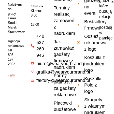
gadżety
gadżety
Należymy
które
na
Obsługa
Terminy
do
Klienta:
budują
event
realizacji
grupy
8:00
relacje
Emes
zamówień
–
Bestsellery
i
Studio
18:00
z
zostają
firmowe
Marek
Stachowicz
w
nadrukiem
+48
Odzież
–
pamięci
Jak
Agencja
537
reklamowa
reklamowa
zamawiać
269
z logo
NIP:
gadżety
946
895
Koszulki z
197
firmowe z
biuro@wearyourbrand.pl
nadrukiem
2592
nadrukiem
logo
grafika@wearyourbrand.pl
Formy
Koszulki
faktury@wearyourbrand.pl
płatności
Polo z
za gadżety
logo
reklamowe
Skarpety
Placówki
z własnym
budżetowe
nadrukiem