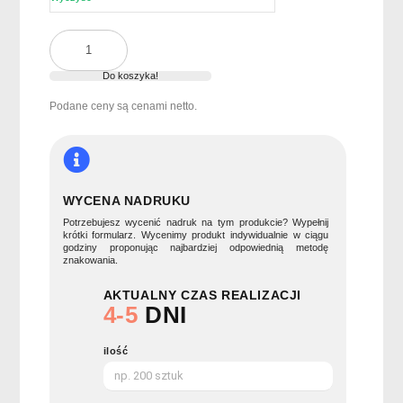
ilość
Szklana
butelka
Do koszyka!
650
Podane ceny są cenami netto.
ml
ASPEN
GLASS
WYCENA NADRUKU
Potrzebujesz wycenić nadruk na tym produkcie? Wypełnij
krótki formularz. Wycenimy produkt indywidualnie w ciągu
godziny proponując najbardziej odpowiednią metodę
znakowania.
AKTUALNY CZAS REALIZACJI
4-5
DNI
ilość