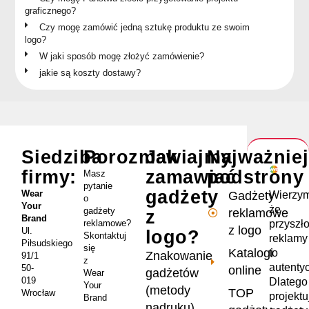
graficznego?
Czy mogę zamówić jedną sztukę produktu ze swoim
logo?
W jaki sposób mogę złożyć zamówienie?
jakie są koszty dostawy?
Siedziba
Porozmawiajmy
Jak
Najważnie
firmy:
zamawiać
podstrony
Masz
pytanie
gadżety
Wear
Wierzym
Gadżety
o
Your
że
gadżety
reklamowe
z
Brand
przyszł
reklamowe?
z logo
Ul.
logo?
Skontaktuj
reklamy
Piłsudskiego
się
Katalogi
to
Znakowanie
91/1
z
autenty
50-
online
gadżetów
Wear
019
Dlatego
Your
(metody
TOP
Wrocław
projekt
Brand
nadruku)