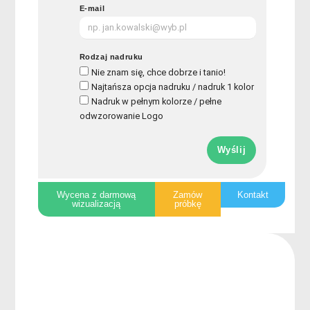
E-mail
Rodzaj nadruku
Nie znam się, chce dobrze i tanio!
Najtańsza opcja nadruku / nadruk 1 kolor
Nadruk w pełnym kolorze / pełne
odwzorowanie Logo
Wyślij
Wycena z darmową
Zamów
Kontakt
wizualizacją
próbkę