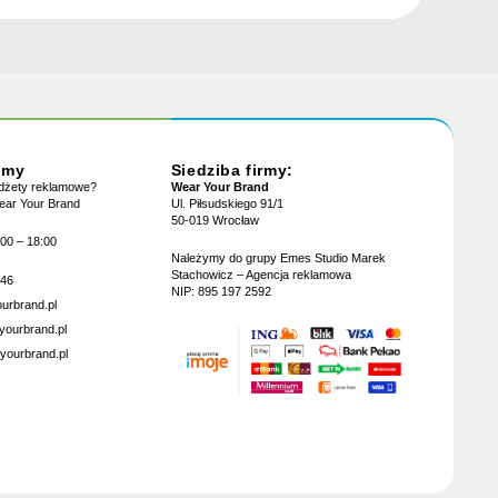
jmy
Siedziba firmy:
adżety reklamowe?
Wear Your Brand
Wear Your Brand
Ul. Piłsudskiego 91/1
50-019 Wrocław
:00 – 18:00
Należymy do grupy Emes Studio Marek
Stachowicz – Agencja reklamowa
946
NIP: 895 197 2592
urbrand.pl
yourbrand.pl
yourbrand.pl