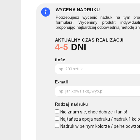
SONGOBLIM
WYCENA NADRUKU
Potrzebujesz wycenić nadruk na tym prod
formularz. Wycenimy produkt indywidua
proponując najbardziej odpowiednią metodę z
AKTUALNY CZAS REALIZACJI
4-5
DNI
ilość
E-mail
Rodzaj nadruku
Nie znam się, chce dobrze i tanio!
Najtańsza opcja nadruku / nadruk 1 kolo
Nadruk w pełnym kolorze / pełne odwzo