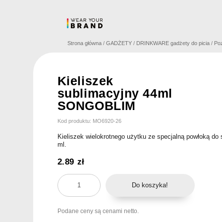
Skip
to
content
Strona główna
/
GADŻETY
/
DRINKWARE gadżety do picia
/
Po
Kieliszek
sublimacyjny 44ml
SONGOBLIM
Kod produktu: MO6920-26
Kieliszek wielokrotnego użytku ze specjalną powłoką do 
ml.
2.89
zł
ilość
Do koszyka!
Kieliszek
sublimacyjny
Podane ceny są cenami netto.
44ml