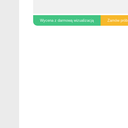
Wycena z darmową wizualizacją
Zamów prób