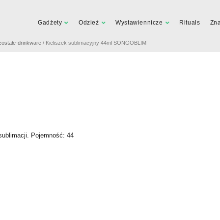
Gadżety
Odzież
Wystawiennicze
Rituals
Zn
zostałe-drinkware
/ Kieliszek sublimacyjny 44ml SONGOBLIM
sublimacji. Pojemność: 44