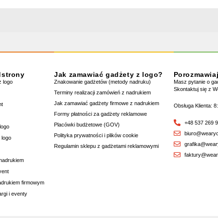
dstrony
Jak zamawiać gadżety z logo?
Porozmawia
 logo
Znakowanie gadżetów (metody nadruku)
Masz pytanie o g
Skontaktuj się z 
Terminy realizacji zamówień z nadrukiem
Jak zamawiać gadżety firmowe z nadrukiem
nt
Obsługa Klienta: 8
Formy płatności za gadżety reklamowe
+48 537 269 
Placówki budżetowe (GOV)
logo
biuro@wearyo
Polityka prywatności i plików cookie
 logo
grafika@wear
Regulamin sklepu z gadżetami reklamowymi
faktury@wear
 nadrukiem
vent
nadrukiem firmowym
rgi i eventy