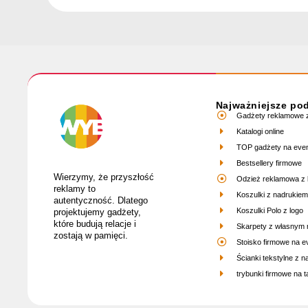
Najważniejsze po
Gadżety reklamowe z
Katalogi online
TOP gadżety na eve
Bestsellery firmowe
Wierzymy, że przyszłość
Odzież reklamowa z 
reklamy to
Koszulki z nadrukiem
autentyczność. Dlatego
Koszulki Polo z logo
projektujemy gadżety,
które budują relacje i
Skarpety z własnym
zostają w pamięci.
Stoisko firmowe na e
Ścianki tekstylne z 
trybunki firmowe na ta