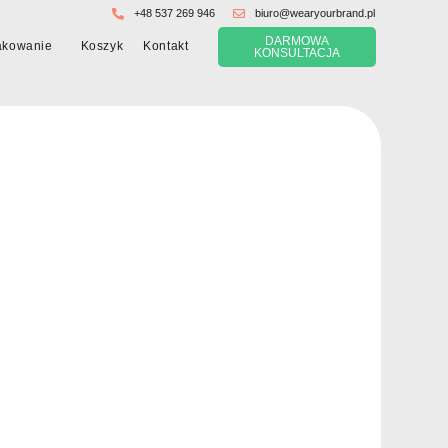
+48 537 269 946
biuro@wearyourbrand.pl
DARMOWA
Koszyk
akowanie
Kontakt
KONSULTACJA