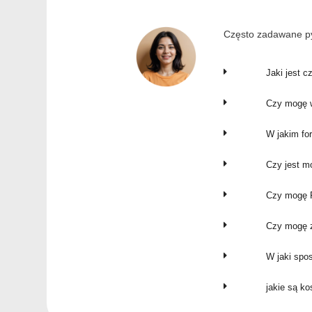
Często zadawane py
Jaki jest c
Czy mogę w
W jakim fo
Czy jest m
Czy mogę P
Czy mogę z
W jaki spo
jakie są k