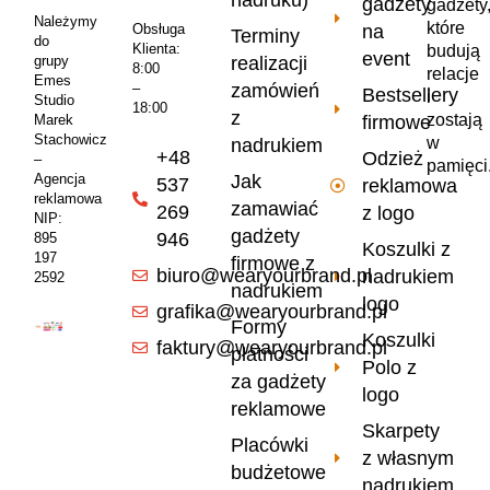
gadżety
gadżety
Należymy
które
na
Obsługa
Terminy
do
Klienta:
budują
event
realizacji
grupy
8:00
relacje
Emes
zamówień
–
Bestsellery
i
Studio
18:00
z
zostają
firmowe
Marek
Stachowicz
w
nadrukiem
+48
Odzież
–
pamięci
Jak
Agencja
537
reklamowa
reklamowa
zamawiać
269
z logo
NIP:
gadżety
946
895
Koszulki z
197
firmowe z
biuro@wearyourbrand.pl
nadrukiem
2592
nadrukiem
logo
grafika@wearyourbrand.pl
Formy
Koszulki
faktury@wearyourbrand.pl
płatności
Polo z
za gadżety
logo
reklamowe
Skarpety
Placówki
z własnym
budżetowe
nadrukiem