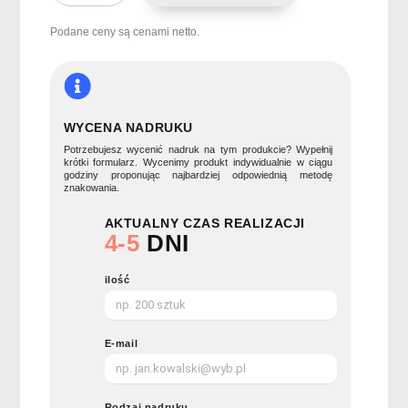
250ml
TIRANA
Podane ceny są cenami netto.
SMALL
WYCENA NADRUKU
Potrzebujesz wycenić nadruk na tym produkcie? Wypełnij
krótki formularz. Wycenimy produkt indywidualnie w ciągu
godziny proponując najbardziej odpowiednią metodę
znakowania.
AKTUALNY CZAS REALIZACJI
4-5
DNI
ilość
E-mail
Rodzaj nadruku