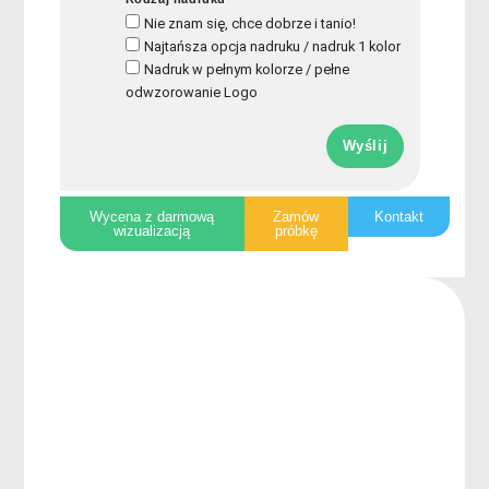
Nie znam się, chce dobrze i tanio!
Najtańsza opcja nadruku / nadruk 1 kolor
Nadruk w pełnym kolorze / pełne
odwzorowanie Logo
Wyślij
Wycena z darmową
Zamów
Kontakt
wizualizacją
próbkę