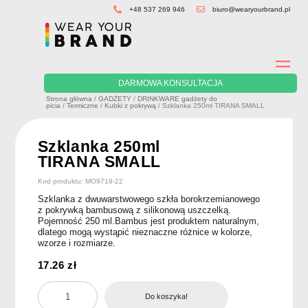
Skip
+48 537 269 946
biuro@wearyourbrand.pl
to
content
DARMOWA KONSULTACJA
Strona główna
/
GADŻETY
/
DRINKWARE gadżety do
picia
/
Termiczne
/
Kubki z pokrywą
/ Szklanka 250ml TIRANA SMALL
Szklanka 250ml
TIRANA SMALL
Kod produktu: MO9719-22
Szklanka z dwuwarstwowego szkła borokrzemianowego
z pokrywką bambusową z silikonową uszczelką.
Pojemność 250 ml.Bambus jest produktem naturalnym,
dlatego mogą wystąpić nieznaczne różnice w kolorze,
wzorze i rozmiarze.
17.26
zł
ilość
Do koszyka!
Szklanka