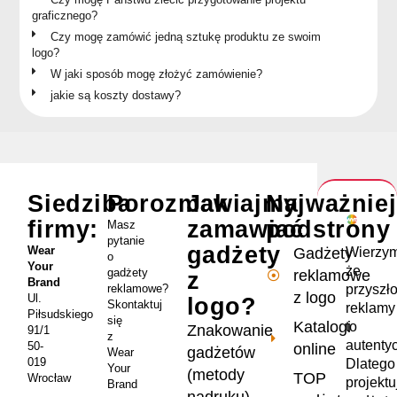
graficznego?
Czy mogę zamówić jedną sztukę produktu ze swoim
logo?
W jaki sposób mogę złożyć zamówienie?
jakie są koszty dostawy?
Siedziba
Porozmawiajmy
Jak
Najważnie
firmy:
zamawiać
podstrony
Masz
pytanie
gadżety
Wear
Wierzym
Gadżety
o
Your
że
gadżety
reklamowe
z
Brand
przyszł
reklamowe?
z logo
Ul.
logo?
Skontaktuj
reklamy
Piłsudskiego
się
Katalogi
to
Znakowanie
91/1
z
autenty
50-
online
gadżetów
Wear
019
Dlatego
Your
(metody
TOP
Wrocław
projekt
Brand
nadruku)