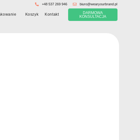
+48 537 269 946
biuro@wearyourbrand.pl
DARMOWA
Koszyk
akowanie
Kontakt
KONSULTACJA