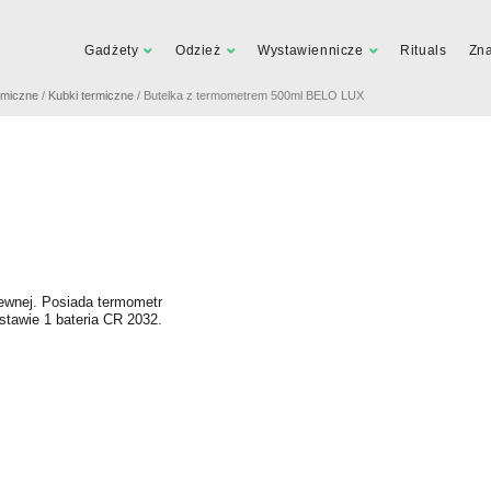
Gadżety
Odzież
Wystawiennicze
Rituals
Zn
rmiczne
/
Kubki termiczne
/ Butelka z termometrem 500ml BELO LUX
zewnej. Posiada termometr
tawie 1 bateria CR 2032.