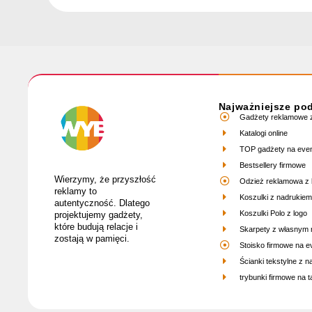
Najważniejsze po
Gadżety reklamowe z
Katalogi online
TOP gadżety na eve
Bestsellery firmowe
Wierzymy, że przyszłość
Odzież reklamowa z 
reklamy to
Koszulki z nadrukiem
autentyczność. Dlatego
Koszulki Polo z logo
projektujemy gadżety,
które budują relacje i
Skarpety z własnym
zostają w pamięci.
Stoisko firmowe na e
Ścianki tekstylne z 
trybunki firmowe na ta