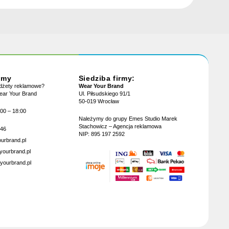
jmy
Siedziba firmy:
adżety reklamowe?
Wear Your Brand
Wear Your Brand
Ul. Piłsudskiego 91/1
50-019 Wrocław
:00 – 18:00
Należymy do grupy Emes Studio Marek
Stachowicz – Agencja reklamowa
946
NIP: 895 197 2592
urbrand.pl
yourbrand.pl
yourbrand.pl