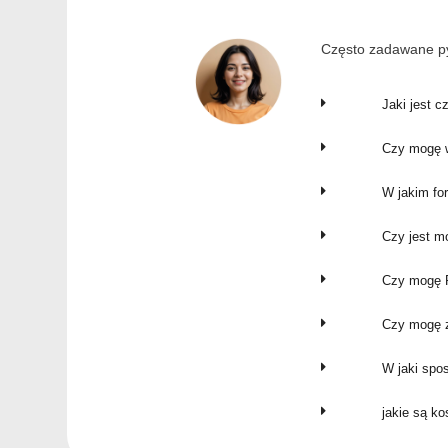
Często zadawane py
Jaki jest c
Czy mogę w
W jakim fo
Czy jest m
Czy mogę P
Czy mogę z
W jaki spo
jakie są k