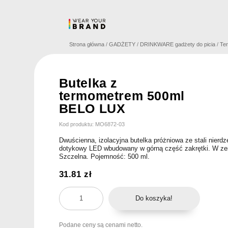
Skip
to
content
Strona główna
/
GADŻETY
/
DRINKWARE gadżety do picia
/
Te
Butelka z
termometrem 500ml
BELO LUX
Kod produktu: MO6872-03
Dwuścienna, izolacyjna butelka próżniowa ze stali nierd
dotykowy LED wbudowany w górną część zakrętki. W zes
Szczelna. Pojemność: 500 ml.
31.81
zł
ilość
Do koszyka!
Butelka
z
Podane ceny są cenami netto.
termometrem