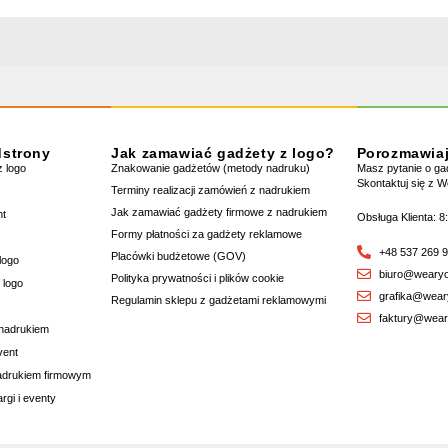
dstrony
Jak zamawiać gadżety z logo?
Porozmawia
 logo
Znakowanie gadżetów (metody nadruku)
Masz pytanie o g
Skontaktuj się z 
Terminy realizacji zamówień z nadrukiem
Jak zamawiać gadżety firmowe z nadrukiem
nt
Obsługa Klienta: 8
Formy płatności za gadżety reklamowe
+48 537 269 
Placówki budżetowe (GOV)
logo
biuro@wearyo
Polityka prywatności i plików cookie
 logo
grafika@wear
Regulamin sklepu z gadżetami reklamowymi
faktury@wear
 nadrukiem
vent
nadrukiem firmowym
rgi i eventy