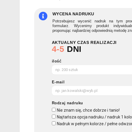
500ml
BELO
WYCENA NADRUKU
LUX
Potrzebujesz wycenić nadruk na tym prod
formularz. Wycenimy produkt indywidua
proponując najbardziej odpowiednią metodę z
AKTUALNY CZAS REALIZACJI
4-5
DNI
ilość
E-mail
Rodzaj nadruku
Nie znam się, chce dobrze i tanio!
Najtańsza opcja nadruku / nadruk 1 kolo
Nadruk w pełnym kolorze / pełne odwzo