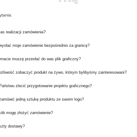
tania:
zas realizacji zamówienia?
ysłać moje zamówienie bezpośrednio za granicę?
rmacie muszę przesłać do was plik graficzny?
ożliwość zobaczyć produkt na żywo, którym bylibyśmy zainteresowani?
aństwu zlecić przygotowanie projektu graficznego?
amówić jedną sztukę produktu ze swoim logo?
sób mogę złożyć zamówienie?
oszty dostawy?