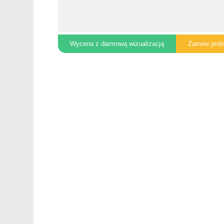
Wycena z darmową wizualizacją
Zamów prób