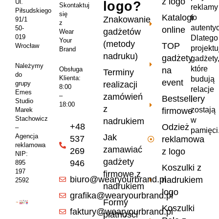
z logo
Ul.
logo?
Skontaktuj
reklamy
Piłsudskiego
się
Katalogi
to
Znakowanie
91/1
z
autenty
50-
online
gadżetów
Wear
019
Dlatego
Your
(metody
TOP
Wrocław
projekt
Brand
nadruku)
gadżety
gadżety
Należymy
które
na
Obsługa
Terminy
do
Klienta:
budują
event
realizacji
grupy
8:00
relacje
Emes
zamówień
–
Bestsellery
i
Studio
18:00
z
zostają
firmowe
Marek
Stachowicz
w
nadrukiem
+48
Odzież
–
pamięci
Jak
Agencja
537
reklamowa
reklamowa
zamawiać
269
z logo
NIP:
gadżety
946
895
Koszulki z
197
firmowe z
biuro@wearyourbrand.pl
nadrukiem
2592
nadrukiem
logo
grafika@wearyourbrand.pl
Formy
Koszulki
faktury@wearyourbrand.pl
płatności