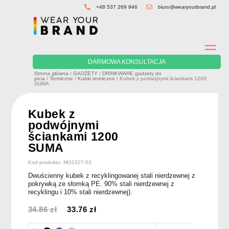
Skip
+48 537 269 946
biuro@wearyourbrand.pl
to
content
DARMOWA KONSULTACJA
Strona główna
/
GADŻETY
/
DRINKWARE gadżety do
picia
/
Termiczne
/
Kubki termiczne
/ Kubek z podwójnymi ściankami 1200
SUMA
Kubek z
podwójnymi
ściankami 1200
SUMA
Kod produktu: MO2327-03
Dwuścienny kubek z recyklingowanej stali nierdzewnej z
pokrywką ze słomką PE. 90% stali nierdzewnej z
recyklingu i 10% stali nierdzewnej).
34.86
zł
33.76
zł
Pierwotna
Aktualna
cena
cena