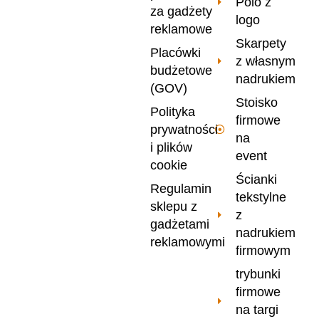
Polo z
za gadżety
logo
reklamowe
Skarpety
Placówki
z własnym
budżetowe
nadrukiem
(GOV)
Stoisko
Polityka
firmowe
prywatności
na
i plików
event
cookie
Ścianki
Regulamin
tekstylne
sklepu z
z
gadżetami
nadrukiem
reklamowymi
firmowym
trybunki
firmowe
na targi