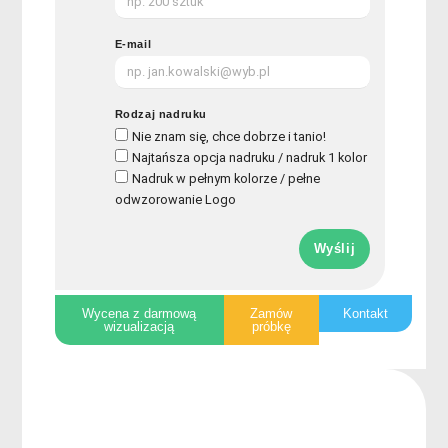
E-mail
Rodzaj nadruku
Nie znam się, chce dobrze i tanio!
Najtańsza opcja nadruku / nadruk 1 kolor
Nadruk w pełnym kolorze / pełne
odwzorowanie Logo
Wyślij
Wycena z darmową
Zamów
Kontakt
wizualizacją
próbkę