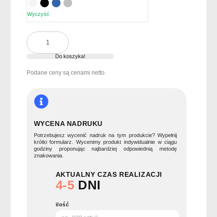
wynosiła:
wynosi:
34.86 zł.
33.76 zł.
Wyczyść
ilość
Kubek
z
Do koszyka!
podwójnymi
Podane ceny są cenami netto.
ściankami
1200
SUMA
WYCENA NADRUKU
Potrzebujesz wycenić nadruk na tym produkcie? Wypełnij
krótki formularz. Wycenimy produkt indywidualnie w ciągu
godziny proponując najbardziej odpowiednią metodę
znakowania.
AKTUALNY CZAS REALIZACJI
4-5
DNI
ilość