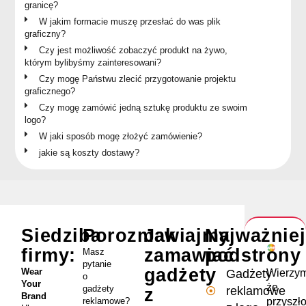
granicę?
W jakim formacie muszę przesłać do was plik
graficzny?
Czy jest możliwość zobaczyć produkt na żywo,
którym bylibyśmy zainteresowani?
Czy mogę Państwu zlecić przygotowanie projektu
graficznego?
Czy mogę zamówić jedną sztukę produktu ze swoim
logo?
W jaki sposób mogę złożyć zamówienie?
jakie są koszty dostawy?
Siedziba
Porozmawiajmy
Jak
Najważnie
firmy:
zamawiać
podstrony
Masz
pytanie
gadżety
Wear
Wierzym
Gadżety
o
Your
że
gadżety
reklamowe
z
Brand
przyszł
reklamowe?