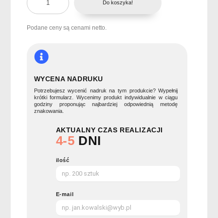
Do koszyka!
Kabel
do
ładowania
Podane ceny są cenami netto.
3
w
1
korek
CABIE
WYCENA NADRUKU
Potrzebujesz wycenić nadruk na tym produkcie? Wypełnij
krótki formularz. Wycenimy produkt indywidualnie w ciągu
godziny proponując najbardziej odpowiednią metodę
znakowania.
AKTUALNY CZAS REALIZACJI
4-5
DNI
ilość
E-mail