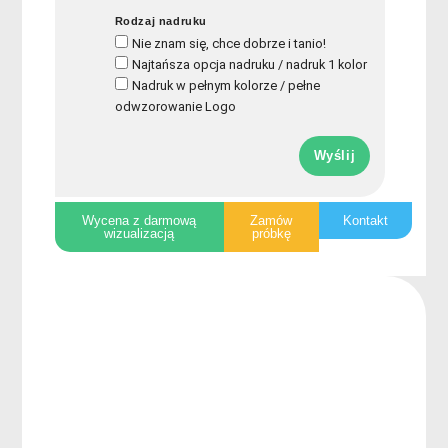
Rodzaj nadruku
Nie znam się, chce dobrze i tanio!
Najtańsza opcja nadruku / nadruk 1 kolor
Nadruk w pełnym kolorze / pełne
odwzorowanie Logo
Wyślij
Wycena z darmową
Zamów
Kontakt
wizualizacją
próbkę