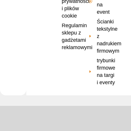
prywatności
na
i plików
event
cookie
Ścianki
Regulamin
tekstylne
sklepu z
z
gadżetami
nadrukiem
reklamowymi
firmowym
trybunki
firmowe
na targi
i eventy