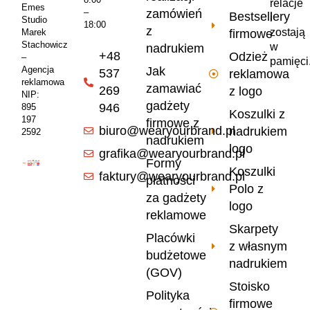
relacje
Emes
zamówień
–
Bestsellery
i
Studio
18:00
z
zostają
firmowe
Marek
Stachowicz
w
nadrukiem
+48
Odzież
–
pamięci
Jak
Agencja
537
reklamowa
reklamowa
zamawiać
269
z logo
NIP:
gadżety
946
895
Koszulki z
197
firmowe z
biuro@wearyourbrand.pl
nadrukiem
2592
nadrukiem
logo
grafika@wearyourbrand.pl
Formy
Koszulki
faktury@wearyourbrand.pl
płatności
Polo z
za gadżety
logo
reklamowe
Skarpety
Placówki
z własnym
budżetowe
nadrukiem
(GOV)
Stoisko
Polityka
firmowe