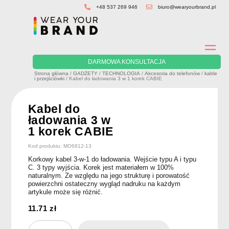
Skip
+48 537 269 946
biuro@wearyourbrand.pl
to
content
DARMOWA KONSULTACJA
Strona główna
/
GADŻETY
/
TECHNOLOGIA
/
Akcesoria do telefonów
/
kable
i przejściówki
/ Kabel do ładowania 3 w 1 korek CABIE
Kabel do
ładowania 3 w
1 korek CABIE
Kod produktu: MO6812-13
Korkowy kabel 3-w-1 do ładowania. Wejście typu A i typu
C. 3 typy wyjścia. Korek jest materiałem w 100%
naturalnym. Ze względu na jego strukturę i porowatość
powierzchni ostateczny wygląd nadruku na każdym
artykule może się różnić.
11.71
zł
ilość