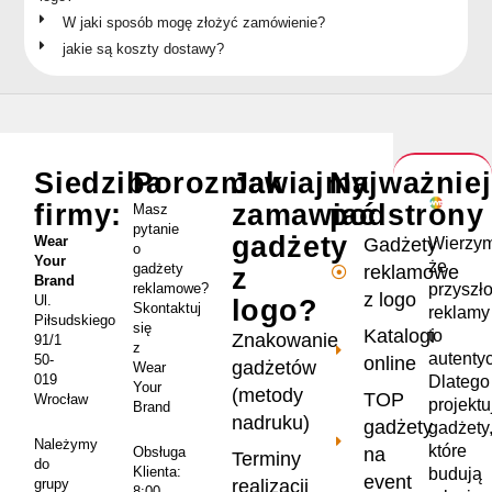
W jaki sposób mogę złożyć zamówienie?
jakie są koszty dostawy?
Siedziba
Porozmawiajmy
Jak
Najważnie
firmy:
zamawiać
podstrony
Masz
pytanie
gadżety
Wear
Wierzym
Gadżety
o
Your
że
gadżety
reklamowe
z
Brand
przyszł
reklamowe?
z logo
Ul.
logo?
Skontaktuj
reklamy
Piłsudskiego
się
Katalogi
to
Znakowanie
91/1
z
autenty
50-
online
gadżetów
Wear
019
Dlatego
Your
(metody
TOP
Wrocław
projekt
Brand
nadruku)
gadżety
gadżety
Należymy
które
na
Obsługa
Terminy
do
Klienta:
budują
event
realizacji
grupy
8:00