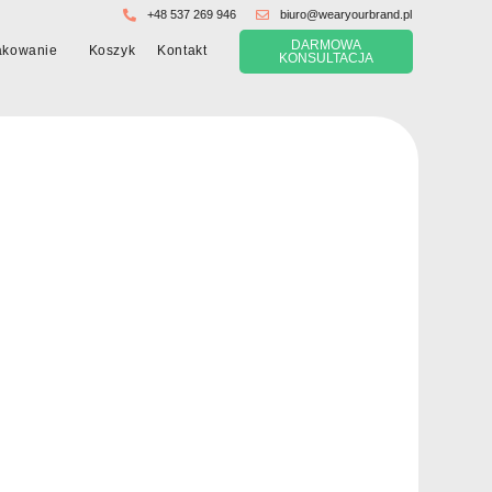
+48 537 269 946
biuro@wearyourbrand.pl
DARMOWA
Koszyk
akowanie
Kontakt
KONSULTACJA