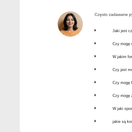
Często zadawane py
Jaki jest c
Czy mogę w
W jakim fo
Czy jest m
Czy mogę P
Czy mogę z
W jaki spo
jakie są k