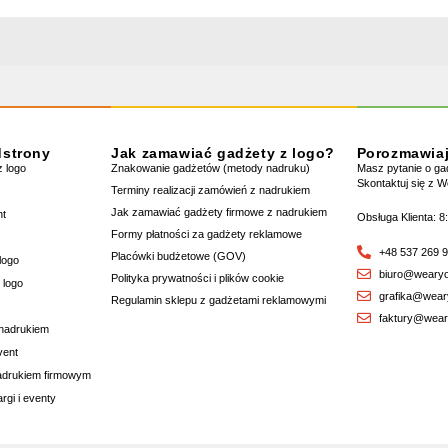
dstrony
Jak zamawiać gadżety z logo?
Porozmawia
 logo
Znakowanie gadżetów (metody nadruku)
Masz pytanie o g
Skontaktuj się z 
Terminy realizacji zamówień z nadrukiem
Jak zamawiać gadżety firmowe z nadrukiem
nt
Obsługa Klienta: 8
Formy płatności za gadżety reklamowe
+48 537 269 
Placówki budżetowe (GOV)
logo
biuro@wearyo
Polityka prywatności i plików cookie
 logo
grafika@wear
Regulamin sklepu z gadżetami reklamowymi
faktury@wear
 nadrukiem
vent
nadrukiem firmowym
rgi i eventy