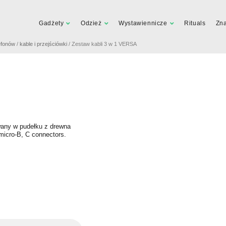
Gadżety
Odzież
Wystawiennicze
Rituals
Zn
efonów
/
kable i przejściówki
/ Zestaw kabli 3 w 1 VERSA
wany w pudełku z drewna
micro-B, C connectors.