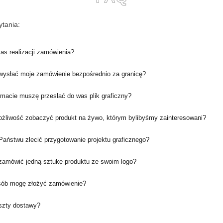
tania:
zas realizacji zamówienia?
ysłać moje zamówienie bezpośrednio za granicę?
rmacie muszę przesłać do was plik graficzny?
ożliwość zobaczyć produkt na żywo, którym bylibyśmy zainteresowani?
aństwu zlecić przygotowanie projektu graficznego?
amówić jedną sztukę produktu ze swoim logo?
sób mogę złożyć zamówienie?
oszty dostawy?