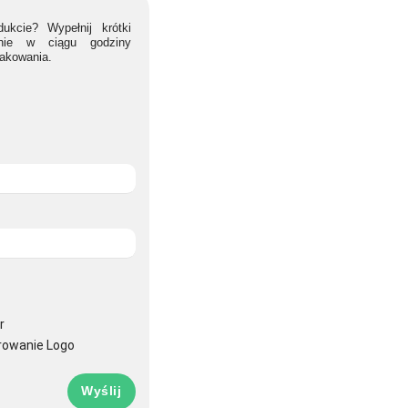
ukcie? Wypełnij krótki
lnie w ciągu godziny
nakowania.
r
rowanie Logo
Wyślij