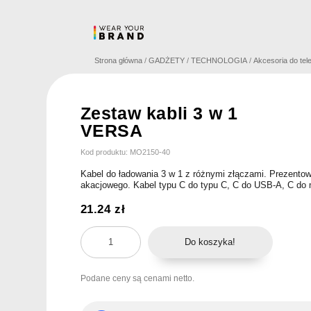
Skip
to
content
Strona główna
/
GADŻETY
/
TECHNOLOGIA
/
Akcesoria do tel
Zestaw kabli 3 w 1
VERSA
Kod produktu: MO2150-40
Kabel do ładowania 3 w 1 z różnymi złączami. Prezento
akacjowego. Kabel typu C do typu C, C do USB-A, C do 
21.24
zł
ilość
Do koszyka!
Zestaw
kabli
Podane ceny są cenami netto.
3
w