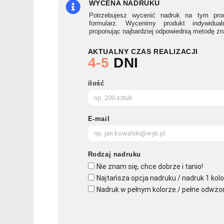
1
WYCENA NADRUKU
VERSA
Potrzebujesz wycenić nadruk na tym prod
formularz. Wycenimy produkt indywidua
proponując najbardziej odpowiednią metodę z
AKTUALNY CZAS REALIZACJI
4-5
DNI
ilość
E-mail
Rodzaj nadruku
Nie znam się, chce dobrze i tanio!
Najtańsza opcja nadruku / nadruk 1 kolo
Nadruk w pełnym kolorze / pełne odwzo