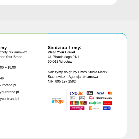
jmy
Siedziba firmy:
adżety reklamowe?
Wear Your Brand
Wear Your Brand
Ul. Piłsudskiego 91/1
50-019 Wrocław
:00 – 18:00
Należymy do grupy Emes Studio Marek
Stachowicz – Agencja reklamowa
946
NIP: 895 197 2592
urbrand.pl
yourbrand.pl
yourbrand.pl