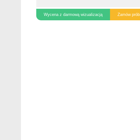
Wycena z darmową wizualizacją
Zamów prób