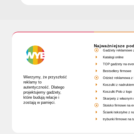
Najważniejsze po
Gadżety reklamowe z
Katalogi online
TOP gadżety na eve
Bestsellery firmowe
Wierzymy, że przyszłość
Odzież reklamowa z 
reklamy to
Koszulki z nadrukiem
autentyczność. Dlatego
Koszulki Polo z logo
projektujemy gadżety,
które budują relacje i
Skarpety z własnym
zostają w pamięci.
Stoisko firmowe na e
Ścianki tekstylne z 
trybunki firmowe na ta