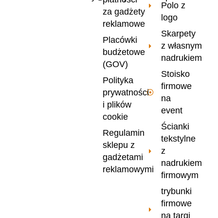
Polo z
za gadżety
logo
reklamowe
Skarpety
Placówki
z własnym
budżetowe
nadrukiem
(GOV)
Stoisko
Polityka
firmowe
prywatności
na
i plików
event
cookie
Ścianki
Regulamin
tekstylne
sklepu z
z
gadżetami
nadrukiem
reklamowymi
firmowym
trybunki
firmowe
na targi