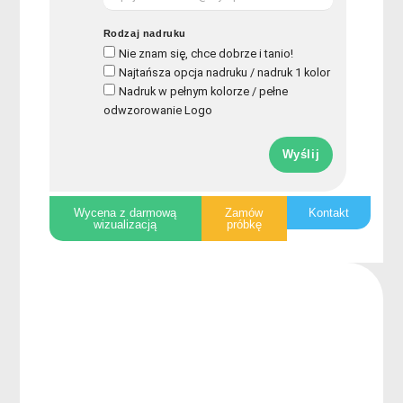
Rodzaj nadruku
Nie znam się, chce dobrze i tanio!
Najtańsza opcja nadruku / nadruk 1 kolor
Nadruk w pełnym kolorze / pełne
odwzorowanie Logo
Wyślij
Wycena z darmową
Zamów
Kontakt
wizualizacją
próbkę