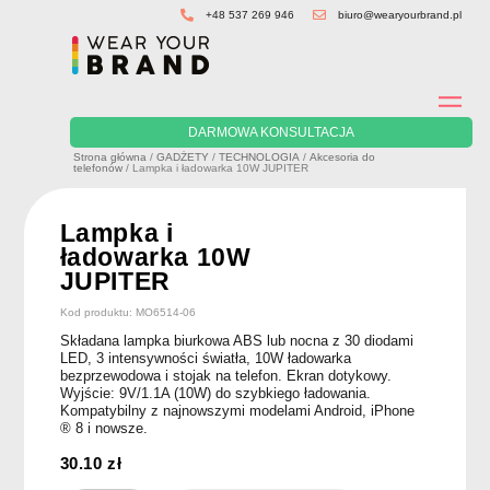
Skip
+48 537 269 946
biuro@wearyourbrand.pl
to
content
DARMOWA KONSULTACJA
Strona główna
/
GADŻETY
/
TECHNOLOGIA
/
Akcesoria do
telefonów
/ Lampka i ładowarka 10W JUPITER
Lampka i
ładowarka 10W
JUPITER
Kod produktu: MO6514-06
Składana lampka biurkowa ABS lub nocna z 30 diodami
LED, 3 intensywności światła, 10W ładowarka
bezprzewodowa i stojak na telefon. Ekran dotykowy.
Wyjście: 9V/1.1A (10W) do szybkiego ładowania.
Kompatybilny z najnowszymi modelami Android, iPhone
® 8 i nowsze.
30.10
zł