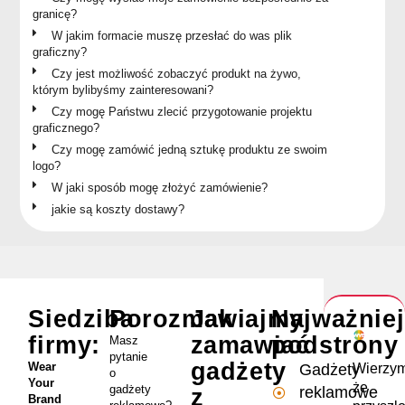
granicę?
W jakim formacie muszę przesłać do was plik
graficzny?
Czy jest możliwość zobaczyć produkt na żywo,
którym bylibyśmy zainteresowani?
Czy mogę Państwu zlecić przygotowanie projektu
graficznego?
Czy mogę zamówić jedną sztukę produktu ze swoim
logo?
W jaki sposób mogę złożyć zamówienie?
jakie są koszty dostawy?
Siedziba
Porozmawiajmy
Jak
Najważnie
firmy:
zamawiać
podstrony
Masz
pytanie
gadżety
Wear
Wierzym
Gadżety
o
Your
że
gadżety
reklamowe
z
Brand