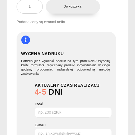
ilość
Do koszyka!
Lampka
i
ładowarka
Podane ceny są cenami netto.
10W
JUPITER
WYCENA NADRUKU
Potrzebujesz wycenić nadruk na tym produkcie? Wypełnij
krótki formularz. Wycenimy produkt indywidualnie w ciągu
godziny proponując najbardziej odpowiednią metodę
znakowania.
AKTUALNY CZAS REALIZACJI
4-5
DNI
ilość
E-mail