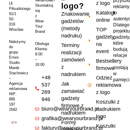
przyszł
reklamowe?
z logo
Ul.
logo?
Skontaktuj
reklamy
Piłsudskiego
się
Katalogi
to
Znakowanie
91/1
z
autenty
50-
online
gadżetów
Wear
019
Dlatego
Your
(metody
TOP
Wrocław
projekt
Brand
nadruku)
gadżety
gadżety
Należymy
które
na
Obsługa
Terminy
do
Klienta:
budują
event
realizacji
grupy
8:00
relacje
Emes
zamówień
–
Bestsellery
i
Studio
18:00
z
zostają
firmowe
Marek
Stachowicz
w
nadrukiem
+48
Odzież
–
pamięci
Jak
Agencja
537
reklamowa
reklamowa
zamawiać
269
z logo
NIP:
gadżety
946
895
Koszulki z
197
firmowe z
biuro@wearyourbrand.pl
nadrukiem
2592
nadrukiem
logo
grafika@wearyourbrand.pl
Formy
Koszulki
faktury@wearyourbrand.pl
płatności