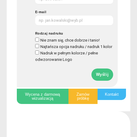
E-mail
Rodzaj nadruku
Nie znam się, chce dobrze i tanio!
Najtańsza opcja nadruku / nadruk 1 kolor
Nadruk w pełnym kolorze / pełne
odwzorowanie Logo
Wyślij
Wycena z darmową
Zamów
Kontakt
wizualizacją
próbkę