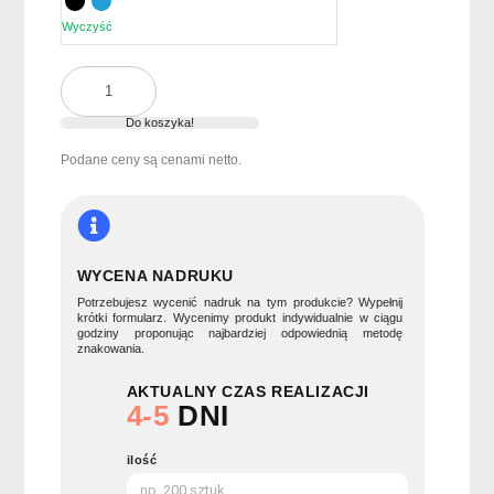
Wyczyść
ilość
Rękawiczki
do
Do koszyka!
smartfona
Podane ceny są cenami netto.
TACTO
WYCENA NADRUKU
Potrzebujesz wycenić nadruk na tym produkcie? Wypełnij
krótki formularz. Wycenimy produkt indywidualnie w ciągu
godziny proponując najbardziej odpowiednią metodę
znakowania.
AKTUALNY CZAS REALIZACJI
4-5
DNI
ilość