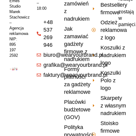
Emes
zamówień
–
Bestsellery
i
Studio
18:00
z
zostają
firmowe
Marek
Stachowicz
w
nadrukiem
+48
Odzież
–
pamięci
Jak
Agencja
537
reklamowa
reklamowa
zamawiać
269
z logo
NIP:
gadżety
946
895
Koszulki z
197
firmowe z
biuro@wearyourbrand.pl
nadrukiem
2592
nadrukiem
logo
grafika@wearyourbrand.pl
Formy
Koszulki
faktury@wearyourbrand.pl
płatności
Polo z
za gadżety
logo
reklamowe
Skarpety
Placówki
z własnym
budżetowe
nadrukiem
(GOV)
Stoisko
Polityka
firmowe
prywatności