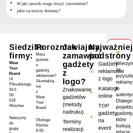
W jaki sposób mogę złożyć zamówienie?
jakie są koszty dostawy?
Siedziba
Porozmawiajmy
Jak
Najważnie
firmy:
zamawiać
podstrony
Masz
pytanie
gadżety
Wear
Wierzym
Gadżety
o
Your
że
gadżety
reklamowe
z
Brand
przyszł
reklamowe?
z logo
Ul.
logo?
Skontaktuj
reklamy
Piłsudskiego
się
Katalogi
to
Znakowanie
91/1
z
autenty
50-
online
gadżetów
Wear
019
Dlatego
Your
(metody
TOP
Wrocław
projekt
Brand
nadruku)
gadżety
gadżety
Należymy
które
na
Obsługa
Terminy
do
Klienta:
budują
event
realizacji
grupy
8:00
relacje