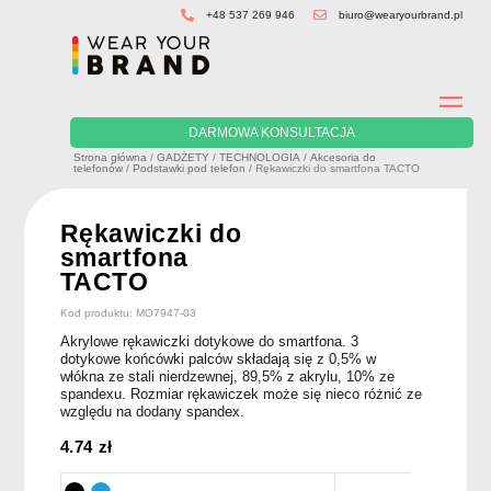
Skip
+48 537 269 946
biuro@wearyourbrand.pl
to
content
DARMOWA KONSULTACJA
Strona główna
/
GADŻETY
/
TECHNOLOGIA
/
Akcesoria do
telefonów
/
Podstawki pod telefon
/ Rękawiczki do smartfona TACTO
Rękawiczki do
smartfona
TACTO
Kod produktu: MO7947-03
Akrylowe rękawiczki dotykowe do smartfona. 3
dotykowe końcówki palców składają się z 0,5% w
włókna ze stali nierdzewnej, 89,5% z akrylu, 10% ze
spandexu. Rozmiar rękawiczek może się nieco różnić ze
względu na dodany spandex.
4.74
zł