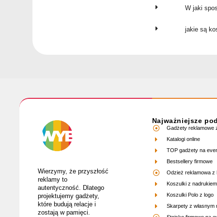
W jaki spo
jakie są k
Najważniejsze po
Gadżety reklamowe z
Katalogi online
TOP gadżety na eve
Bestsellery firmowe
Wierzymy, że przyszłość
Odzież reklamowa z 
reklamy to
Koszulki z nadrukiem
autentyczność. Dlatego
Koszulki Polo z logo
projektujemy gadżety,
które budują relacje i
Skarpety z własnym
zostają w pamięci.