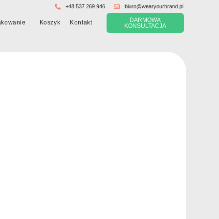
+48 537 269 946
biuro@wearyourbrand.pl
DARMOWA
Koszyk
akowanie
Kontakt
KONSULTACJA