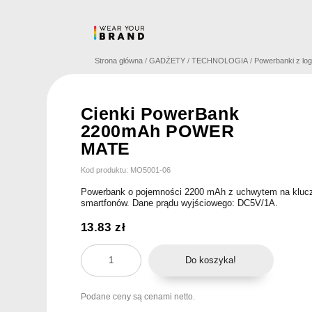
Skip
to
content
Strona główna
/
GADŻETY
/
TECHNOLOGIA
/
Powerbanki z lo
Cienki PowerBank
2200mAh POWER
MATE
Kod produktu: MO5001-06
Powerbank o pojemności 2200 mAh z uchwytem na klucz
smartfonów. Dane prądu wyjściowego: DC5V/1A.
13.83
zł
ilość
Do koszyka!
Cienki
PowerBank
Podane ceny są cenami netto.
2200mAh