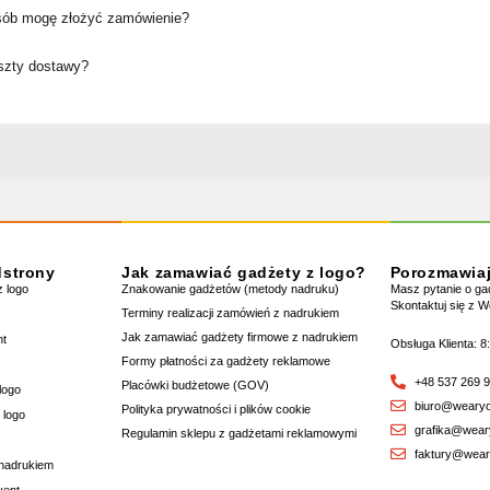
sób mogę złożyć zamówienie?
oszty dostawy?
dstrony
Jak zamawiać gadżety z logo?
Porozmawia
 logo
Znakowanie gadżetów (metody nadruku)
Masz pytanie o g
Skontaktuj się z 
Terminy realizacji zamówień z nadrukiem
Jak zamawiać gadżety firmowe z nadrukiem
nt
Obsługa Klienta: 8
Formy płatności za gadżety reklamowe
+48 537 269 
Placówki budżetowe (GOV)
logo
biuro@wearyo
Polityka prywatności i plików cookie
 logo
grafika@wear
Regulamin sklepu z gadżetami reklamowymi
faktury@wear
 nadrukiem