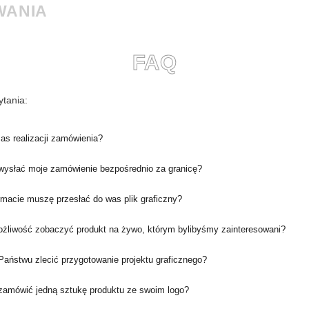
WANIA
FAQ
tania:
zas realizacji zamówienia?
ysłać moje zamówienie bezpośrednio za granicę?
rmacie muszę przesłać do was plik graficzny?
ożliwość zobaczyć produkt na żywo, którym bylibyśmy zainteresowani?
aństwu zlecić przygotowanie projektu graficznego?
amówić jedną sztukę produktu ze swoim logo?