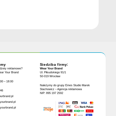
jmy
Siedziba firmy:
adżety reklamowe?
Wear Your Brand
Wear Your Brand
Ul. Piłsudskiego 91/1
50-019 Wrocław
:00 – 18:00
Należymy do grupy Emes Studio Marek
Stachowicz – Agencja reklamowa
946
NIP: 895 197 2592
urbrand.pl
yourbrand.pl
yourbrand.pl