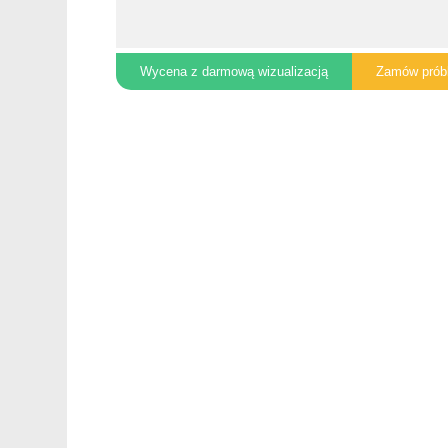
Wycena z darmową wizualizacją
Zamów prób