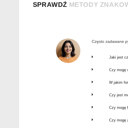
SPRAWDŹ
METODY ZNAKO
Często zadawane py
Jaki jest c
Czy mogę w
W jakim fo
Czy jest m
Czy mogę P
Czy mogę z