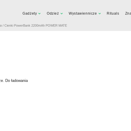
Gadżety
Odzież
Wystawiennicze
Rituals
Zn
go
/ Cienki PowerBank 2200mAh POWER MATE
e. Do ładowania