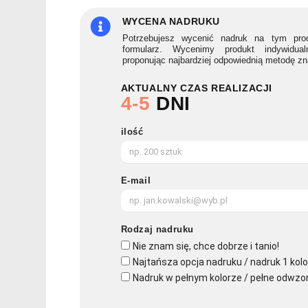
POWER
MATE
WYCENA NADRUKU
Potrzebujesz wycenić nadruk na tym prod
formularz. Wycenimy produkt indywidua
proponując najbardziej odpowiednią metodę z
AKTUALNY CZAS REALIZACJI
4-5
DNI
ilość
E-mail
Rodzaj nadruku
Nie znam się, chce dobrze i tanio!
Najtańsza opcja nadruku / nadruk 1 kolo
Nadruk w pełnym kolorze / pełne odwzo