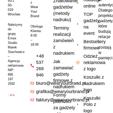
Znakowanie
91/1
z
autenty
50-
online
gadżetów
Wear
019
Dlatego
Your
(metody
TOP
Wrocław
projekt
Brand
nadruku)
gadżety
gadżety
Należymy
które
na
Obsługa
Terminy
do
Klienta:
budują
event
realizacji
grupy
8:00
relacje
Emes
zamówień
–
Bestsellery
i
Studio
18:00
z
zostają
firmowe
Marek
Stachowicz
w
nadrukiem
+48
Odzież
–
pamięci
Jak
Agencja
537
reklamowa
reklamowa
zamawiać
269
z logo
NIP:
gadżety
946
895
Koszulki z
197
firmowe z
biuro@wearyourbrand.pl
nadrukiem
2592
nadrukiem
logo
grafika@wearyourbrand.pl
Formy
Koszulki
faktury@wearyourbrand.pl
płatności
Polo z
za gadżety
logo