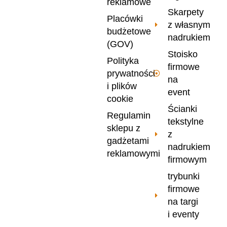
reklamowe
Skarpety
Placówki
z własnym
budżetowe
nadrukiem
(GOV)
Stoisko
Polityka
firmowe
prywatności
na
i plików
event
cookie
Ścianki
Regulamin
tekstylne
sklepu z
z
gadżetami
nadrukiem
reklamowymi
firmowym
trybunki
firmowe
na targi
i eventy