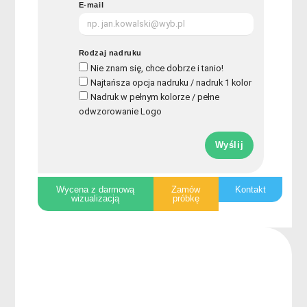
E-mail
Rodzaj nadruku
Nie znam się, chce dobrze i tanio!
Najtańsza opcja nadruku / nadruk 1 kolor
Nadruk w pełnym kolorze / pełne
odwzorowanie Logo
Wyślij
Wycena z darmową
Zamów
Kontakt
wizualizacją
próbkę