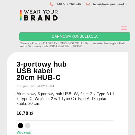
Skip
+48 537 269 946
biuro@wearyourbrand.pl
to
content
DARMOWA KONSULTACJA
Strona główna
/
GADŻETY
/
TECHNOLOGIA
/
Pozostałe-technologia
/
Hub
usb
/ 3-portowy hub USB kabel 20cm HUB-C
3-portowy hub
USB kabel
20cm HUB-C
Kod produktu: MO2142-03
Aluminiowy 3 portowy hub USB. Wyjście: 2 x Type-A i 1
x Type-C. Wejście: 2 w 1 Type-C i Type-A. Długość
kabla: 20 cm.
16.78
zł
Wyczyść