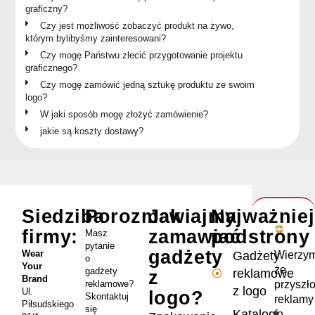
graficzny?
Czy jest możliwość zobaczyć produkt na żywo,
którym bylibyśmy zainteresowani?
Czy mogę Państwu zlecić przygotowanie projektu
graficznego?
Czy mogę zamówić jedną sztukę produktu ze swoim
logo?
W jaki sposób mogę złożyć zamówienie?
jakie są koszty dostawy?
Siedziba
Porozmawiajmy
Jak
Najważnie
firmy:
zamawiać
podstrony
Masz
pytanie
gadżety
Wear
Wierzym
Gadżety
o
Your
że
gadżety
reklamowe
z
Brand
przyszł
reklamowe?
z logo
Ul.
logo?
Skontaktuj
reklamy
Piłsudskiego
się
Katalogi
to