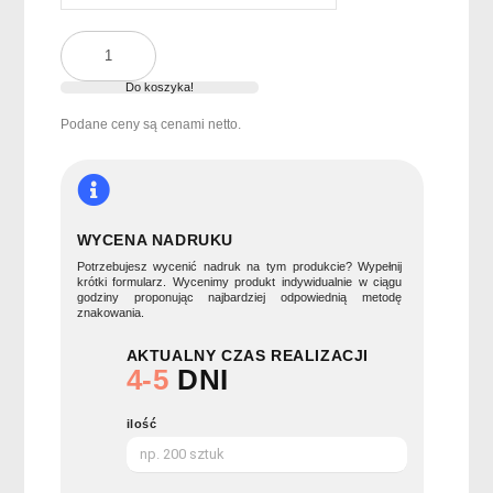
ilość
3-
portowy
Do koszyka!
hub
Podane ceny są cenami netto.
USB
kabel
20cm
HUB-
C
WYCENA NADRUKU
Potrzebujesz wycenić nadruk na tym produkcie? Wypełnij
krótki formularz. Wycenimy produkt indywidualnie w ciągu
godziny proponując najbardziej odpowiednią metodę
znakowania.
AKTUALNY CZAS REALIZACJI
4-5
DNI
ilość