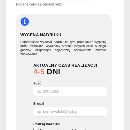
w
Podane ceny są cenami netto.
pudełku
M
TADA
M
WYCENA NADRUKU
Potrzebujesz wycenić nadruk na tym produkcie? Wypełnij
krótki formularz. Wycenimy produkt indywidualnie w ciągu
godziny proponując najbardziej odpowiednią metodę
znakowania.
AKTUALNY CZAS REALIZACJI
4-5
DNI
ilość
E-mail
Rodzaj nadruku