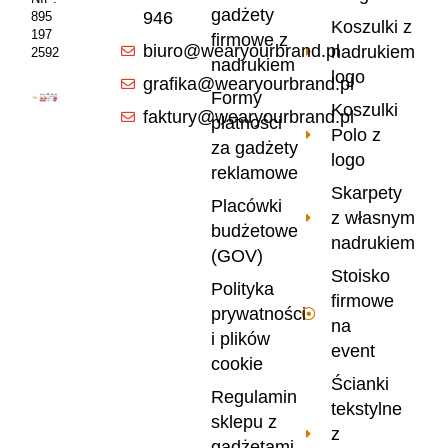
gadżety
946
895
Koszulki z
197
firmowe z
biuro@wearyourbrand.pl
nadrukiem
2592
nadrukiem
logo
grafika@wearyourbrand.pl
Formy
Koszulki
faktury@wearyourbrand.pl
płatności
Polo z
za gadżety
logo
reklamowe
Skarpety
Placówki
z własnym
budżetowe
nadrukiem
(GOV)
Stoisko
Polityka
firmowe
prywatności
na
i plików
event
cookie
Ścianki
Regulamin
tekstylne
sklepu z
z
gadżetami