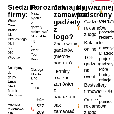
Siedziba
Porozmawiajmy
Jak
Najważnie
firmy:
zamawiać
podstrony
Masz
pytanie
gadżety
Wear
Wierzym
Gadżety
o
Your
że
gadżety
reklamowe
z
Brand
przyszł
reklamowe?
z logo
Ul.
logo?
Skontaktuj
reklamy
Piłsudskiego
się
Katalogi
to
Znakowanie
91/1
z
autenty
50-
online
gadżetów
Wear
019
Dlatego
Your
(metody
TOP
Wrocław
projekt
Brand
nadruku)
gadżety
gadżety
Należymy
które
na
Obsługa
Terminy
do
Klienta:
budują
event
realizacji
grupy
8:00
relacje
Emes
zamówień
–
Bestsellery
i
Studio
18:00
z
zostają
firmowe
Marek
Stachowicz
w
nadrukiem
+48
Odzież
–
pamięci
Jak
Agencja
537
reklamowa
reklamowa
zamawiać
269
z logo
NIP: