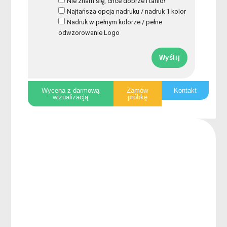
Nie znam się, chce dobrze i tanio!
Najtańsza opcja nadruku / nadruk 1 kolor
Nadruk w pełnym kolorze / pełne
odwzorowanie Logo
Wyślij
Wycena z darmową
Zamów
Kontakt
wizualizacją
próbkę