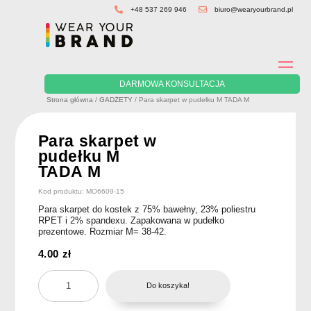
Skip
+48 537 269 946
biuro@wearyourbrand.pl
to
content
DARMOWA KONSULTACJA
Strona główna
/
GADŻETY
/ Para skarpet w pudełku M TADA M
Para skarpet w
pudełku M
TADA M
Kod produktu: MO6609-15
Para skarpet do kostek z 75% bawełny, 23% poliestru
RPET i 2% spandexu. Zapakowana w pudełko
prezentowe. Rozmiar M= 38-42.
4.00
zł
ilość
Do koszyka!
Para
skarpet