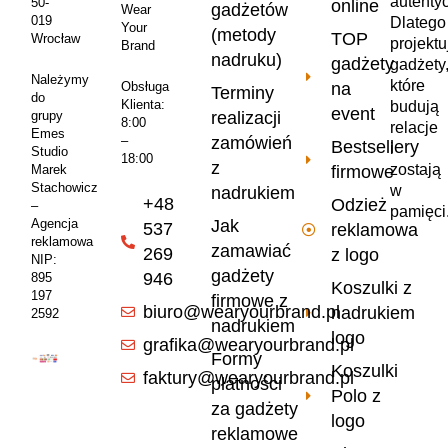
autenty
50-
online
gadżetów
Wear
019
Dlatego
Your
(metody
TOP
Wrocław
projekt
Brand
nadruku)
gadżety
gadżety
Należymy
które
na
Obsługa
Terminy
do
Klienta:
budują
event
realizacji
grupy
8:00
relacje
Emes
zamówień
–
Bestsellery
i
Studio
18:00
z
zostają
firmowe
Marek
Stachowicz
w
nadrukiem
+48
Odzież
–
pamięci
Jak
Agencja
537
reklamowa
reklamowa
zamawiać
269
z logo
NIP:
gadżety
946
895
Koszulki z
197
firmowe z
biuro@wearyourbrand.pl
nadrukiem
2592
nadrukiem
logo
grafika@wearyourbrand.pl
Formy
Koszulki
faktury@wearyourbrand.pl
płatności
Polo z
za gadżety
logo
reklamowe