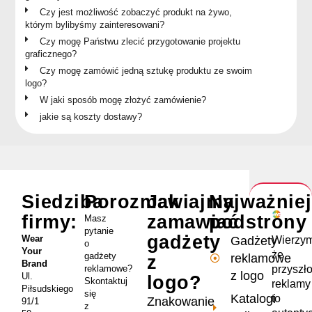
Czy jest możliwość zobaczyć produkt na żywo,
którym bylibyśmy zainteresowani?
Czy mogę Państwu zlecić przygotowanie projektu
graficznego?
Czy mogę zamówić jedną sztukę produktu ze swoim
logo?
W jaki sposób mogę złożyć zamówienie?
jakie są koszty dostawy?
Siedziba
Porozmawiajmy
Jak
Najważnie
firmy:
zamawiać
podstrony
Masz
pytanie
gadżety
Wear
Wierzym
Gadżety
o
Your
że
gadżety
reklamowe
z
Brand
przyszł
reklamowe?
z logo
Ul.
logo?
Skontaktuj
reklamy
Piłsudskiego
się
Katalogi
to
Znakowanie
91/1
z