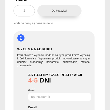
ilość
Do koszyka!
15-
elementowy
zestaw
Podane ceny są cenami netto.
narzędzi
BARTLETT
WYCENA NADRUKU
Potrzebujesz wycenić nadruk na tym produkcie? Wypełnij
krótki formularz. Wycenimy produkt indywidualnie w ciągu
godziny proponując najbardziej odpowiednią metodę
znakowania.
AKTUALNY CZAS REALIZACJI
4-5
DNI
ilość
E-mail