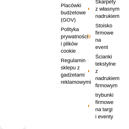
Skarpety
Placówki
z własnym
budżetowe
nadrukiem
(GOV)
Stoisko
Polityka
firmowe
prywatności
na
i plików
event
cookie
Ścianki
Regulamin
tekstylne
sklepu z
z
gadżetami
nadrukiem
reklamowymi
firmowym
trybunki
firmowe
na targi
i eventy