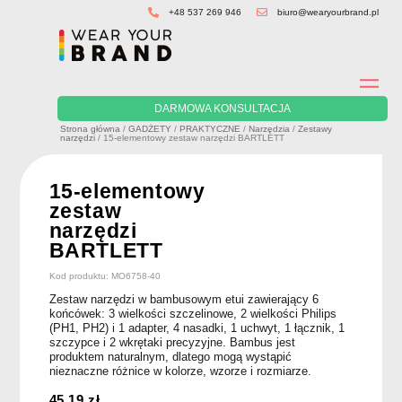
Skip
+48 537 269 946
biuro@wearyourbrand.pl
to
content
DARMOWA KONSULTACJA
Strona główna
/
GADŻETY
/
PRAKTYCZNE
/
Narzędzia
/
Zestawy
narzędzi
/ 15-elementowy zestaw narzędzi BARTLETT
15-elementowy
zestaw
narzędzi
BARTLETT
Kod produktu: MO6758-40
Zestaw narzędzi w bambusowym etui zawierający 6
końcówek: 3 wielkości szczelinowe, 2 wielkości Philips
(PH1, PH2) i 1 adapter, 4 nasadki, 1 uchwyt, 1 łącznik, 1
szczypce i 2 wkrętaki precyzyjne. Bambus jest
produktem naturalnym, dlatego mogą wystąpić
nieznaczne różnice w kolorze, wzorze i rozmiarze.
45.19
zł