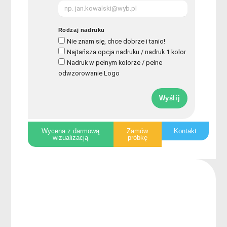
Rodzaj nadruku
Nie znam się, chce dobrze i tanio!
Najtańsza opcja nadruku / nadruk 1 kolor
Nadruk w pełnym kolorze / pełne
odwzorowanie Logo
Wyślij
Wycena z darmową
Zamów
Kontakt
wizualizacją
próbkę