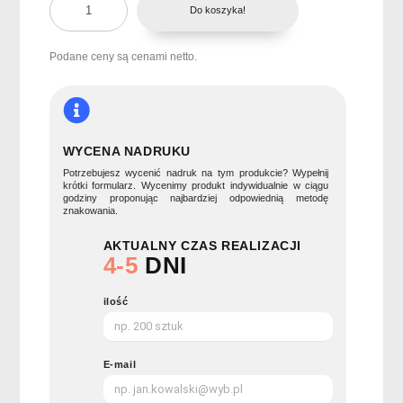
Do koszyka!
Zestaw
narzędzi
25
Podane ceny są cenami netto.
części
RUEDA
TOOL
WYCENA NADRUKU
Potrzebujesz wycenić nadruk na tym produkcie? Wypełnij
krótki formularz. Wycenimy produkt indywidualnie w ciągu
godziny proponując najbardziej odpowiednią metodę
znakowania.
AKTUALNY CZAS REALIZACJI
4-5
DNI
ilość
E-mail