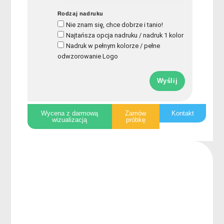
Rodzaj nadruku
Nie znam się, chce dobrze i tanio!
Najtańsza opcja nadruku / nadruk 1 kolor
Nadruk w pełnym kolorze / pełne
odwzorowanie Logo
Wyślij
Wycena z darmową
Zamów
Kontakt
wizualizacją
próbkę