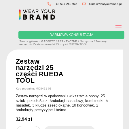
Skip
+48 537 269 946
biuro@wearyourbrand.pl
to
content
DARMOWA KONSULTACJA
Strona główna
/
GADŻETY
/
PRAKTYCZNE
/
Narzędzia
/
Zestawy
narzędzi
/ Zestaw narzędzi 25 części RUEDA TOOL
Zestaw
narzędzi 25
części RUEDA
TOOL
Kod produktu: MO8471-03
Zestaw narzędzi w opakowaniu w kształcie opony. 25
sztuk: przedłużacz, śrubokręt nasadowy, kombinerki, 5
nasadek, 3 klucze sześciokątne, 10 końcówek, 2
śrubokręty precyzyjne i taśma.
32.94
zł
ilość