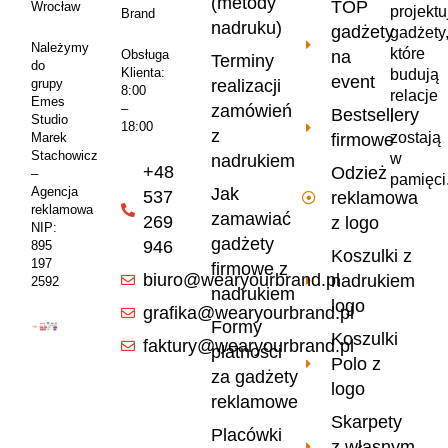
(metody
TOP
Wrocław
projekt
Brand
nadruku)
gadżety
gadżety
Należymy
które
na
Obsługa
Terminy
do
Klienta:
budują
event
realizacji
grupy
8:00
relacje
Emes
zamówień
–
Bestsellery
i
Studio
18:00
z
zostają
firmowe
Marek
Stachowicz
w
nadrukiem
+48
Odzież
–
pamięci
Jak
Agencja
537
reklamowa
reklamowa
zamawiać
269
z logo
NIP:
gadżety
946
895
Koszulki z
197
firmowe z
biuro@wearyourbrand.pl
nadrukiem
2592
nadrukiem
logo
grafika@wearyourbrand.pl
Formy
Koszulki
faktury@wearyourbrand.pl
płatności
Polo z
za gadżety
logo
reklamowe
Skarpety
Placówki
z własnym