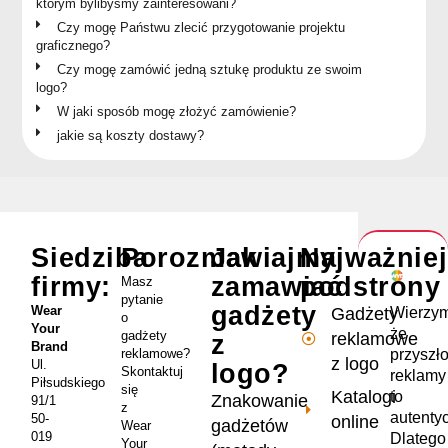
którym bylibyśmy zainteresowani?
Czy mogę Państwu zlecić przygotowanie projektu
graficznego?
Czy mogę zamówić jedną sztukę produktu ze swoim
logo?
W jaki sposób mogę złożyć zamówienie?
jakie są koszty dostawy?
Siedziba
Porozmawiajmy
Jak
Najważnie
firmy:
zamawiać
podstrony
Masz
pytanie
gadżety
Wear
Wierzym
Gadżety
o
Your
że
gadżety
reklamowe
z
Brand
przyszł
reklamowe?
z logo
Ul.
logo?
Skontaktuj
reklamy
Piłsudskiego
się
Katalogi
to
Znakowanie
91/1
z
autenty
50-
online
gadżetów
Wear
019
Dlatego
Your