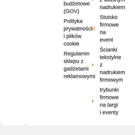
budżetowe
nadrukiem
(GOV)
Stoisko
Polityka
firmowe
prywatności
na
i plików
event
cookie
Ścianki
Regulamin
tekstylne
sklepu z
z
gadżetami
nadrukiem
reklamowymi
firmowym
trybunki
firmowe
na targi
i eventy