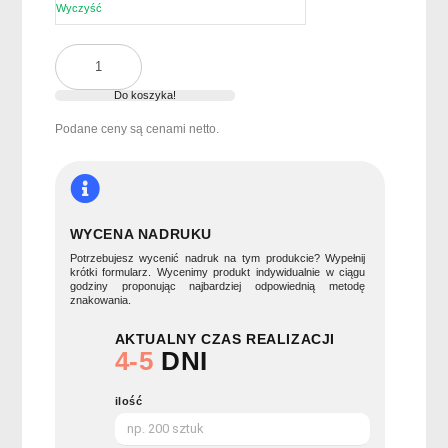
Wyczyść
ilość
27-
cal
Do koszyka!
wiatroodporny
Podane ceny są cenami netto.
parasol
LLUVIA
WYCENA NADRUKU
Potrzebujesz wycenić nadruk na tym produkcie? Wypełnij
krótki formularz. Wycenimy produkt indywidualnie w ciągu
godziny proponując najbardziej odpowiednią metodę
znakowania.
AKTUALNY CZAS REALIZACJI
4-5
DNI
ilość