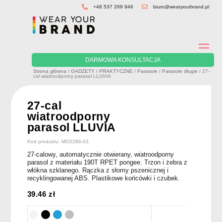
Skip
+48 537 269 946
biuro@wearyourbrand.pl
to
content
DARMOWA KONSULTACJA
Strona główna
/
GADŻETY
/
PRAKTYCZNE
/
Parasole
/
Parasole długie
/ 27-
cal wiatroodporny parasol LLUVIA
27-cal
wiatroodporny
parasol LLUVIA
Kod produktu: MO2286-03
27-calowy, automatycznie otwierany, wiatroodporny
parasol z materiału 190T RPET pongee. Trzon i żebra z
włókna szklanego. Rączka z słomy pszenicznej i
recyklingowanej ABS. Plastikowe końcówki i czubek.
39.46
zł