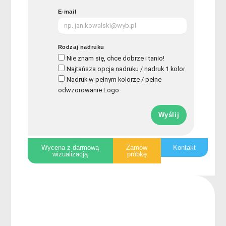
E-mail
Rodzaj nadruku
Nie znam się, chce dobrze i tanio!
Najtańsza opcja nadruku / nadruk 1 kolor
Nadruk w pełnym kolorze / pełne
odwzorowanie Logo
Wyślij
Wycena z darmową
Zamów
Kontakt
wizualizacją
próbkę