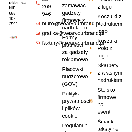
reklamowa
zamawiać
269
z logo
NIP:
gadżety
946
895
Koszulki z
197
firmowe z
biuro@wearyourbrand.pl
nadrukiem
2592
nadrukiem
logo
grafika@wearyourbrand.pl
Formy
Koszulki
faktury@wearyourbrand.pl
płatności
Polo z
za gadżety
logo
reklamowe
Skarpety
Placówki
z własnym
budżetowe
nadrukiem
(GOV)
Stoisko
Polityka
firmowe
prywatności
na
i plików
event
cookie
Ścianki
Regulamin
tekstylne