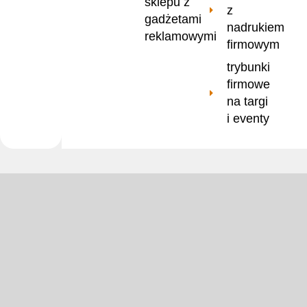
sklepu z
z
gadżetami
nadrukiem
reklamowymi
firmowym
trybunki
firmowe
na targi
i eventy