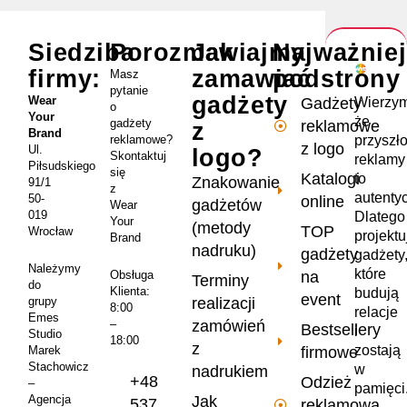
Siedziba
Porozmawiajmy
Jak
Najważnie
firmy:
zamawiać
podstrony
Masz
pytanie
gadżety
Wear
Wierzym
Gadżety
o
Your
że
gadżety
reklamowe
z
Brand
przyszł
reklamowe?
z logo
Ul.
logo?
Skontaktuj
reklamy
Piłsudskiego
się
Katalogi
to
Znakowanie
91/1
z
autenty
50-
online
gadżetów
Wear
019
Dlatego
Your
(metody
TOP
Wrocław
projekt
Brand
nadruku)
gadżety
gadżety
Należymy
które
na
Obsługa
Terminy
do
Klienta:
budują
event
realizacji
grupy
8:00
relacje
Emes
zamówień
–
Bestsellery
i
Studio
18:00
z
zostają
firmowe
Marek
Stachowicz
w
nadrukiem
+48
Odzież
–
pamięci
Jak
Agencja
537
reklamowa