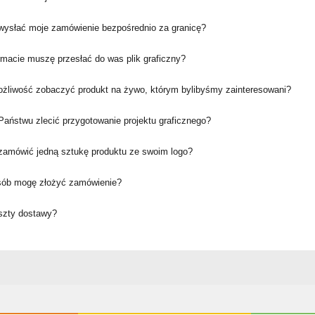
ysłać moje zamówienie bezpośrednio za granicę?
rmacie muszę przesłać do was plik graficzny?
ożliwość zobaczyć produkt na żywo, którym bylibyśmy zainteresowani?
aństwu zlecić przygotowanie projektu graficznego?
amówić jedną sztukę produktu ze swoim logo?
sób mogę złożyć zamówienie?
oszty dostawy?