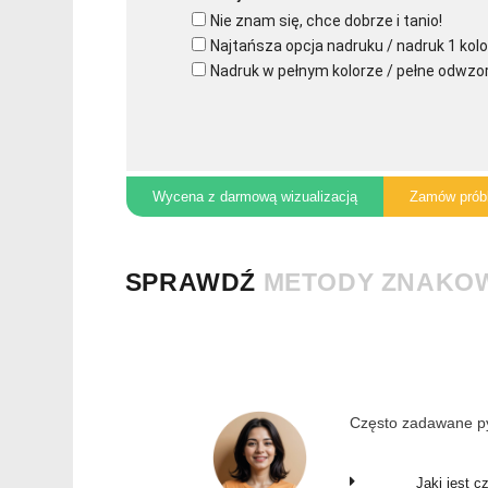
Nie znam się, chce dobrze i tanio!
Najtańsza opcja nadruku / nadruk 1 kolo
Nadruk w pełnym kolorze / pełne odwzo
Wycena z darmową wizualizacją
Zamów prób
SPRAWDŹ
METODY ZNAKO
Często zadawane py
Jaki jest c