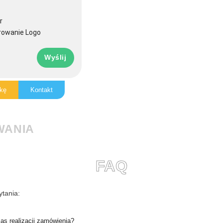
r
rowanie Logo
Wyślij
kę
Kontakt
WANIA
FAQ
tania:
zas realizacji zamówienia?