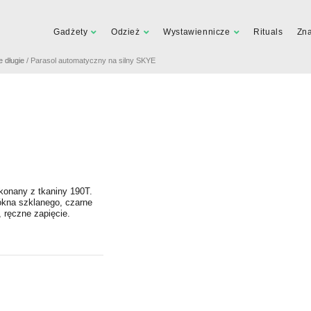
Gadżety
Odzież
Wystawiennicze
Rituals
Zn
e długie
/ Parasol automatyczny na silny SKYE
konany z tkaniny 190T.
ókna szklanego, czarne
 ręczne zapięcie.