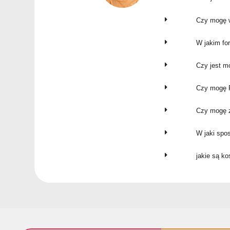
Czy mogę w
W jakim fo
Czy jest m
Czy mogę P
Czy mogę z
W jaki spo
jakie są k