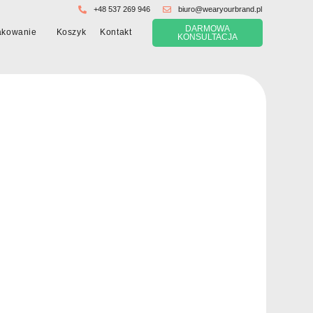
+48 537 269 946
biuro@wearyourbrand.pl
DARMOWA
Koszyk
akowanie
Kontakt
KONSULTACJA