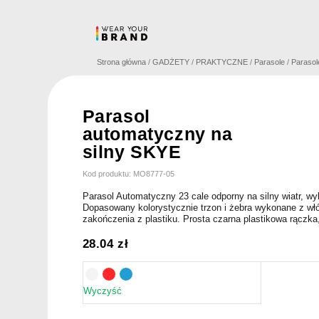
Skip
to
content
Strona główna
/
GADŻETY
/
PRAKTYCZNE
/
Parasole
/
Parasol
Parasol
automatyczny na
silny SKYE
Kod produktu: MO8777-05
Parasol Automatyczny 23 cale odporny na silny wiatr, wy
Dopasowany kolorystycznie trzon i żebra wykonane z wł
zakończenia z plastiku. Prosta czarna plastikowa rączka,
28.04
zł
Wyczyść