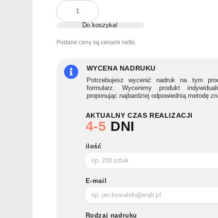
ilość
Parasol
Do koszyka!
automatyczny
na
Podane ceny są cenami netto.
silny
SKYE
WYCENA NADRUKU
Potrzebujesz wycenić nadruk na tym prod
formularz. Wycenimy produkt indywidua
proponując najbardziej odpowiednią metodę z
AKTUALNY CZAS REALIZACJI
4-5
DNI
ilość
E-mail
Rodzaj nadruku