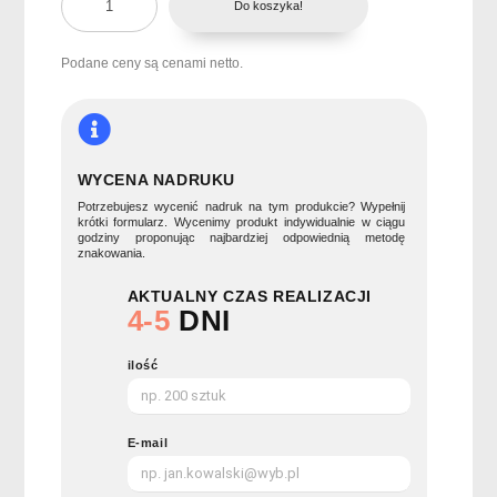
Do koszyka!
Składany
parasol
23
Podane ceny są cenami netto.
cale
CANOVA
WYCENA NADRUKU
Potrzebujesz wycenić nadruk na tym produkcie? Wypełnij
krótki formularz. Wycenimy produkt indywidualnie w ciągu
godziny proponując najbardziej odpowiednią metodę
znakowania.
AKTUALNY CZAS REALIZACJI
4-5
DNI
ilość
E-mail