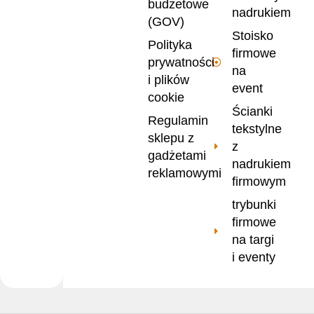
budżetowe
nadrukiem
(GOV)
Stoisko
Polityka
firmowe
prywatności
na
i plików
event
cookie
Ścianki
Regulamin
tekstylne
sklepu z
z
gadżetami
nadrukiem
reklamowymi
firmowym
trybunki
firmowe
na targi
i eventy