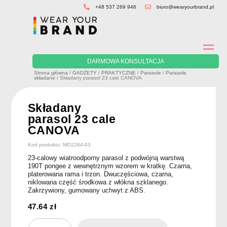
Skip
+48 537 269 946
biuro@wearyourbrand.pl
to
content
DARMOWA KONSULTACJA
Strona główna
/
GADŻETY
/
PRAKTYCZNE
/
Parasole
/
Parasole
składane
/ Składany parasol 23 cale CANOVA
Składany
parasol 23 cale
CANOVA
Kod produktu: MO2264-03
23-calowy wiatroodporny parasol z podwójną warstwą
190T pongee z wewnętrznym wzorem w kratkę. Czarna,
platerowana rama i trzon. Dwuczęściowa, czarna,
niklowana część środkowa z włókna szklanego.
Zakrzywiony, gumowany uchwyt z ABS.
47.64
zł
ilość