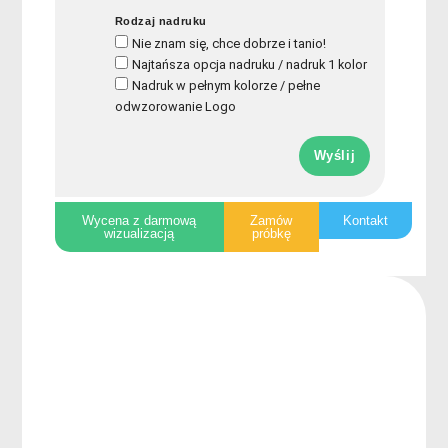
Rodzaj nadruku
Nie znam się, chce dobrze i tanio!
Najtańsza opcja nadruku / nadruk 1 kolor
Nadruk w pełnym kolorze / pełne
odwzorowanie Logo
Wyślij
Wycena z darmową
Zamów
Kontakt
wizualizacją
próbkę