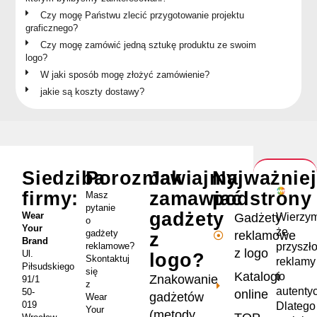
Czy mogę Państwu zlecić przygotowanie projektu
graficznego?
Czy mogę zamówić jedną sztukę produktu ze swoim
logo?
W jaki sposób mogę złożyć zamówienie?
jakie są koszty dostawy?
Siedziba
Porozmawiajmy
Jak
Najważnie
firmy:
zamawiać
podstrony
Masz
pytanie
gadżety
Wear
Wierzym
Gadżety
o
Your
że
gadżety
reklamowe
z
Brand
przyszł
reklamowe?
z logo
Ul.
logo?
Skontaktuj
reklamy
Piłsudskiego
się
Katalogi
to
Znakowanie
91/1
z
autenty
50-
online
gadżetów
Wear
019
Dlatego
Your
(metody