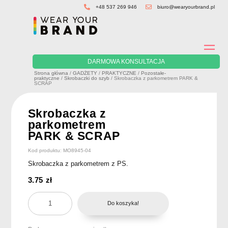
Skip
+48 537 269 946
biuro@wearyourbrand.pl
to
content
DARMOWA KONSULTACJA
Strona główna
/
GADŻETY
/
PRAKTYCZNE
/
Pozostałe-
praktyczne
/
Skrobaczki do szyb
/ Skrobaczka z parkometrem PARK &
SCRAP
Skrobaczka z
parkometrem
PARK & SCRAP
Kod produktu: MO8945-04
Skrobaczka z parkometrem z PS.
3.75
zł
ilość
Do koszyka!
Skrobaczka
z