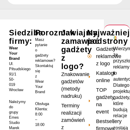
Siedziba
Porozmawiajmy
Jak
Najważnie
firmy:
zamawiać
podstrony
Masz
pytanie
gadżety
Wear
Wierzym
Gadżety
o
Your
że
gadżety
reklamowe
z
Brand
przyszł
reklamowe?
z logo
Ul.
logo?
Skontaktuj
reklamy
Piłsudskiego
się
Katalogi
to
Znakowanie
91/1
z
autenty
50-
online
gadżetów
Wear
019
Dlatego
Your
(metody
TOP
Wrocław
projekt
Brand
nadruku)
gadżety
gadżety
Należymy
które
na
Obsługa
Terminy
do
Klienta:
budują
event
realizacji
grupy
8:00
relacje
Emes
zamówień
–
Bestsellery
i
Studio
18:00
z
zostają
firmowe
Marek