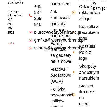
Stachowicz
w
nadrukiem
+48
Odzież
–
pamięci
Jak
Agencja
537
reklamowa
reklamowa
zamawiać
269
z logo
NIP:
gadżety
946
895
Koszulki z
197
firmowe z
biuro@wearyourbrand.pl
nadrukiem
2592
nadrukiem
logo
grafika@wearyourbrand.pl
Formy
Koszulki
faktury@wearyourbrand.pl
płatności
Polo z
za gadżety
logo
reklamowe
Skarpety
Placówki
z własnym
budżetowe
nadrukiem
(GOV)
Stoisko
Polityka
firmowe
prywatności
na
i plików
event
cookie