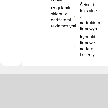
Ścianki
Regulamin
tekstylne
sklepu z
z
gadżetami
nadrukiem
reklamowymi
firmowym
trybunki
firmowe
na targi
i eventy