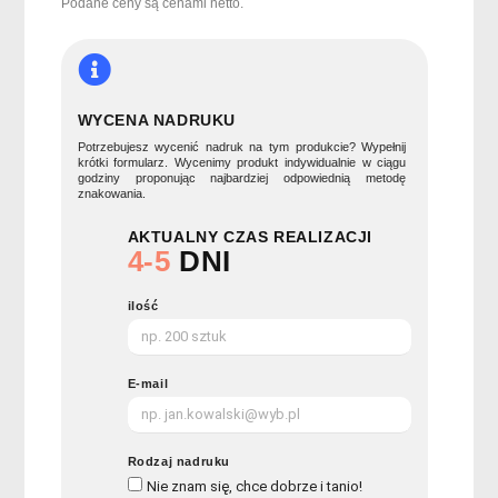
parkometrem
Podane ceny są cenami netto.
PARK
&
SCRAP
WYCENA NADRUKU
Potrzebujesz wycenić nadruk na tym produkcie? Wypełnij
krótki formularz. Wycenimy produkt indywidualnie w ciągu
godziny proponując najbardziej odpowiednią metodę
znakowania.
AKTUALNY CZAS REALIZACJI
4-5
DNI
ilość
E-mail
Rodzaj nadruku
Nie znam się, chce dobrze i tanio!