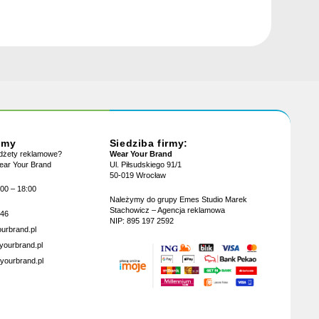
jmy
Siedziba firmy:
adżety reklamowe?
Wear Your Brand
Wear Your Brand
Ul. Piłsudskiego 91/1
50-019 Wrocław
:00 – 18:00
Należymy do grupy Emes Studio Marek
Stachowicz – Agencja reklamowa
946
NIP: 895 197 2592
urbrand.pl
yourbrand.pl
yourbrand.pl