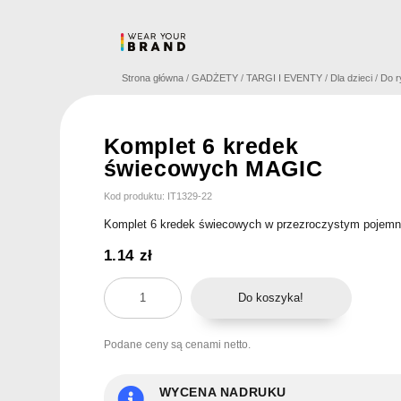
Skip
to
content
Strona główna
/
GADŻETY
/
TARGI I EVENTY
/
Dla dzieci
/
Do r
Komplet 6 kredek
świecowych MAGIC
Kod produktu: IT1329-22
Komplet 6 kredek świecowych w przezroczystym pojemni
1.14
zł
ilość
Do koszyka!
Komplet
6
Podane ceny są cenami netto.
kredek
świecowych
MAGIC
WYCENA NADRUKU