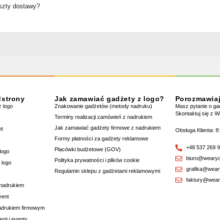
oszty dostawy?
dstrony
Jak zamawiać gadżety z logo?
Porozmawia
 logo
Znakowanie gadżetów (metody nadruku)
Masz pytanie o g
Skontaktuj się z 
Terminy realizacji zamówień z nadrukiem
Jak zamawiać gadżety firmowe z nadrukiem
nt
Obsługa Klienta: 8
Formy płatności za gadżety reklamowe
+48 537 269 
Placówki budżetowe (GOV)
logo
biuro@wearyo
Polityka prywatności i plików cookie
 logo
grafika@wear
Regulamin sklepu z gadżetami reklamowymi
faktury@wear
 nadrukiem
vent
nadrukiem firmowym
rgi i eventy