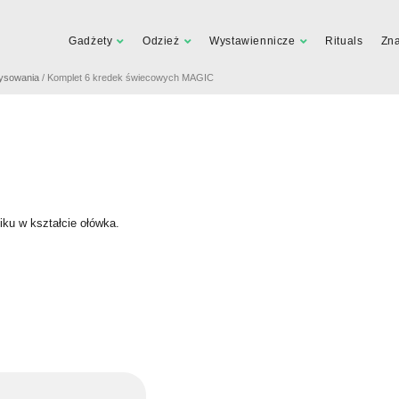
Gadżety
Odzież
Wystawiennicze
Rituals
Zn
ysowania
/ Komplet 6 kredek świecowych MAGIC
ku w kształcie ołówka.