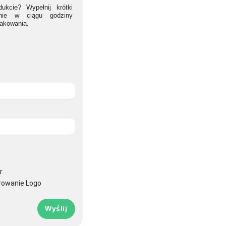
ukcie? Wypełnij krótki
lnie w ciągu godziny
nakowania.
r
rowanie Logo
Wyślij