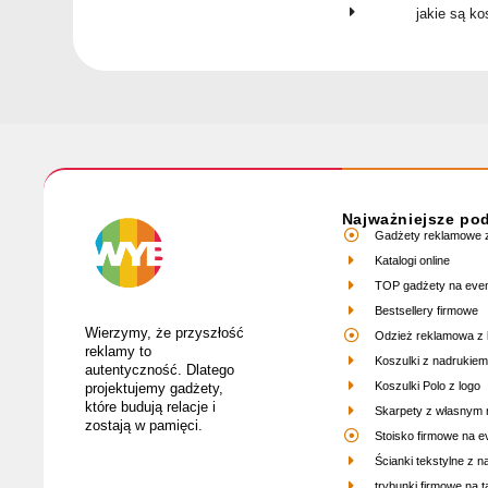
jakie są k
Najważniejsze po
Gadżety reklamowe z
Katalogi online
TOP gadżety na eve
Bestsellery firmowe
Wierzymy, że przyszłość
Odzież reklamowa z 
reklamy to
Koszulki z nadrukiem
autentyczność. Dlatego
Koszulki Polo z logo
projektujemy gadżety,
które budują relacje i
Skarpety z własnym
zostają w pamięci.
Stoisko firmowe na e
Ścianki tekstylne z 
trybunki firmowe na ta