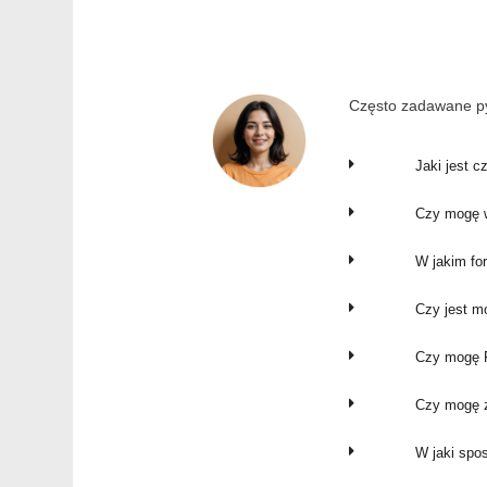
Często zadawane py
Jaki jest c
Czy mogę w
W jakim fo
Czy jest m
Czy mogę P
Czy mogę z
W jaki spo