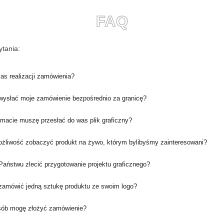
FAQ
tania:
zas realizacji zamówienia?
ysłać moje zamówienie bezpośrednio za granicę?
rmacie muszę przesłać do was plik graficzny?
ożliwość zobaczyć produkt na żywo, którym bylibyśmy zainteresowani?
aństwu zlecić przygotowanie projektu graficznego?
amówić jedną sztukę produktu ze swoim logo?
sób mogę złożyć zamówienie?