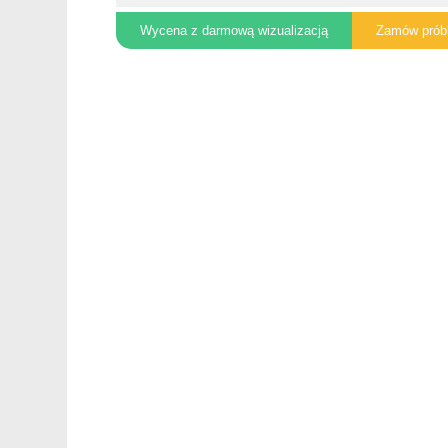
Wycena z darmową wizualizacją
Zamów prób