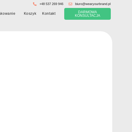
+48 537 269 946
biuro@wearyourbrand.pl
DARMOWA
Koszyk
akowanie
Kontakt
KONSULTACJA