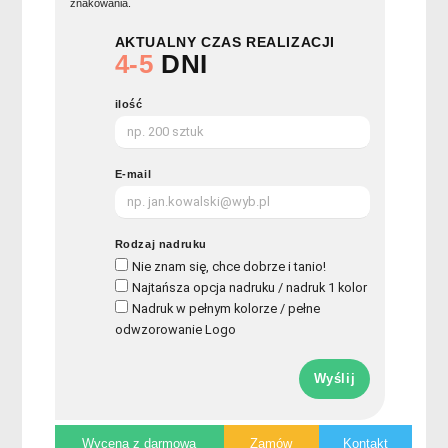
znakowania.
AKTUALNY CZAS REALIZACJI
4-5
DNI
ilość
E-mail
Rodzaj nadruku
Nie znam się, chce dobrze i tanio!
Najtańsza opcja nadruku / nadruk 1 kolor
Nadruk w pełnym kolorze / pełne
odwzorowanie Logo
Wyślij
Wycena z darmową
Zamów
Kontakt