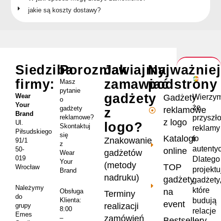
jakie są koszty dostawy?
Siedziba
Porozmawiajmy
Jak
Najważnie
firmy:
zamawiać
podstrony
Masz
pytanie
gadżety
Wear
Wierzym
Gadżety
o
Your
że
gadżety
reklamowe
z
Brand
przyszł
reklamowe?
z logo
Ul.
logo?
Skontaktuj
reklamy
Piłsudskiego
się
Katalogi
to
Znakowanie
91/1
z
autenty
50-
online
gadżetów
Wear
019
Dlatego
Your
(metody
TOP
Wrocław
projekt
Brand
nadruku)
gadżety
gadżety
Należymy
które
na
Obsługa
Terminy
do
Klienta:
budują
event
realizacji
grupy
8:00
relacje
Emes
zamówień
–
Bestsellery