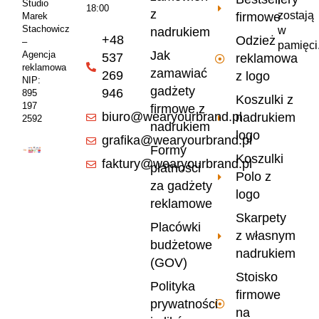
i
Studio
18:00
z
zostają
firmowe
Marek
Stachowicz
w
nadrukiem
+48
Odzież
–
pamięci
Jak
Agencja
537
reklamowa
reklamowa
zamawiać
269
z logo
NIP:
gadżety
946
895
Koszulki z
197
firmowe z
biuro@wearyourbrand.pl
nadrukiem
2592
nadrukiem
logo
grafika@wearyourbrand.pl
Formy
Koszulki
faktury@wearyourbrand.pl
płatności
Polo z
za gadżety
logo
reklamowe
Skarpety
Placówki
z własnym
budżetowe
nadrukiem
(GOV)
Stoisko
Polityka
firmowe
prywatności
na