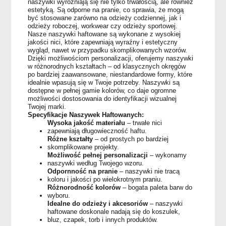
naszywki wyróżniają się nie tylko trwałością, ale również
estetyką. Są odporne na pranie, co sprawia, że mogą
być stosowane zarówno na odzieży codziennej, jak i
odzieży roboczej, workwear czy odzieży sportowej.
Nasze naszywki haftowane są wykonane z wysokiej
jakości nici, które zapewniają wyraźny i estetyczny
wygląd, nawet w przypadku skomplikowanych wzorów.
Dzięki możliwościom personalizacji, oferujemy naszywki
w różnorodnych kształtach – od klasycznych okręgów
po bardziej zaawansowane, niestandardowe formy, które
idealnie wpasują się w Twoje potrzeby. Naszywki są
dostępne w pełnej gamie kolorów, co daje ogromne
możliwości dostosowania do identyfikacji wizualnej
Twojej marki.
Specyfikacje Naszywek Haftowanych:
Wysoka jakość materiału
– trwałe nici
zapewniają długowieczność haftu.
Różne kształty
– od prostych po bardziej
skomplikowane projekty.
Możliwość pełnej personalizacji
– wykonamy
naszywki według Twojego wzoru.
Odpornność na pranie
– naszywki nie tracą
koloru i jakości po wielokrotnym praniu.
Różnorodność kolorów
– bogata paleta barw do
wyboru.
Idealne do odzieży i akcesoriów
– naszywki
haftowane doskonale nadają się do koszulek,
bluz, czapek, torb i innych produktów.