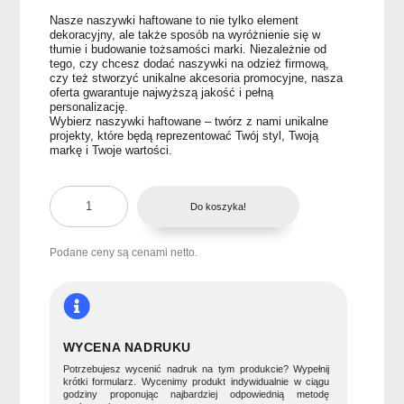
Nasze naszywki haftowane to nie tylko element
dekoracyjny, ale także sposób na wyróżnienie się w
tłumie i budowanie tożsamości marki. Niezależnie od
tego, czy chcesz dodać naszywki na odzież firmową,
czy też stworzyć unikalne akcesoria promocyjne, nasza
oferta gwarantuje najwyższą jakość i pełną
personalizację.
Wybierz naszywki haftowane – twórz z nami unikalne
projekty, które będą reprezentować Twój styl, Twoją
markę i Twoje wartości.
ilość
Do koszyka!
Haftowana
naszywka
z
Podane ceny są cenami netto.
logo
firmy
-
indywidualny
kształt
WYCENA NADRUKU
Potrzebujesz wycenić nadruk na tym produkcie? Wypełnij
krótki formularz. Wycenimy produkt indywidualnie w ciągu
godziny proponując najbardziej odpowiednią metodę