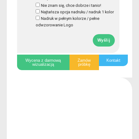
Nie znam się, chce dobrze i tanio!
Najtańsza opcja nadruku / nadruk 1 kolor
Nadruk w pełnym kolorze / pełne
odwzorowanie Logo
Wyślij
Wycena z darmową
Zamów
Kontakt
wizualizacją
próbkę