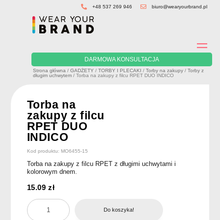
Skip
+48 537 269 946
biuro@wearyourbrand.pl
to
content
DARMOWA KONSULTACJA
Strona główna
/
GADŻETY
/
TORBY I PLECAKI
/
Torby na zakupy
/
Torby z
długim uchwytem
/ Torba na zakupy z filcu RPET DUO INDICO
Torba na
zakupy z filcu
RPET DUO
INDICO
Kod produktu: MO6455-15
Torba na zakupy z filcu RPET z długimi uchwytami i
kolorowym dnem.
15.09
zł
ilość
Do koszyka!
Torba