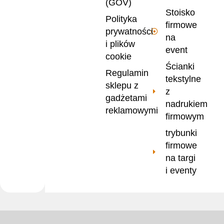
(GOV)
Stoisko
Polityka
firmowe
prywatności
na
i plików
event
cookie
Ścianki
Regulamin
tekstylne
sklepu z
z
gadżetami
nadrukiem
reklamowymi
firmowym
trybunki
firmowe
na targi
i eventy