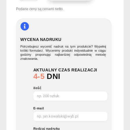
na
zakupy
Podane ceny są cenami netto.
z
filcu
RPET
DUO
INDICO
WYCENA NADRUKU
Potrzebujesz wycenić nadruk na tym produkcie? Wypełnij
krótki formularz. Wycenimy produkt indywidualnie w ciągu
godziny proponując najbardziej odpowiednią metodę
znakowania.
AKTUALNY CZAS REALIZACJI
4-5
DNI
ilość
E-mail
Rodzaj nadruku