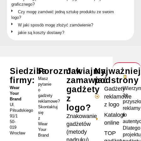
graficznego?
Czy mogę zamówić jedną sztukę produktu ze swoim
logo?
W jaki sposób mogę złożyć zamówienie?
jakie są koszty dostawy?
Siedziba
Porozmawiajmy
Jak
Najważnie
firmy:
zamawiać
podstrony
Masz
pytanie
gadżety
Wear
Wierzym
Gadżety
o
Your
że
gadżety
reklamowe
z
Brand
przyszł
reklamowe?
z logo
Ul.
logo?
Skontaktuj
reklamy
Piłsudskiego
się
Katalogi
to
Znakowanie
91/1
z
autenty
50-
online
gadżetów
Wear
019
Dlatego
Your
(metody
TOP
Wrocław
projekt
Brand
nadruku)
gadżety