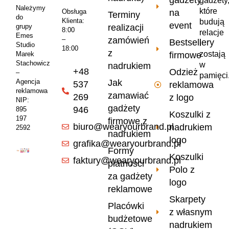
gadżety
Należymy
które
na
Obsługa
Terminy
do
Klienta:
budują
event
realizacji
grupy
8:00
relacje
Emes
zamówień
–
Bestsellery
i
Studio
18:00
z
zostają
firmowe
Marek
Stachowicz
w
nadrukiem
+48
Odzież
–
pamięci
Jak
Agencja
537
reklamowa
reklamowa
zamawiać
269
z logo
NIP:
gadżety
946
895
Koszulki z
197
firmowe z
biuro@wearyourbrand.pl
nadrukiem
2592
nadrukiem
logo
grafika@wearyourbrand.pl
Formy
Koszulki
faktury@wearyourbrand.pl
płatności
Polo z
za gadżety
logo
reklamowe
Skarpety
Placówki
z własnym
budżetowe
nadrukiem