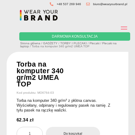
Skip
+48 537 269 946
biuro@wearyourbrand.pl
to
content
DARMOWA KONSULTACJA
Strona główna
/
GADŻETY
/
TORBY I PLECAKI
/
Plecaki
/
Plecaki na
laptop
/ Torba na komputer 340 gr/m2 UMEA TOP
Torba na
komputer 340
gr/m2 UMEA
TOP
Kod produktu: MO6764-03
Torba na komputer 340 gr/m² z płótna canvas.
Wyściełany, odpinany i regulowany pasek na ramię. Z
tyłu pasek na rączkę walizki.
62.34
zł
ilość
Do koszyka!