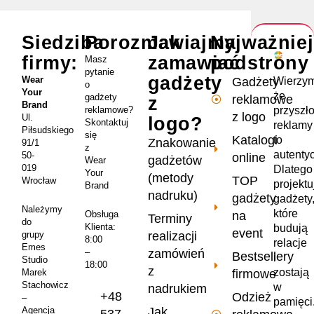
Siedziba
Porozmawiajmy
Jak
Najważnie
firmy:
zamawiać
podstrony
Masz
pytanie
gadżety
Wear
Wierzym
Gadżety
o
Your
że
gadżety
reklamowe
z
Brand
przyszł
reklamowe?
z logo
Ul.
logo?
Skontaktuj
reklamy
Piłsudskiego
się
Katalogi
to
Znakowanie
91/1
z
autenty
50-
online
gadżetów
Wear
019
Dlatego
Your
(metody
TOP
Wrocław
projekt
Brand
nadruku)
gadżety
gadżety
Należymy
które
na
Obsługa
Terminy
do
Klienta:
budują
event
realizacji
grupy
8:00
relacje
Emes
zamówień
–
Bestsellery
i
Studio
18:00
z
zostają
firmowe
Marek
Stachowicz
w
nadrukiem
+48
Odzież
–
pamięci
Jak
Agencja
537