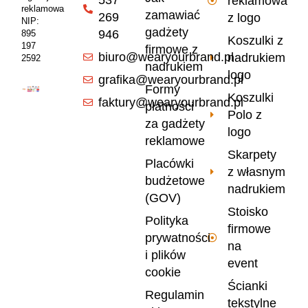
reklamowa
reklamowa
zamawiać
269
z logo
NIP:
gadżety
946
895
Koszulki z
197
firmowe z
biuro@wearyourbrand.pl
nadrukiem
2592
nadrukiem
logo
grafika@wearyourbrand.pl
Formy
Koszulki
faktury@wearyourbrand.pl
płatności
Polo z
za gadżety
logo
reklamowe
Skarpety
Placówki
z własnym
budżetowe
nadrukiem
(GOV)
Stoisko
Polityka
firmowe
prywatności
na
i plików
event
cookie
Ścianki
Regulamin
tekstylne