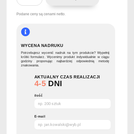
Torba
na
komputer
Podane ceny są cenami netto.
340
gr/m2
UMEA
TOP
WYCENA NADRUKU
Potrzebujesz wycenić nadruk na tym produkcie? Wypełnij
krótki formularz. Wycenimy produkt indywidualnie w ciągu
godziny proponując najbardziej odpowiednią metodę
znakowania.
AKTUALNY CZAS REALIZACJI
4-5
DNI
ilość
E-mail