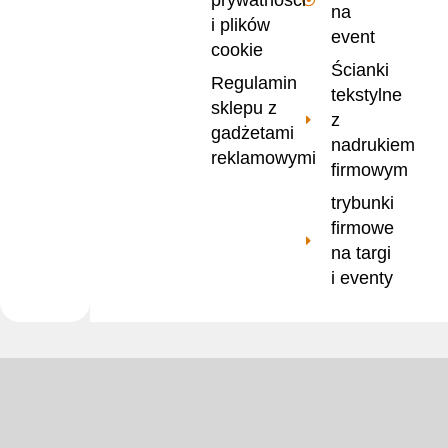
na
i plików
event
cookie
Ścianki
Regulamin
tekstylne
sklepu z
z
gadżetami
nadrukiem
reklamowymi
firmowym
trybunki
firmowe
na targi
i eventy