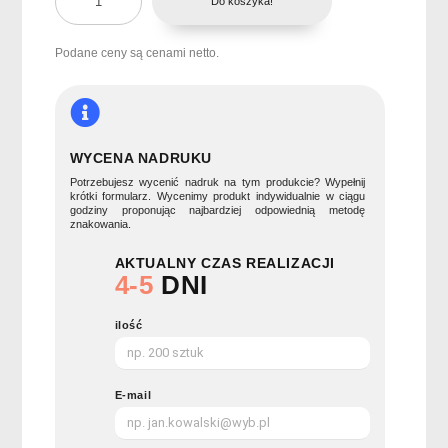
Do koszyka!
Organiczny
worek
ze
Podane ceny są cenami netto.
sznurkiem
ORGANIC
HUNDRED
WYCENA NADRUKU
Potrzebujesz wycenić nadruk na tym produkcie? Wypełnij
krótki formularz. Wycenimy produkt indywidualnie w ciągu
godziny proponując najbardziej odpowiednią metodę
znakowania.
AKTUALNY CZAS REALIZACJI
4-5
DNI
ilość
E-mail