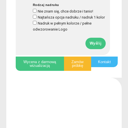
Rodzaj nadruku
Nie znam się, chce dobrze i tanio!
Najtańsza opcja nadruku / nadruk 1 kolor
Nadruk w pełnym kolorze / pełne
odwzorowanie Logo
Wyślij
Wycena z darmową
Zamów
Kontakt
wizualizacją
próbkę