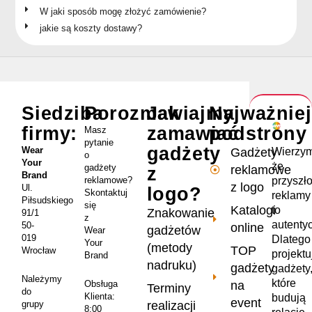
W jaki sposób mogę złożyć zamówienie?
jakie są koszty dostawy?
Siedziba
Porozmawiajmy
Jak
Najważnie
firmy:
zamawiać
podstrony
Masz
pytanie
gadżety
Wear
Wierzym
Gadżety
o
Your
że
gadżety
reklamowe
z
Brand
przyszł
reklamowe?
z logo
Ul.
logo?
Skontaktuj
reklamy
Piłsudskiego
się
Katalogi
to
Znakowanie
91/1
z
autenty
50-
online
gadżetów
Wear
019
Dlatego
Your
(metody
TOP
Wrocław
projekt
Brand
nadruku)
gadżety
gadżety
Należymy
które
na
Obsługa
Terminy
do
Klienta:
budują
event
realizacji
grupy
8:00