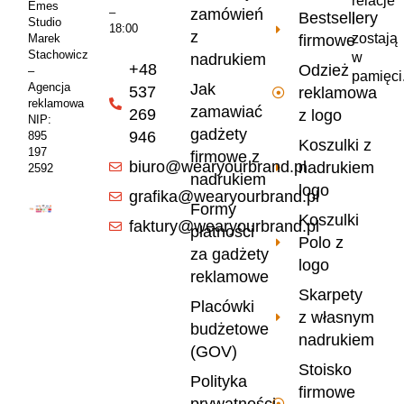
relacje
Emes
zamówień
–
Bestsellery
i
Studio
18:00
z
zostają
firmowe
Marek
Stachowicz
w
nadrukiem
+48
Odzież
–
pamięci
Jak
Agencja
537
reklamowa
reklamowa
zamawiać
269
z logo
NIP:
gadżety
946
895
Koszulki z
197
firmowe z
biuro@wearyourbrand.pl
nadrukiem
2592
nadrukiem
logo
grafika@wearyourbrand.pl
Formy
Koszulki
faktury@wearyourbrand.pl
płatności
Polo z
za gadżety
logo
reklamowe
Skarpety
Placówki
z własnym
budżetowe
nadrukiem
(GOV)
Stoisko
Polityka
firmowe
prywatności