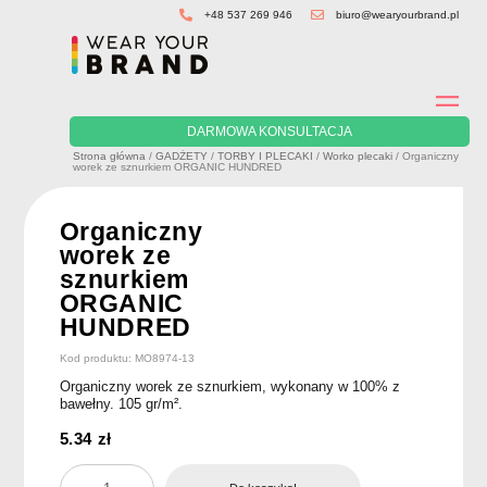
Skip
+48 537 269 946
biuro@wearyourbrand.pl
to
content
DARMOWA KONSULTACJA
Strona główna
/
GADŻETY
/
TORBY I PLECAKI
/
Worko plecaki
/ Organiczny
worek ze sznurkiem ORGANIC HUNDRED
Organiczny
worek ze
sznurkiem
ORGANIC
HUNDRED
Kod produktu: MO8974-13
Organiczny worek ze sznurkiem, wykonany w 100% z
bawełny. 105 gr/m².
5.34
zł
ilość