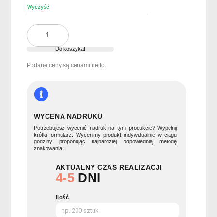
Wyczyść
ilość
Worek
ze
Do koszyka!
sznurkiem
Podane ceny są cenami netto.
RPET
SHOOPPET
WYCENA NADRUKU
Potrzebujesz wycenić nadruk na tym produkcie? Wypełnij
krótki formularz. Wycenimy produkt indywidualnie w ciągu
godziny proponując najbardziej odpowiednią metodę
znakowania.
AKTUALNY CZAS REALIZACJI
4-5
DNI
ilość