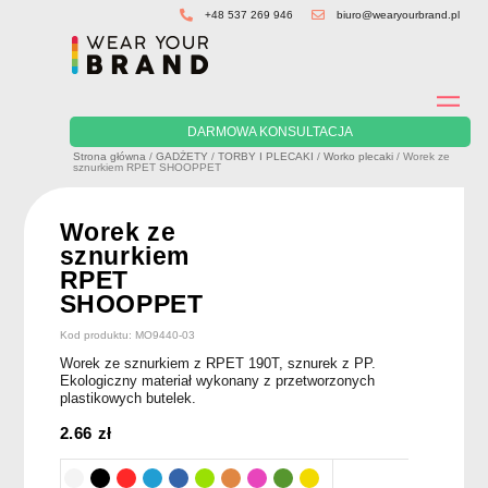
Skip
+48 537 269 946
biuro@wearyourbrand.pl
to
content
DARMOWA KONSULTACJA
Strona główna
/
GADŻETY
/
TORBY I PLECAKI
/
Worko plecaki
/ Worek ze
sznurkiem RPET SHOOPPET
Worek ze
sznurkiem
RPET
SHOOPPET
Kod produktu: MO9440-03
Worek ze sznurkiem z RPET 190T, sznurek z PP.
Ekologiczny materiał wykonany z przetworzonych
plastikowych butelek.
2.66
zł