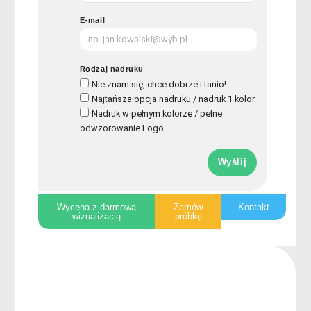
E-mail
Rodzaj nadruku
Nie znam się, chce dobrze i tanio!
Najtańsza opcja nadruku / nadruk 1 kolor
Nadruk w pełnym kolorze / pełne
odwzorowanie Logo
Wyślij
Wycena z darmową
Zamów
Kontakt
wizualizacją
próbkę