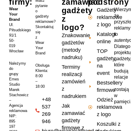
firmy:
zamawiać
podstrony
Masz
pytanie
gadżety
Wear
Wierzym
Gadżety
o
Your
że
gadżety
reklamowe
z
Brand
przyszł
reklamowe?
z logo
Ul.
logo?
Skontaktuj
reklamy
Piłsudskiego
się
Katalogi
to
Znakowanie
91/1
z
autenty
50-
online
gadżetów
Wear
019
Dlatego
Your
(metody
TOP
Wrocław
projekt
Brand
nadruku)
gadżety
gadżety
Należymy
które
na
Obsługa
Terminy
do
Klienta:
budują
event
realizacji
grupy
8:00
relacje
Emes
zamówień
–
Bestsellery
i
Studio
18:00
z
zostają
firmowe
Marek
Stachowicz
w
nadrukiem
+48
Odzież
–
pamięci
Jak
Agencja
537
reklamowa
reklamowa
zamawiać
269
z logo
NIP:
gadżety
946
895
Koszulki z
197
firmowe z