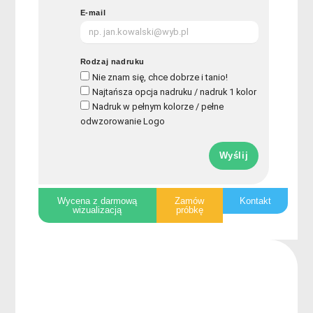
E-mail
Rodzaj nadruku
Nie znam się, chce dobrze i tanio!
Najtańsza opcja nadruku / nadruk 1 kolor
Nadruk w pełnym kolorze / pełne
odwzorowanie Logo
Wyślij
Wycena z darmową
Zamów
Kontakt
wizualizacją
próbkę