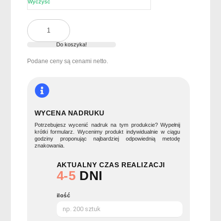
Wyczyść
ilość
Mieszadła
ze
Do koszyka!
stali
Podane ceny są cenami netto.
nierdzewnej
TAMANGO
WYCENA NADRUKU
Potrzebujesz wycenić nadruk na tym produkcie? Wypełnij
krótki formularz. Wycenimy produkt indywidualnie w ciągu
godziny proponując najbardziej odpowiednią metodę
znakowania.
AKTUALNY CZAS REALIZACJI
4-5
DNI
ilość