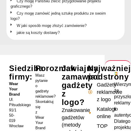
Czy mogę Państwu zlecić przygotowanie projektu
graficznego?
Czy mogę zamówić jedną sztukę produktu ze swoim
logo?
W jaki sposób mogę złożyć zamówienie?
jakie są koszty dostawy?
Siedziba
Porozmawiajmy
Jak
Najważnie
firmy:
zamawiać
podstrony
Masz
pytanie
gadżety
Wear
Wierzym
Gadżety
o
Your
że
gadżety
reklamowe
z
Brand
przyszł
reklamowe?
z logo
Ul.
logo?
Skontaktuj
reklamy
Piłsudskiego
się
Katalogi
to
Znakowanie
91/1
z
autenty
50-
online
gadżetów
Wear
019
Dlatego
Your
(metody
TOP
Wrocław
projekt
Brand