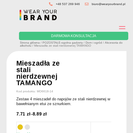
Skip
+48 537 269 946
biuro@wearyourbrand.pl
to
content
DARMOWA KONSULTACJA
Strona główna
/
POZOSTAŁE-ogolna gadzety
/
Dom i ogród
/
Akcesoria do
alkoholu
/ Mieszadła ze stali nierdzewnej TAMANGO
Mieszadła ze
stali
nierdzewnej
TAMANGO
Kod produktu: MO6618-14
Zestaw 4 mieszadeł do napojów ze stali nierdzewnej w
bawełnianym etui ze sznurkiem.
7.71
zł
8.89
zł
–