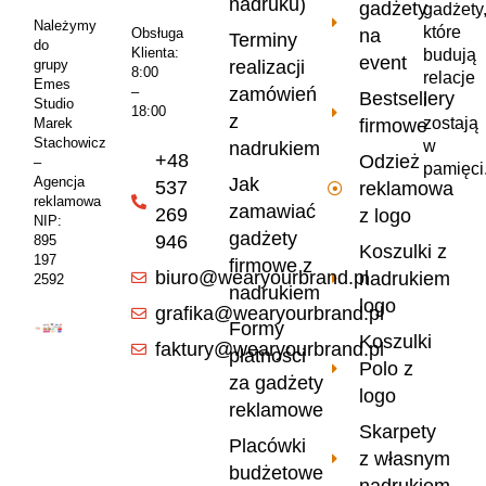
nadruku)
gadżety
gadżety
Należymy
które
na
Obsługa
Terminy
do
Klienta:
budują
event
realizacji
grupy
8:00
relacje
Emes
zamówień
–
Bestsellery
i
Studio
18:00
z
zostają
firmowe
Marek
Stachowicz
w
nadrukiem
+48
Odzież
–
pamięci
Jak
Agencja
537
reklamowa
reklamowa
zamawiać
269
z logo
NIP:
gadżety
946
895
Koszulki z
197
firmowe z
biuro@wearyourbrand.pl
nadrukiem
2592
nadrukiem
logo
grafika@wearyourbrand.pl
Formy
Koszulki
faktury@wearyourbrand.pl
płatności
Polo z
za gadżety
logo
reklamowe
Skarpety
Placówki
z własnym
budżetowe
nadrukiem