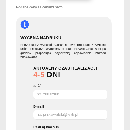
kosmetyczka
BAGOMATIC
Podane ceny są cenami netto.
WYCENA NADRUKU
Potrzebujesz wycenić nadruk na tym produkcie? Wypełnij
krótki formularz. Wycenimy produkt indywidualnie w ciągu
godziny proponując najbardziej odpowiednią metodę
znakowania.
AKTUALNY CZAS REALIZACJI
4-5
DNI
ilość
E-mail
Rodzaj nadruku