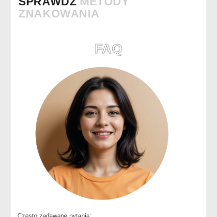
SPRAWDŹ
METODY
ZNAKOWANIA
FAQ
Często zadawane pytania: