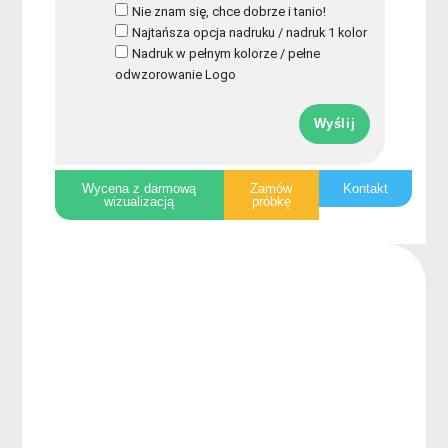
Nie znam się, chce dobrze i tanio!
Najtańsza opcja nadruku / nadruk 1 kolor
Nadruk w pełnym kolorze / pełne
odwzorowanie Logo
Wyślij
Wycena z darmową
Zamów
Kontakt
wizualizacją
próbkę