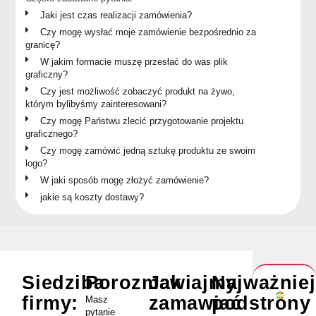
Jaki jest czas realizacji zamówienia?
Czy mogę wysłać moje zamówienie bezpośrednio za
granicę?
W jakim formacie muszę przesłać do was plik
graficzny?
Czy jest możliwość zobaczyć produkt na żywo,
którym bylibyśmy zainteresowani?
Czy mogę Państwu zlecić przygotowanie projektu
graficznego?
Czy mogę zamówić jedną sztukę produktu ze swoim
logo?
W jaki sposób mogę złożyć zamówienie?
jakie są koszty dostawy?
Siedziba
Porozmawiajmy
Jak
Najważnie
firmy:
zamawiać
podstrony
Masz
pytanie