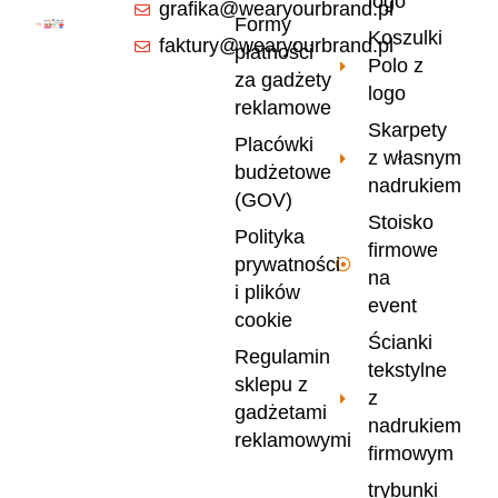
logo
grafika@wearyourbrand.pl
Formy
Koszulki
faktury@wearyourbrand.pl
płatności
Polo z
za gadżety
logo
reklamowe
Skarpety
Placówki
z własnym
budżetowe
nadrukiem
(GOV)
Stoisko
Polityka
firmowe
prywatności
na
i plików
event
cookie
Ścianki
Regulamin
tekstylne
sklepu z
z
gadżetami
nadrukiem
reklamowymi
firmowym
trybunki