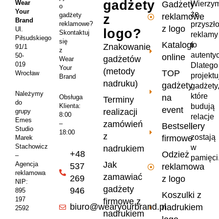
gadżety
Wear
Wierzym
Gadżety
o
Your
że
gadżety
reklamowe
z
Brand
przyszł
reklamowe?
z logo
Ul.
logo?
Skontaktuj
reklamy
Piłsudskiego
się
Katalogi
to
Znakowanie
91/1
z
autenty
50-
online
gadżetów
Wear
019
Dlatego
Your
(metody
TOP
Wrocław
projekt
Brand
nadruku)
gadżety
gadżety
Należymy
które
na
Obsługa
Terminy
do
Klienta:
budują
event
realizacji
grupy
8:00
relacje
Emes
zamówień
–
Bestsellery
i
Studio
18:00
z
zostają
firmowe
Marek
Stachowicz
w
nadrukiem
+48
Odzież
–
pamięci
Jak
Agencja
537
reklamowa
reklamowa
zamawiać
269
z logo
NIP:
gadżety
946
895
Koszulki z
197
firmowe z
biuro@wearyourbrand.pl
nadrukiem
2592
nadrukiem