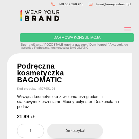
Skip
+48 537 269 946
biuro@wearyourbrand.pl
to
content
DARMOWA KONSULTACJA
Strona główna
/
POZOSTAŁE-ogolna gadzety
/
Dom i ogród
/
Akcesoria do
łazienki
/ Podręczna kosmetyczka BAGOMATIC
Podręczna
kosmetyczka
BAGOMATIC
Kod produktu: MO7651-03
Wisząca kosmetyczka z wieloma przegrodami i
siatkowymi kieszeniami. Mocny polyester. Doskonała na
podróż.
21.89
zł
ilość
Do koszyka!
Podręczna