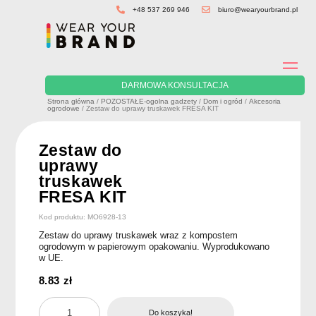
Skip
+48 537 269 946
biuro@wearyourbrand.pl
to
content
DARMOWA KONSULTACJA
Strona główna
/
POZOSTAŁE-ogolna gadzety
/
Dom i ogród
/
Akcesoria
ogrodowe
/ Zestaw do uprawy truskawek FRESA KIT
Zestaw do
uprawy
truskawek
FRESA KIT
Kod produktu: MO6928-13
Zestaw do uprawy truskawek wraz z kompostem
ogrodowym w papierowym opakowaniu. Wyprodukowano
w UE.
8.83
zł
ilość
Do koszyka!