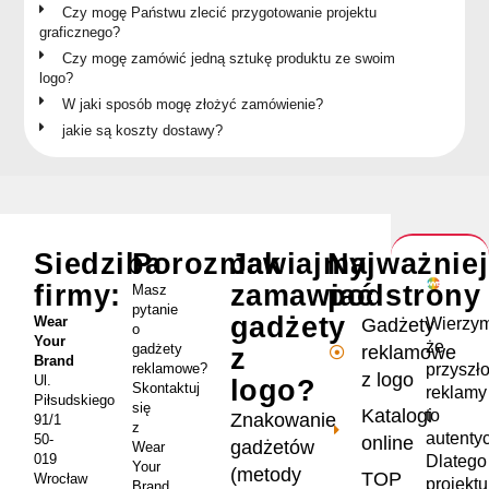
Czy mogę Państwu zlecić przygotowanie projektu
graficznego?
Czy mogę zamówić jedną sztukę produktu ze swoim
logo?
W jaki sposób mogę złożyć zamówienie?
jakie są koszty dostawy?
Siedziba
Porozmawiajmy
Jak
Najważnie
firmy:
zamawiać
podstrony
Masz
pytanie
gadżety
Wear
Wierzym
Gadżety
o
Your
że
gadżety
reklamowe
z
Brand
przyszł
reklamowe?
z logo
Ul.
logo?
Skontaktuj
reklamy
Piłsudskiego
się
Katalogi
to
Znakowanie
91/1
z
autenty
50-
online
gadżetów
Wear
019
Dlatego
Your
(metody
TOP
Wrocław
projekt
Brand