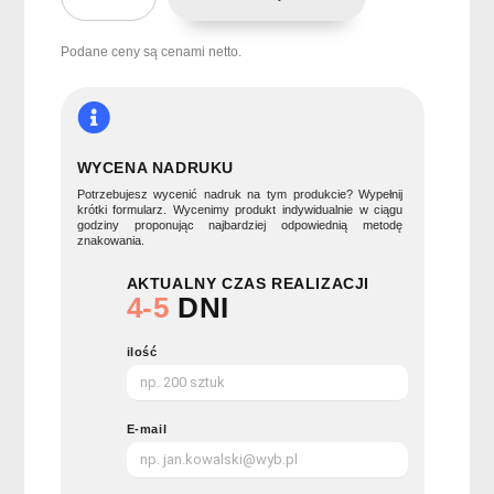
Zestaw
do
uprawy
Podane ceny są cenami netto.
truskawek
FRESA
KIT
WYCENA NADRUKU
Potrzebujesz wycenić nadruk na tym produkcie? Wypełnij
krótki formularz. Wycenimy produkt indywidualnie w ciągu
godziny proponując najbardziej odpowiednią metodę
znakowania.
AKTUALNY CZAS REALIZACJI
4-5
DNI
ilość
E-mail