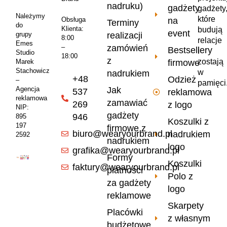
nadruku)
gadżety
gadżety
Należymy
które
na
Obsługa
Terminy
do
Klienta:
budują
event
realizacji
grupy
8:00
relacje
Emes
zamówień
–
Bestsellery
i
Studio
18:00
z
zostają
firmowe
Marek
Stachowicz
w
nadrukiem
+48
Odzież
–
pamięci
Jak
Agencja
537
reklamowa
reklamowa
zamawiać
269
z logo
NIP:
gadżety
946
895
Koszulki z
197
firmowe z
biuro@wearyourbrand.pl
nadrukiem
2592
nadrukiem
logo
grafika@wearyourbrand.pl
Formy
Koszulki
faktury@wearyourbrand.pl
płatności
Polo z
za gadżety
logo
reklamowe
Skarpety
Placówki
z własnym
budżetowe